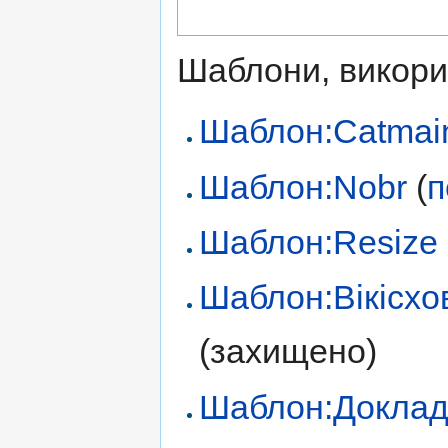
Шаблони, викорис
Шаблон:Catmai
Шаблон:Nobr
(
п
Шаблон:Resize
Шаблон:Вікісх
(захищено)
Шаблон:Доклад