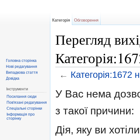
Категорія
Обговорення
Перегляд вихі
Категорія:16
Головна сторінка
Нові редагування
←
Категорія:1672 
Випадкова стаття
Довідка
Перейти до:
навігація
,
пошук
Інструменти
У Вас нема дозво
Посилання сюди
Пов'язані редагування
з такої причини:
Спеціальні сторінки
Інформація про
сторінку
Дія, яку ви хоті