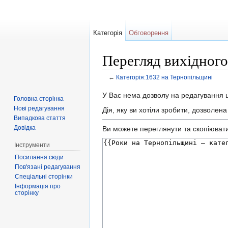
Категорія
Обговорення
Перегляд вихідного
←
Категорія:1632 на Тернопільщині
Перейти до:
навігація
,
пошук
У Вас нема дозволу на редагування ці
Головна сторінка
Нові редагування
Дія, яку ви хотіли зробити, дозволен
Випадкова стаття
Довідка
Ви можете переглянути та скопіювати 
Інструменти
Посилання сюди
Пов'язані редагування
Спеціальні сторінки
Інформація про
сторінку