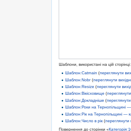
Шаблони, використані на цій сторінці:
Шаблон:Catmain
(
переглянути вих
Шаблон:Nobr
(
переглянути вихідн
Шаблон:Resize
(
переглянути вихі
Шаблон:Вікісховище
(
переглянути
Шаблон:Докладніше
(
переглянути
Шаблон:Роки на Тернопільщині — 
Шаблон:Рік на Тернопільщині — к
Шаблон:Число в рік
(
переглянути 
Повернення до сторінки «
Категорія: