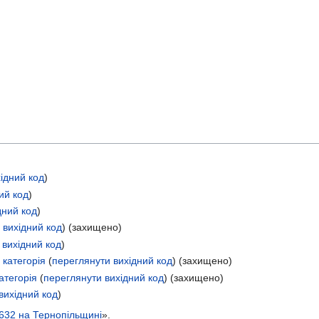
ідний код
)
ий код
)
дний код
)
 вихідний код
) (захищено)
 вихідний код
)
категорія
(
переглянути вихідний код
) (захищено)
атегорія
(
переглянути вихідний код
) (захищено)
вихідний код
)
1632 на Тернопільщині
».