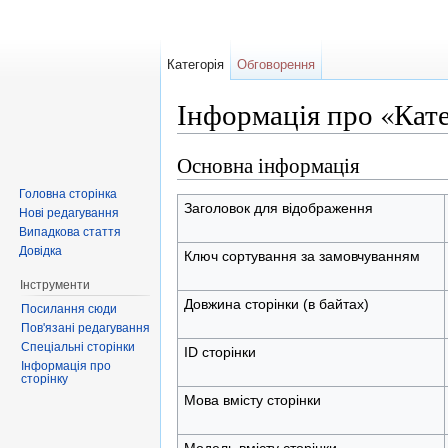
Категорія
Обговорення
Інформація про «Кате
Перейти до:
навігація
,
пошук
Основна інформація
Головна сторінка
Заголовок для відображення
Нові редагування
Випадкова стаття
Довідка
Ключ сортування за замовчуванням
Інструменти
Довжина сторінки (в байтах)
Посилання сюди
Пов'язані редагування
Спеціальні сторінки
ID сторінки
Інформація про
сторінку
Мова вмісту сторінки
Модель вмісту сторінки