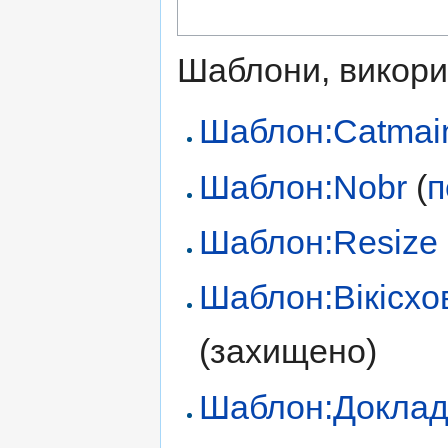
Шаблони, викорис
Шаблон:Catmai
Шаблон:Nobr
(
п
Шаблон:Resize
Шаблон:Вікісх
(захищено)
Шаблон:Доклад