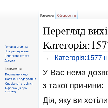
Категорія
Обговорення
Перегляд вихі
Категорія:15
Головна сторінка
Нові редагування
←
Категорія:1577 
Випадкова стаття
Довідка
Перейти до:
навігація
,
пошук
Інструменти
У Вас нема дозво
Посилання сюди
Пов'язані редагування
з такої причини:
Спеціальні сторінки
Інформація про
сторінку
Дія, яку ви хоті