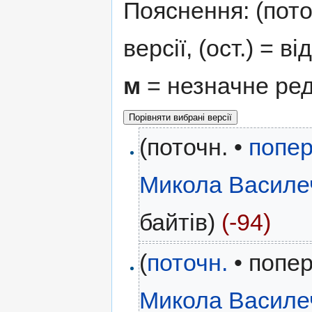
Пояснення: (поточ
версії, (ост.) = в
м
= незначне ре
(поточн. •
попер
Микола Василе
байтів)
(-94)
(
поточн.
• попер
Микола Василе