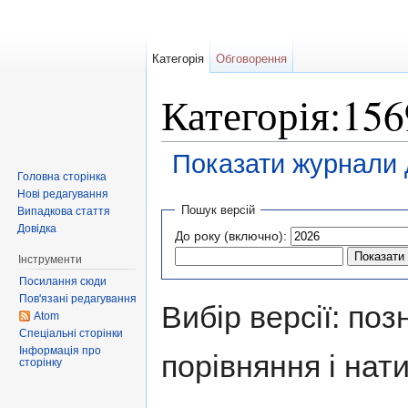
Категорія
Обговорення
Категорія:1569
Показати журнали д
Головна сторінка
Перейти до:
навігація
,
пошук
Нові редагування
Пошук версій
Випадкова стаття
Довідка
До року (включно):
Інструменти
Посилання сюди
Пов'язані редагування
Вибір версії: поз
Atom
Спеціальні сторінки
Інформація про
порівняння і нати
сторінку