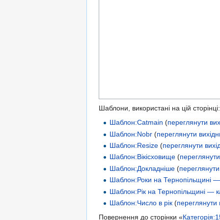
Шаблони, використані на цій сторінці:
Шаблон:Catmain
(
переглянути вих
Шаблон:Nobr
(
переглянути вихідн
Шаблон:Resize
(
переглянути вихі
Шаблон:Вікісховище
(
переглянути
Шаблон:Докладніше
(
переглянути
Шаблон:Роки на Тернопільщині — 
Шаблон:Рік на Тернопільщині — к
Шаблон:Число в рік
(
переглянути 
Повернення до сторінки «
Категорія: