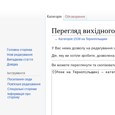
Категорія
Обговорення
Перегляд вихідного
←
Категорія:1539 на Тернопільщині
Перейти до:
навігація
,
пошук
У Вас нема дозволу на редагування ці
Головна сторінка
Нові редагування
Дія, яку ви хотіли зробити, дозволен
Випадкова стаття
Довідка
Ви можете переглянути та скопіювати 
Інструменти
Посилання сюди
Пов'язані редагування
Спеціальні сторінки
Інформація про
сторінку