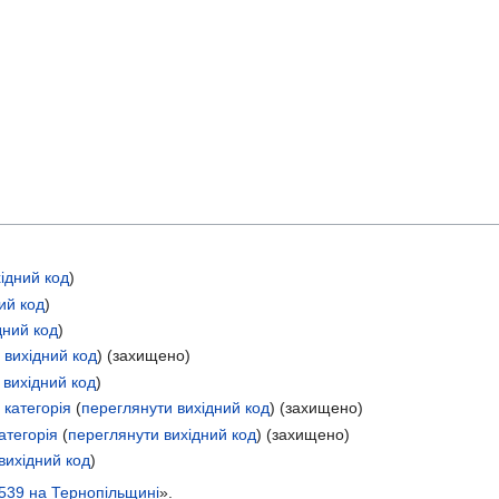
ідний код
)
ий код
)
дний код
)
 вихідний код
) (захищено)
 вихідний код
)
категорія
(
переглянути вихідний код
) (захищено)
атегорія
(
переглянути вихідний код
) (захищено)
вихідний код
)
1539 на Тернопільщині
».