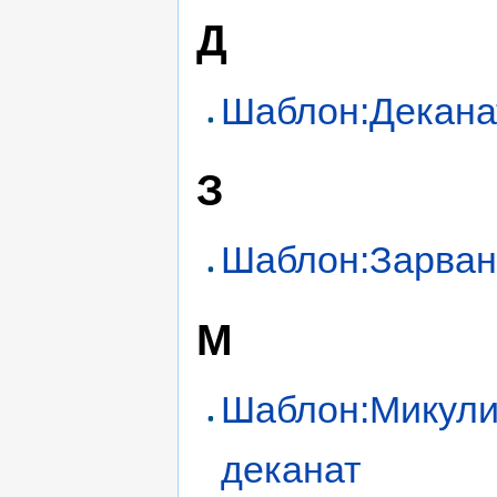
Д
Шаблон:Декана
З
Шаблон:Зарван
М
Шаблон:Микули
деканат