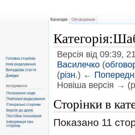
Категорія
Обговорення
Категорія:Ша
Версія від 09:39, 
Головна сторінка
Василечко
(
обгово
Нові редагування
Випадкова стаття
(
різн.
)
← Попередня
Довідка
Новіша версія → (рі
Інструменти
Перейти до:
навігація
,
пошук
Посилання сюди
Сторінки в кат
Пов'язані редагування
Спеціальні сторінки
Версія до друку
Постійне посилання
Показано 11 сторін
Інформація про
сторінку