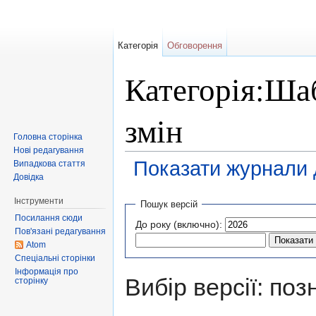
Категорія
Обговорення
Категорія:Шаб
змін
Головна сторінка
Нові редагування
Показати журнали д
Випадкова стаття
Довідка
Перейти до:
навігація
,
пошук
Інструменти
Пошук версій
Посилання сюди
До року (включно):
Пов'язані редагування
Atom
Спеціальні сторінки
Інформація про
Вибір версії: поз
сторінку