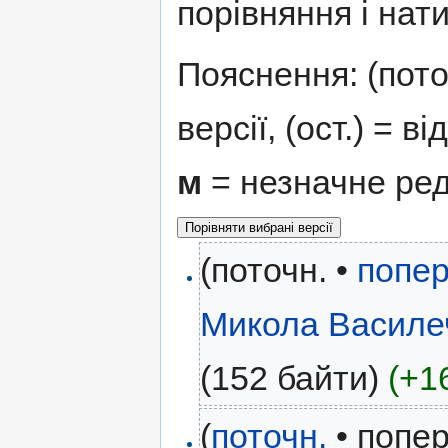
порівняння і нати
Пояснення: (поточ
версії, (ост.) = в
м
= незначне ре
(поточн. •
попер
Микола Василе
(152 байти)
(+1
(
поточн.
• попер