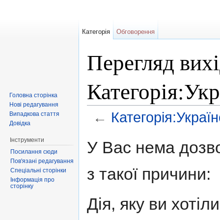
Категорія
Обговорення
Перегляд вихі
Категорія:Укр
Головна сторінка
Нові редагування
←
Категорія:Україн
Випадкова стаття
Довідка
Перейти до:
навігація
,
пошук
Інструменти
У Вас нема дозво
Посилання сюди
Пов'язані редагування
з такої причини:
Спеціальні сторінки
Інформація про
сторінку
Дія, яку ви хоті