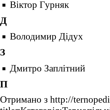
Віктор Гурняк
Д
Володимир Дідух
З
Дмитро Заплітний
П
Отримано з
http://ternoped