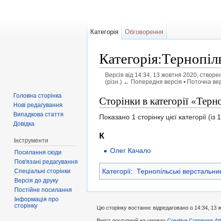
Категорія
Обговорення
Категорія:Тернопіл
Версія від 14:34, 13 жовтня 2020, створ
(різн.) ← Попередня версія • Поточна верс
Перейти до:
навігація
,
пошук
Головна сторінка
Сторінки в категорії «Терн
Нові редагування
Випадкова стаття
Показано 1 сторінку цієї категорії (із 1
Довідка
К
Інструменти
Олег Качало
Посилання сюди
Пов'язані редагування
Категорії
:
Тернопільські верстальни
Спеціальні сторінки
Версія до друку
Постійне посилання
Інформація про
сторінку
Цю сторінку востаннє відредаговано о 14:34, 13 
Вміст доступний на умовах
Creative Commons Attr