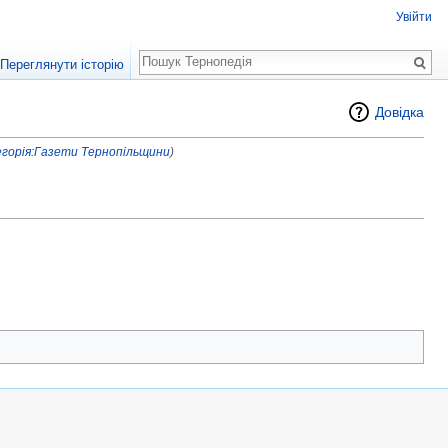
Увійти
Пошук
Переглянути історію
Довідка
горія:Газети Тернопільщини
)