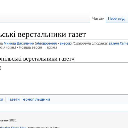
Читати
Перегляд
ьські верстальники газет
ена
Микола Василечко
(
обговорення
•
внесок
)
(Створена сторінка:
газет
Кате
ія (різн.) • Новіша версія → (різн.)
опільські верстальники газет»
).
ки
Газети Тернопільщини
жовтня 2020.
ibution Share Alike
, якщо не вказано інше.