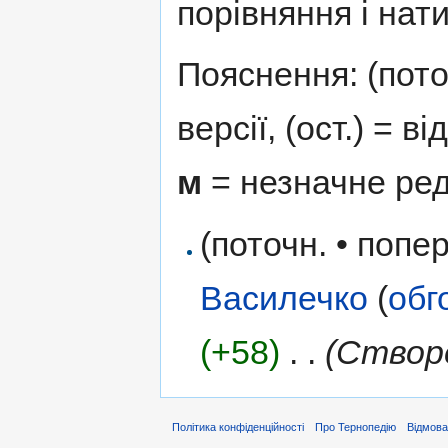
порівняння і нати
Пояснення: (поточ
версії, (ост.) = в
м
= незначне ре
(поточн. • попер
Василечко
(
обг
(+58)
‎
. .
(Створ
Політика конфіденційності
Про Тернопедію
Відмова