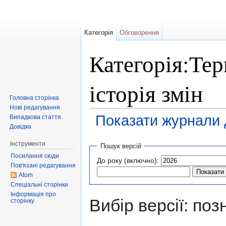
Категорія
Обговорення
Категорія:Тер
історія змін
Головна сторінка
Нові редагування
Показати журнали д
Випадкова стаття
Довідка
Перейти до:
навігація
,
пошук
Інструменти
Пошук версій
Посилання сюди
До року (включно):
Пов'язані редагування
Atom
Спеціальні сторінки
Інформація про
Вибір версії: поз
сторінку