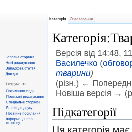
Категорія
Обговорення
Категорія:Тв
Версія від 14:48, 
Головна сторінка
Василечко
(
обгово
Нові редагування
Випадкова стаття
тварини
)
Довідка
(різн.) ← Попередня
Інструменти
Новіша версія → (рі
Посилання сюди
Пов'язані редагування
Перейти до:
навігація
,
пошук
Спеціальні сторінки
Підкатегорії
Версія до друку
Постійне посилання
Інформація про
сторінку
Ця категорія має 