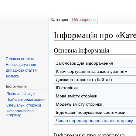
Категорія
Обговорення
Інформація про «Кат
Перейти до:
навігація
,
пошук
Основна інформація
Головна сторінка
Заголовок для відображення
Нові редагування
Випадкова стаття
Ключ сортування за замовчуванням
Довідка
Довжина сторінки (в байтах)
Інструменти
ID сторінки
Посилання сюди
Мова вмісту сторінки
Пов'язані редагування
Модель вмісту сторінки
Спеціальні сторінки
Інформація про
Індексація пошуковими системами
сторінку
Число перенаправлень на цю сторінку
Інформація про категорію