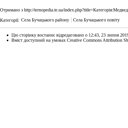
Отримано з
http://ternopedia.te.ua/index.php?title=Категорія:Медв
Категорії
:
Села Бучацького району
Села Бучацького повіту
Цю сторінку востаннє відредаговано о 12:43, 23 липня 201
Вміст доступний на умовах
Creative Commons Attribution Sh