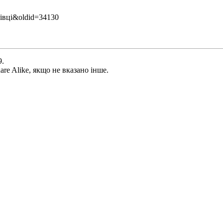
едівці&oldid=34130
9.
are Alike
, якщо не вказано інше.