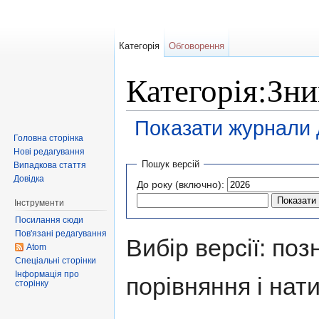
Категорія
Обговорення
Категорія:Зни
Показати журнали д
Головна сторінка
Перейти до:
навігація
,
пошук
Нові редагування
Пошук версій
Випадкова стаття
Довідка
До року (включно):
Інструменти
Посилання сюди
Пов'язані редагування
Вибір версії: поз
Atom
Спеціальні сторінки
Інформація про
порівняння і нати
сторінку