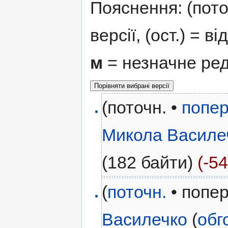
Пояснення: (поточ
версії, (ост.) = в
м
= незначне ре
(поточн. •
попер
Микола Василе
(182 байти)
(-54
(
поточн.
• попер
Василечко
(
обг