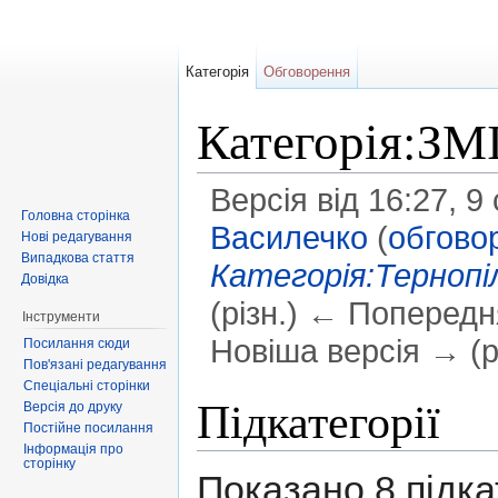
Категорія
Обговорення
Категорія:ЗМ
Версія від 16:27, 9
Головна сторінка
Василечко
(
обгово
Нові редагування
Випадкова стаття
Категорія:Терноп
Довідка
(різн.) ← Попередня
Інструменти
Новіша версія → (рі
Посилання сюди
Пов'язані редагування
Перейти до:
навігація
,
пошук
Спеціальні сторінки
Підкатегорії
Версія до друку
Постійне посилання
Інформація про
сторінку
Показано 8 підкат