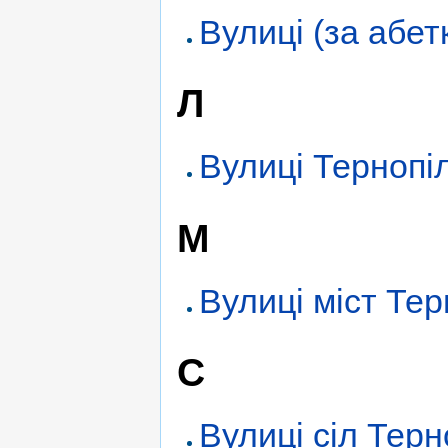
Вулиці (за абет
Л
Вулиці Тернопі
М
Вулиці міст Те
С
Вулиці сіл Тер