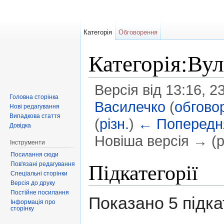
Категорія
Обговорення
Категорія:Ву
Версія від 13:16, 
Головна сторінка
Василечко
(
обгово
Нові редагування
Випадкова стаття
(
різн.
)
← Попередня
Довідка
Новіша версія → (рі
Інструменти
Перейти до:
навігація
,
пошук
Посилання сюди
Підкатегорії
Пов'язані редагування
Спеціальні сторінки
Версія до друку
Постійне посилання
Показано 5 підкат
Інформація про
сторінку