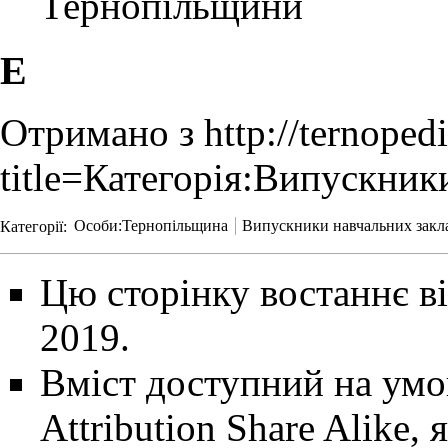
Тернопільщини
Е
Отримано з
http://ternoped
title=Категорія:Випускни
Категорії
:
Особи:Тернопільщина
Випускники навчальних закла
Цю сторінку востаннє ві
2019.
Вміст доступний на ум
Attribution Share Alike
, 