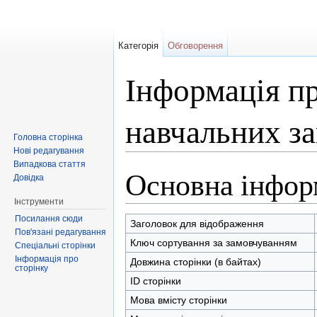
Категорія
Обговорення
Інформація п
навчальних з
Головна сторінка
Нові редагування
Перейти до:
навігація
,
пошук
Випадкова стаття
Основна інфор
Довідка
Інструменти
Посилання сюди
Заголовок для відображення
Пов'язані редагування
Ключ сортування за замовчуванням
Спеціальні сторінки
Інформація про
Довжина сторінки (в байтах)
сторінку
ID сторінки
Мова вмісту сторінки