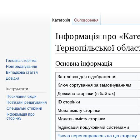
Категорія
Обговорення
Інформація про «Кате
Тернопільської облас
Перейти до:
навігація
,
пошук
Головна сторінка
Основна інформація
Нові редагування
Випадкова стаття
Заголовок для відображення
Довідка
Ключ сортування за замовчуванням
Інструменти
Довжина сторінки (в байтах)
Посилання сюди
ID сторінки
Пов'язані редагування
Спеціальні сторінки
Мова вмісту сторінки
Інформація про
сторінку
Модель вмісту сторінки
Індексація пошуковими системами
Число перенаправлень на цю сторінку