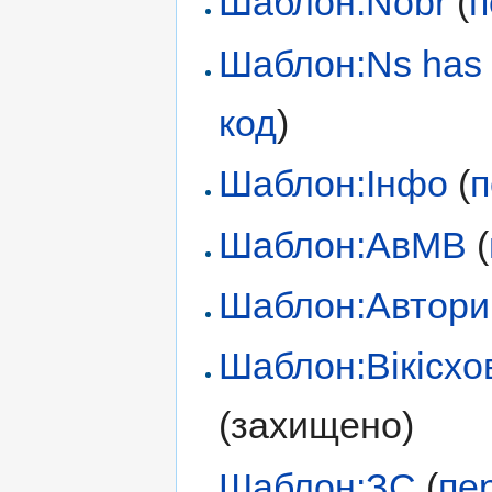
Шаблон:Nobr
(
п
Шаблон:Ns has
код
)
Шаблон:Інфо
(
п
Шаблон:АвМВ
(
Шаблон:Автори
Шаблон:Вікісх
(захищено)
Шаблон:ЗС
(
пе