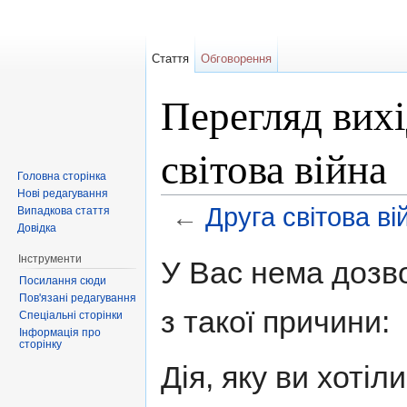
Стаття
Обговорення
Перегляд вихі
світова війна
Головна сторінка
Нові редагування
←
Друга світова ві
Випадкова стаття
Довідка
Перейти до:
навігація
,
пошук
Інструменти
У Вас нема дозво
Посилання сюди
Пов'язані редагування
з такої причини:
Спеціальні сторінки
Інформація про
сторінку
Дія, яку ви хоті