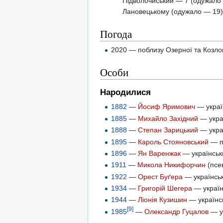
Підволочиський — 7 (одужало 
Лановецькому (одужало — 19),
Погода
2020 — поблизу Озерної та Козло
Особи
Народилися
1882
—
Йосиф Яримович
— україн
1885
—
Михайло Західний
— украї
1888
—
Степан Зарицький
— украї
1895
—
Кароль Стояновський
— по
1896
—
Ян Варенжак
— українськи
1911
—
Микола Никифорчин
(псе
1922
—
Орест Буґера
— українськ
1934
—
Григорій Шегера
— україн
1944
—
Ліонія Кузишин
— українсь
[9]
1985
—
Олександр Гуцалов
— ук