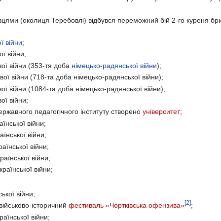
івцями (околиця Теребовлі) відбувся переможний бій 2-го куреня бри
ої війни
;
ї війни;
вої війни (353-тя доба
німецько-радянської війни
);
ої війни (718-та доба німецько-радянської війни);
ої війни (1084-та доба німецько-радянської війни);
ої війни;
ержавного педагогічного інституту створено
університет
;
їнської війни;
їнської війни;
аїнської війни;
аїнської війни;
раїнської війни;
ької війни;
[2]
військово-історичний
фестиваль «Чортківська офензива»
;
аїнської війни;