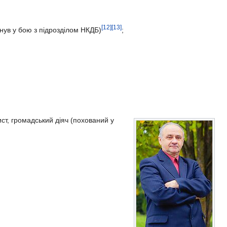
[12]
[13]
инув у бою з підрозділом НКДБ)
;
ист, громадський діяч (похований у