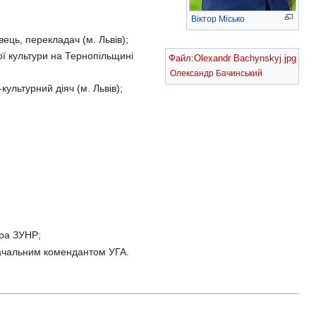
Віктор Місько
ець, перекладач (м. Львів);
ої культури на Тернопільщині
Файл:Olexandr Bachynskyj.jpg
Олександр Бачинський
культурний діяч (м. Львів);
ора ЗУНР;
ачальним комендантом УГА.