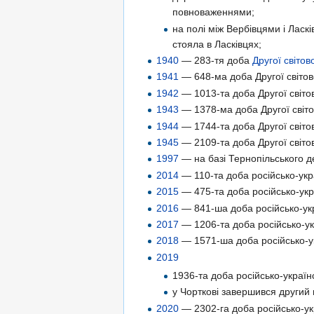
повноваженнями;
на полі між Вербівцями і Ласк
стояла в Ласківцях;
1940
— 283-тя доба
Другої світов
1941
— 648-ма доба Другої світово
1942
— 1013-та доба Другої світо
1943
— 1378-ма доба Другої світов
1944
— 1744-та доба Другої світов
1945
— 2109-та доба Другої світов
1997
— на базі Тернопільського д
2014
— 110-та доба російсько-укра
2015
— 475-та доба російсько-укра
2016
— 841-ша доба російсько-укр
2017
— 1206-та доба російсько-укр
2018
— 1571-ша доба російсько-ук
2019
1936-та доба російсько-українс
у Чорткові завершився другий 
2020
— 2302-га доба російсько-укр