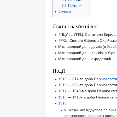
6.2
Примітки
7
Зауваги
Свята і пам'ятні дні
†ПЦУ та УГКЦ: Святителя Кирила,
†РКЦ: Святого Єфрема Сирійсько
Міжнародний день друзів (в Укра
Міжнародний день архівів; в Украї
Міжнародний день акредитації.
Події
1915
— 317-та доба
Першої світов
1916
— 683-тя доба Першої світов
1917
— 1048-ма доба Першої світо
1918
— 1413-та доба Першої світо
1919
у Заліщиках відбулося спільне
державности внаслідок наступ