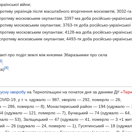
раїнської війни;
отиву українців після масштабного вторгнення московитів; 3032-га 
ротиву московським окупантам; 3397-ма доба російсько-української
ротиву московським окупантам; 3763-тя доба російсько-української 
противу московським окупантам; 4128-ма доба російсько-українсько
противу московським окупантам; 4493-тя доба російсько-українсько
кті про поділ землі між князями Збаразькими про села
3]
;
[4]
ка)
.
русну хворобу
на Тернопільщині на початок дня за даними ДУ
«Терн
OVID-19, у т. ч. одужало — 987, хворіло — 292, померло — 26;
 — 286, померло — 8), Монастириський район — 194 (одужало — 1
4 (одужало — 121, померло — 7), Бучацький — 74 (одужало — 64, 
жало — 53), Заліщицький — 47 (одужало — 41, померло — 3 +1 жите
кий — 26 (одужало — 24, померло — 1), Гусятинський — 18 (одужа