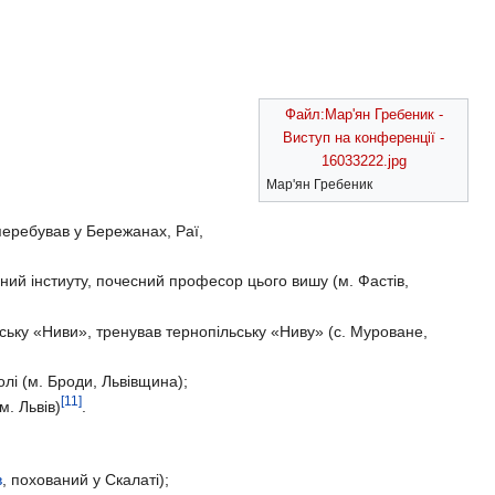
Файл:Мар'ян Гребеник -
Виступ на конференції -
16033222.jpg
Мар'ян Гребеник
перебував у Бережанах, Раї,
ний інстиуту, почесний професор цього вишу (м. Фастів,
ьську «Ниви», тренував тернопільську «Ниву» (с. Муроване,
лі (м. Броди, Львівщина);
[11]
м. Львів)
.
в
, похований у Скалаті);