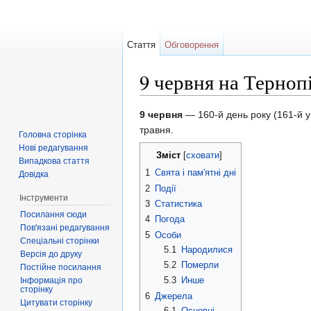
Стаття
Обговорення
9 червня на Терноп
Перейти до:
навігація
,
пошук
9 червня
— 160-й день року (161-й у
травня.
Головна сторінка
Нові редагування
Зміст
[
сховати
]
Випадкова стаття
1
Свята і пам'ятні дні
Довідка
2
Події
Інструменти
3
Статистика
Посилання сюди
4
Погода
Пов'язані редагування
5
Особи
Спеціальні сторінки
5.1
Народилися
Версія до друку
5.2
Померли
Постійне посилання
5.3
Инше
Інформація про
сторінку
6
Джерела
Цитувати сторінку
6.1
Основні