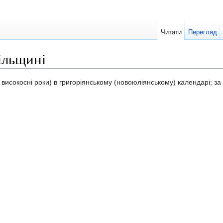
Читати
Перегляд
ільщині
 високосні роки) в григоріянському (новоюліянському) календарі; 