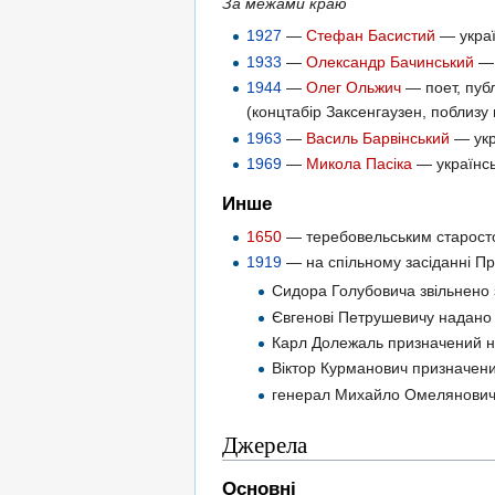
За межами краю
1927
—
Стефан Басистий
— украї
1933
—
Олександр Бачинський
— 
1944
—
Олег Ольжич
— поет, публ
(концтабір Заксенгаузен, поблизу 
1963
—
Василь Барвінський
— укра
1969
—
Микола Пасіка
— українсь
Инше
1650
— теребовельським старост
1919
— на спільному засіданні Пр
Сидора Голубовича звільнено 
Євгенові Петрушевичу надано 
Карл Долежаль призначений на
Віктор Курманович призначени
генерал Михайло Омелянович-
Джерела
Основні