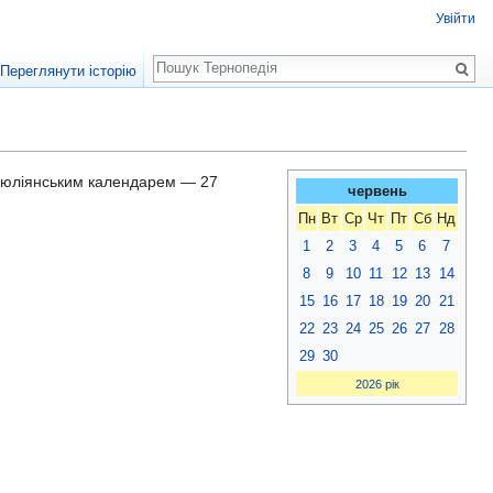
Увійти
Пошук
Переглянути історію
за юліянським календарем — 27
червень
Пн
Вт
Ср
Чт
Пт
Сб
Нд
1
2
3
4
5
6
7
8
9
10
11
12
13
14
15
16
17
18
19
20
21
22
23
24
25
26
27
28
29
30
2026 рік