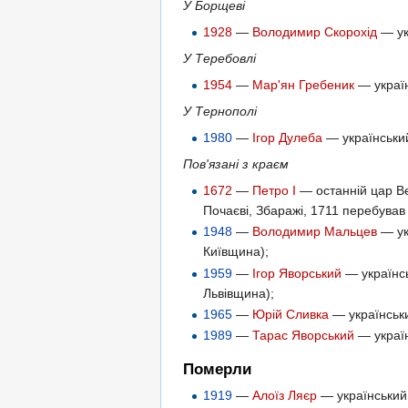
У Борщеві
1928
—
Володимир Скорохід
— ук
У Теребовлі
1954
—
Мар'ян Гребеник
— україн
У Тернополі
1980
—
Ігор Дулеба
— український
Пов'язані з краєм
1672
—
Петро I
— останній цар Ве
Почаєві, Збаражі, 1711 перебував
1948
—
Володимир Мальцев
— ук
Київщина);
1959
—
Ігор Яворський
— українсь
Львівщина);
1965
—
Юрій Сливка
— українськи
1989
—
Тарас Яворський
— україн
Померли
1919
—
Алоїз Ляєр
— український 