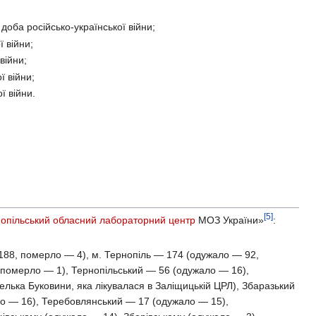
доба російсько-української війни;
 війни;
війни;
ї війни;
ї війни.
[5]
опільський обласний лабораторний центр
МОЗ України»
:
88, померло — 4), м. Тернопіль — 174 (одужало — 92,
померло — 1), Тернопільський — 56 (одужало — 16),
лька Буковини, яка лікувалася в Заліщицькій ЦРЛ), Збаразький
ло — 16), Теребовлянський — 17 (одужало — 15),