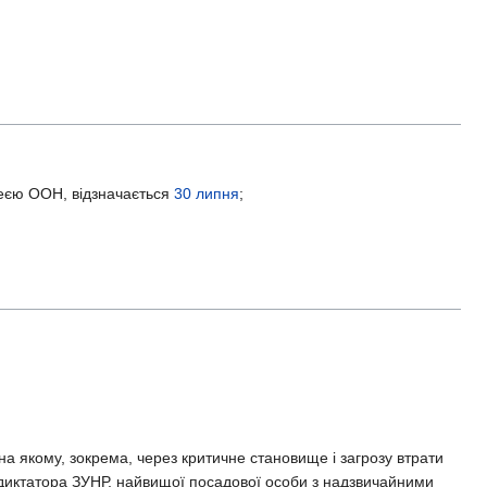
леєю ООН, відзначається
30 липня
;
на якому, зокрема, через критичне становище і загрозу втрати
 диктатора ЗУНР, найвищої посадової особи з надзвичайними