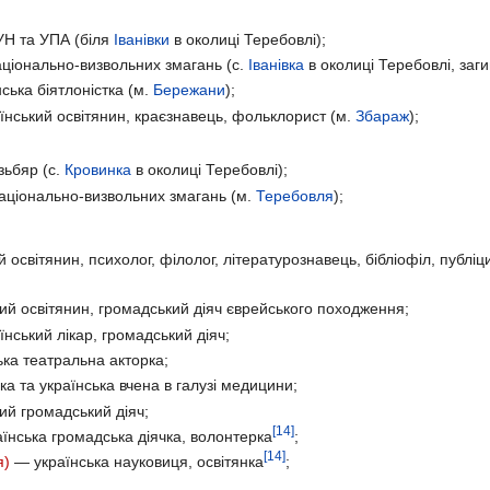
Н та УПА (біля
Іванівки
в околиці Теребовлі);
ціонально-визвольних змагань (с.
Іванівка
в околиці Теребовлі, заг
ська біятлоністка (м.
Бережани
);
нський освітянин, краєзнавець, фольклорист (м.
Збараж
);
зьбяр (с.
Кровинка
в околиці Теребовлі);
аціонально-визвольних змагань (м.
Теребовля
);
 освітянин, психолог, філолог, літературознавець, бібліофіл, публіц
ий освітянин, громадський діяч єврейського походження;
нський лікар, громадський діяч;
ка театральна акторка;
а та українська вчена в галузі медицини;
ий громадський діяч;
[14]
їнська громадська діячка, волонтерка
;
[14]
я)
— українська науковиця, освітянка
;