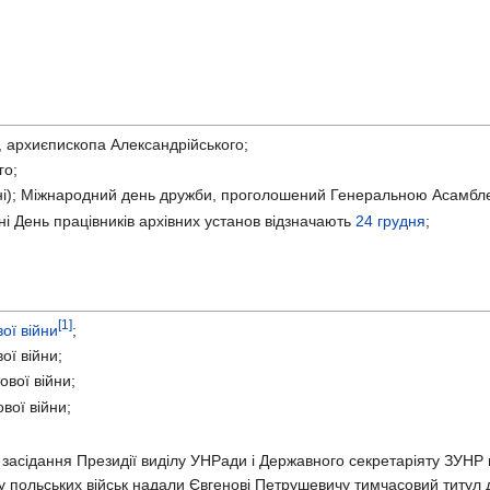
 архиєпископа Александрійського;
го;
їні); Міжнародний день дружби, проголошений Генеральною Асамб
ні День працівників архівних установ відзначають
24 грудня
;
[1]
ої війни
;
ої війни;
вої війни;
вої війни;
 засідання Президії виділу УНРади і Державного секретаріяту ЗУНР 
у польських військ надали Євгенові Петрушевичу тимчасовий титул