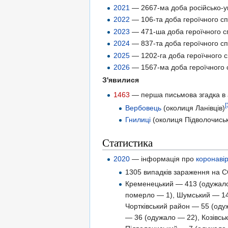
2021
— 2667-ма доба російсько-ук
2022
— 106-та доба героїчного спр
2023
— 471-ша доба героїчного сп
2024
— 837-та доба героїчного сп
2025
— 1202-га доба героїчного с
2026
— 1567-ма доба героїчного с
З'явилися
1463
— перша письмова згадка в а
[
Вербовець
(околиця Ланівців)
Гнилиці
(околиця Підволочись
Статистика
2020
— інформація про
коронаві
1305 випадків зараження на C
Кременецький — 413 (одужало
померло — 1), Шумський — 14
Чортківський район — 55 (оду
— 36 (одужало — 22), Козівсь