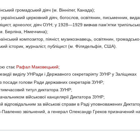
нський громадський діяч (м. Вінніпег, Канада);
український церковний діяч, богослов, освітянин, письменник, видав
іцист, археолог, діяч ОУН; у 1928—1929 вивчав пам’ятки трипільськ
м. Берліна, Німеччина);
їнський композитор, піяніст, музикознавець, освітянин, громадсько-
кий історик, журналіст, публіцист (м. Філядельфія, США).
ою стає
Рафал Маковецький
;
езидії виділу УНРади і Державного секретаріяту ЗУНР у Заліщиках
з посади голови Ради державних секретарів ЗУНР;
тимчасовий титул диктатора ЗУНР;
чальником військової канцелярії Диктатора ЗУНР;
й відповідальним за військові справи в Раді уповноважених Диктат
Павленко звільнений, а генерал Олександр Греков призначений н