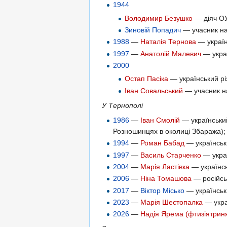
1944
Володимир Безушко
— діяч ОУ
Зиновій Попадич
— учасник на
1988
—
Наталія Тернова
— україн
1997
—
Анатолій Малевич
— украї
2000
Остап Пасіка
— український рі
Іван Совальський
— учасник н
У Тернополі
1986
—
Іван Смолій
— український
Розношинцях в околиці Збаража);
1994
—
Роман Бабад
— українськ
1997
—
Василь Старченко
— украї
2004
—
Марія Ластівка
— українсь
2006
—
Ніна Томашова
— російськ
2017
—
Віктор Місько
— українськ
2023
—
Марія Шестопалка
— укра
2026
—
Надія Ярема (фтизіятрин