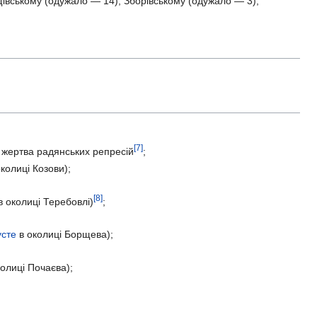
івському (одужало — 14), Зборівському (одужало — 3),
[7]
, жертва радянських репресій
;
колиці Козови);
[8]
в околиці Теребовлі)
;
усте
в околиці Борщева);
олиці Почаєва);