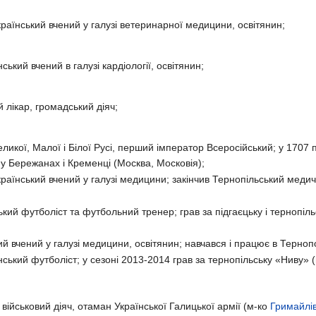
раїнський вчений у галузі ветеринарної медицини, освітянин;
ський вчений в галузі кардіології, освітянин;
 лікар, громадський діяч;
ликої, Малої і Білої Русі, перший імператор Всеросійський; у 1707 
 у Бережанах і Кременці (Москва, Московія);
раїнський вчений у галузі медицини; закінчив Тернопільський медич
кий футболіст та футбольний тренер; грав за підгаєцьку і тернопіл
й вчений у галузі медицини, освітянин; навчався і працює в Тернопо
ський футболіст; у сезоні 2013-2014 грав за тернопільську «Ниву» (
військовий діяч, отаман Української Галицької армії (м-ко
Гримайлі