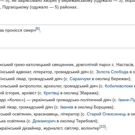
— 5); не зафіксовано хворих у Бережанському (одужало — 3), Борщ
 Підгаєцькому (одужало — 5) районах.
[6]
ва пронісся смерч
;
ський греко-католицький священник, довголітній парох с. Настасів
нський адвокат, літератор, громадський діяч (с.
Золота Слобода
в о
нський лікар, громадський діяч (с.
Саранчуки
в околиці Бережан);
льський антрополог, археолог, громадський діяч (с.
Кобиловолоки
й історик, архівіст (с.
Кретівці
в околиці Збаража);
вдо «Колос») — український громадсько-політичний діяч (с.
Іване-П
ий лікар, громадський діяч (с.
Іванків
в околиці Борщева);
ський освітянин, краєзнавець, літератор (с.
Старий Олексинець
в ок
ка освітянка (с.
Домаморич
в околиці Теребовлі);
[10]
раїнський дизайнер, журналіст, світляр, волонтер
;