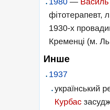
1980
—
Василь
фітотерапевт, л
1930-х провадив
Кременці (м. Ль
Инше
1937
український р
Курбас
засудж