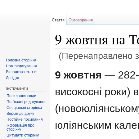
Стаття
Обговорення
9 жовтня на 
(Перенаправлено 
Головна сторінка
Перейти до:
навігація
,
пошук
Нові редагування
9 жовтня
— 282-й
Випадкова стаття
Довідка
високосні роки) 
Інструменти
Посилання сюди
Пов'язані редагування
(новоюліянському
Спеціальні сторінки
Версія до друку
Постійне посилання
юліянським кал
Інформація про
сторінку
Цитувати сторінку