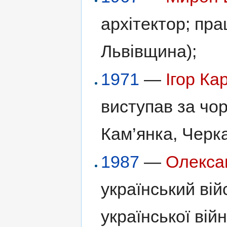
архітектор; пр
Львівщина);
1971
—
Ігор Ка
виступав за чор
Кам’янка, Черк
1987
—
Олекса
український вій
української вій