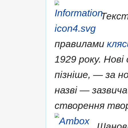
Текст
правилами
кляс
1929 року. Нові
пізніше, — за н
назві — зазвича
створення твор
Шановн