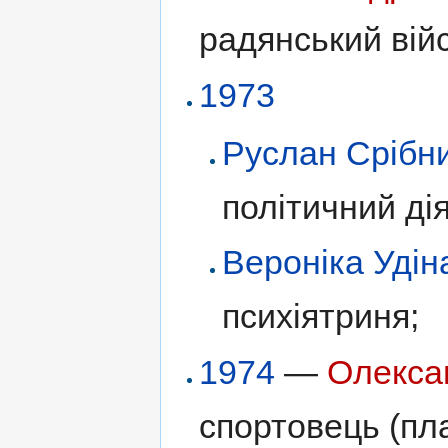
радянський вій
1973
Руслан Срібн
політичний дія
Вероніка Удін
психіятриня;
1974
—
Олекса
спортовець (пл