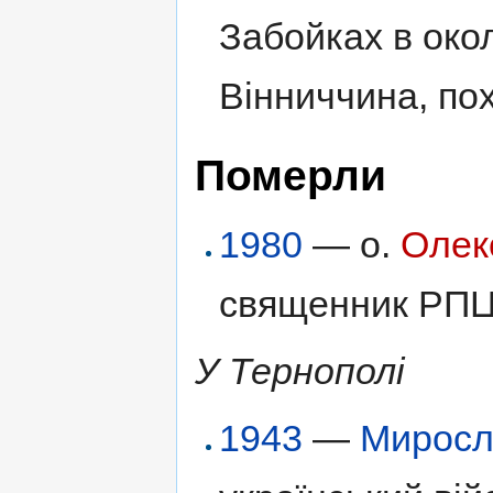
Забойках в окол
Вінниччина, по
Померли
1980
— о.
Олек
священник РПЦ
У Тернополі
1943
—
Миросл