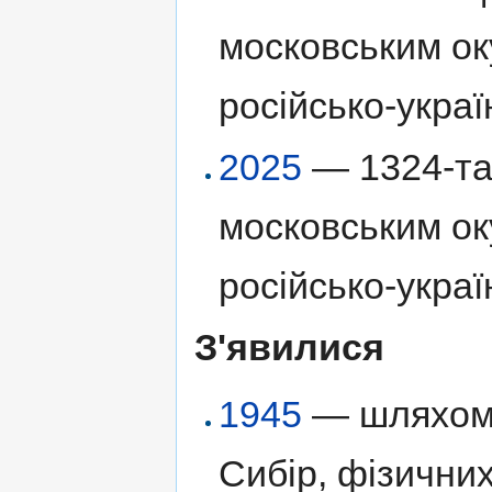
московським ок
російсько-украї
2025
— 1324-та 
московським ок
російсько-украї
З'явилися
1945
— шляхом 
Сибір, фізични