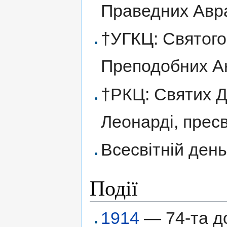
Праведних Авра
†УГКЦ: Святого
Преподобних Ан
†РКЦ: Святих Ді
Леонарді, пресв
Всесвітній ден
Події
1914
— 74-та д