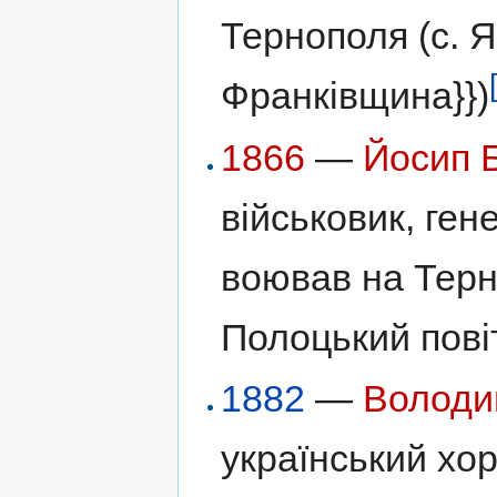
Тернополя (с. Я
Франківщина}})
1866
—
Йосип 
військовик, ге
воював на Терн
Полоцький повіт
1882
—
Володи
український хор