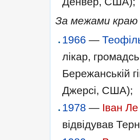
Денвер, США);
За межами краю 
1966
—
Теофіл
лікар, громадсь
Бережанській гі
Джерсі, США);
1978
—
Іван Ле
відвідував Терн