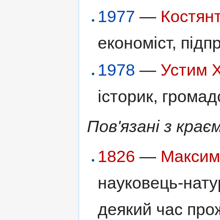
1977
—
Костян
економіст, підп
1978
—
Устим 
історик, громад
Пов'язані з крає
1826
—
Максим
науковець-нату
деякий час прож