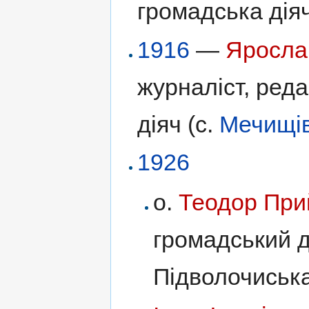
громадська діяч
1916
—
Яросла
журналіст, ред
діяч (с.
Мечищі
1926
о.
Теодор Пр
громадський д
Підволочиська