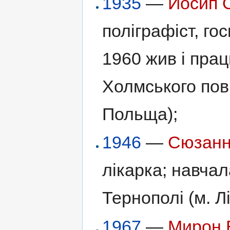
1935
—
Йосип 
поліграфіст, го
1960 жив і прац
Холмського пов
Польща);
1946
—
Сюзанн
лікарка; навчал
Тернополі (м. Лі
1967
—
Мирон 