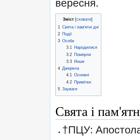
вересня.
Зміст
[
сховати
]
1
Свята і пам'ятні дні
2
Події
3
Особи
3.1
Народилися
3.2
Померли
3.3
Инше
4
Джерела
4.1
Основні
4.2
Примітки
5
Зауваги
Свята і пам'ятн
†ПЦУ: Апостол