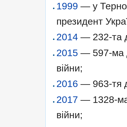
1999
— у Терноп
президент Укр
2014
— 232-та д
2015
— 597-ма д
війни;
2016
— 963-тя д
2017
— 1328-ма 
війни;