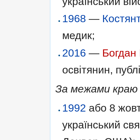
український вій
1968
—
Костянт
медик;
2016
—
Богдан
освітянин, публ
За межами краю 
1992
або 8 жов
український св