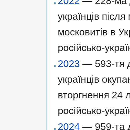
2022
— 228-ма д
українців післ
московитів в Ук
російсько-украї
2023
— 593-тя д
українців окуп
вторгнення 24 
російсько-украї
2024
— 959-та д