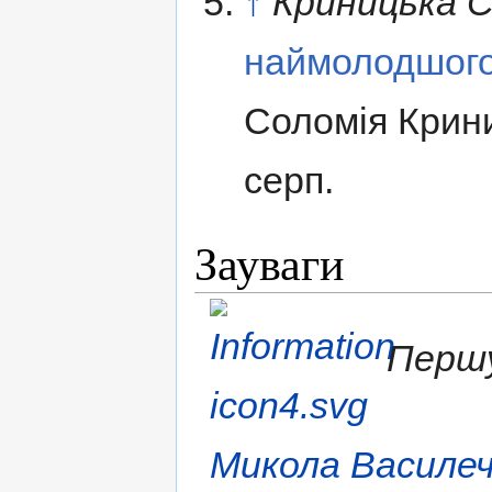
↑
Криницька С
наймолодшого
Соломія Крини
серп.
Зауваги
Першу
Микола Василе