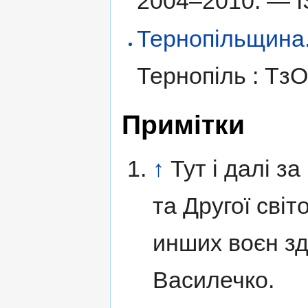
2004–2010. —
Тернопільщина. І
Тернопіль : Тз
Примітки
↑
Тут і далі з
та Другої світ
инших воєн з
Василечко.