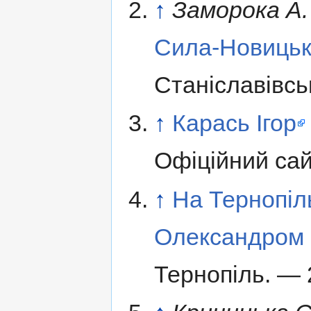
↑
Заморока А.
Сила-Новиць
Станіславівсь
↑
Карась Ігор
Офіційний сай
↑
На Тернопіл
Олександром
Тернопіль. — 2