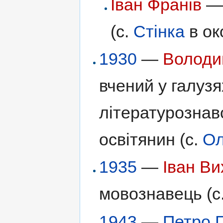
Іван Франів
— 
(с.
Стінка
в ок
1930
—
Володи
вчений у галузя
літературознавс
освітянин (с.
Ол
1935
—
Іван В
мовознавець (с
1943
—
Петро 