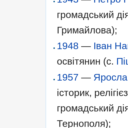
громадський дія
Гримайлова);
1948
—
Іван На
освітянин (с.
Пі
1957
—
Яросла
історик, релігіє
громадський дія
Тернополя);