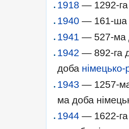
1918
— 1292-га 
1940
— 161-ша
1941
— 527-ма д
1942
— 892-га д
доба
німецько-
1943
— 1257-ма 
ма доба німецьк
1944
— 1622-га 