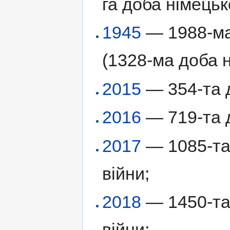
га доба німецьк
1945
— 1988-ма 
(1328-ма доба н
2015
— 354-та д
2016
— 719-та д
2017
— 1085-та 
війни;
2018
— 1450-та 
війни;