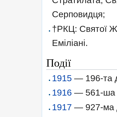
Стратилата; Св
Серповидця;
†РКЦ: Святої Ж
Еміліані.
Події
1915
— 196-та 
1916
— 561-ша д
1917
— 927-ма д