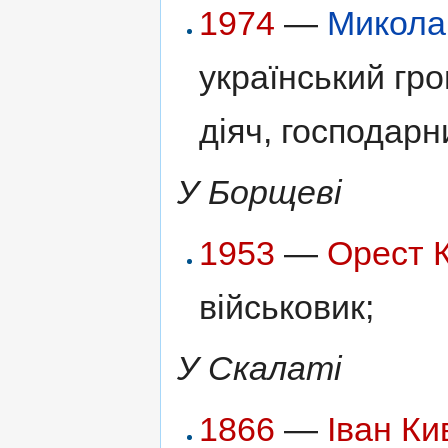
1974
—
Микола
український гр
діяч, господарн
У Борщеві
1953
—
Орест 
військовик;
У Скалаті
1866
—
Іван К