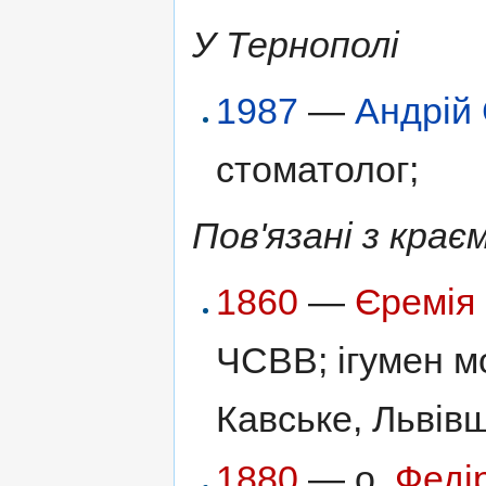
У Тернополі
1987
—
Андрій
стоматолог;
Пов'язані з крає
1860
—
Єремія
ЧСВВ; ігумен м
Кавське, Львів
1880
— о.
Феді