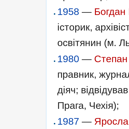
1958
—
Богдан
історик, архіві
освітянин (м. Ль
1980
—
Степан
правник, журна
діяч; відвідува
Прага, Чехія);
1987
—
Яросла