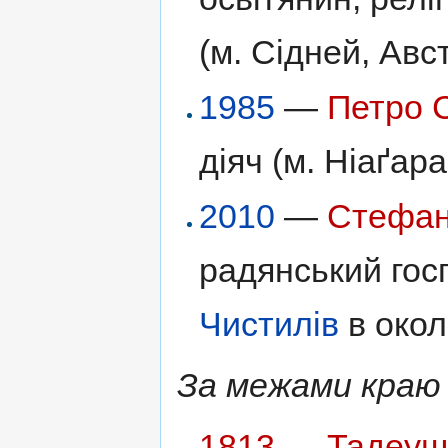
(м. Сідней, Авс
1985
—
Петро 
діяч (м. Ніаґар
2010
—
Стефан
радянський госп
Чистилів
в окол
За межами краю
1813
—
Тадеуш