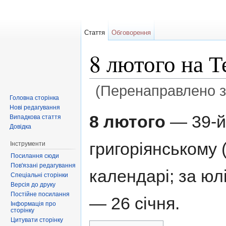
Стаття
Обговорення
8 лютого на 
(Перенаправлено 
Головна сторінка
Перейти до:
навігація
,
пошук
Нові редагування
8 лютого
— 39-й
Випадкова стаття
Довідка
григоріянському 
Інструменти
Посилання сюди
Пов'язані редагування
календарі; за ю
Спеціальні сторінки
Версія до друку
Постійне посилання
— 26 січня.
Інформація про
сторінку
Цитувати сторінку