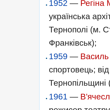
1952
—
Регіна
українська арх
Тернополі (м. С
Франківськ);
1959
—
Василь
спортовець; ві
Тернопільщині (
1961
—
В'ячес
режисер театру