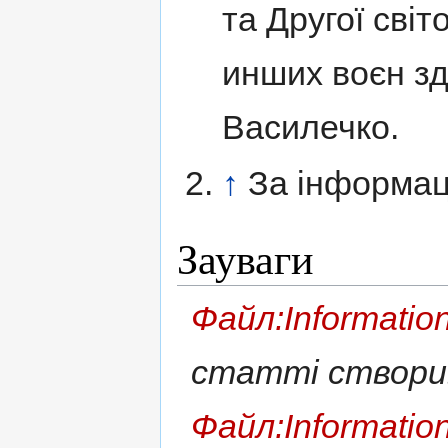
та Другої світ
инших воєн з
Василечко.
↑
За інформац
Зауваги
Файл:Information
статті створ
Файл:Information