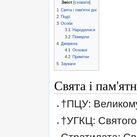
Зміст
[
сховати
]
1
Свята і пам'ятні дні
2
Події
3
Особи
3.1
Народилися
3.2
Померли
4
Джерела
4.1
Основні
4.2
Примітки
5
Зауваги
Свята і пам'ятн
†ПЦУ: Великом
†УГКЦ: Святог