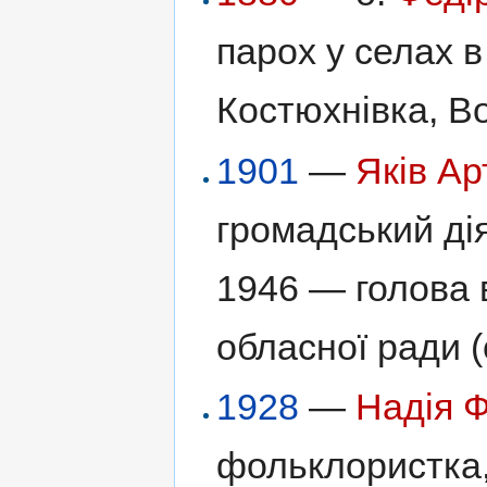
парох у селах в
Костюхнівка, В
1901
—
Яків А
громадський дія
1946 — голова 
обласної ради (
1928
—
Надія 
фольклористка,