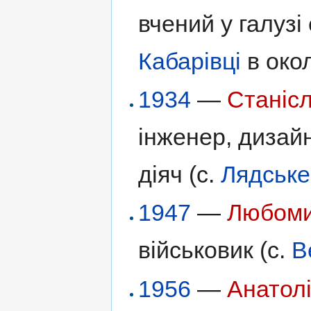
вчений у галузі 
Кабарівці
в окол
1934
—
Станіс
інженер, дизай
діяч (с.
Лядське
1947
—
Любоми
військовик (с.
В
1956
—
Анатол