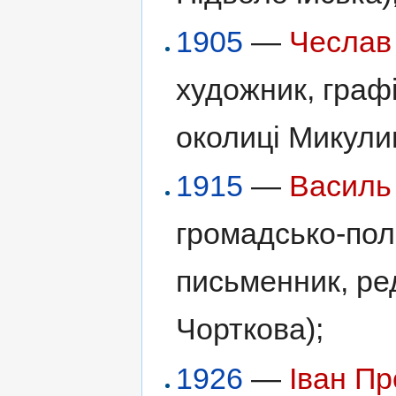
1905
—
Чеслав
художник, графі
околиці Микулин
1915
—
Василь
громадсько-полі
письменник, ре
Чорткова);
1926
—
Іван Пр