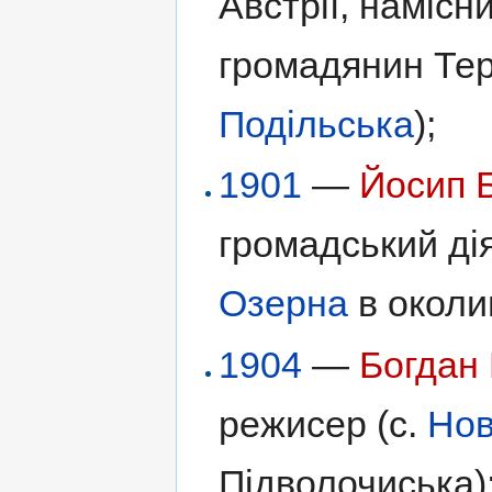
Австрії, наміс
громадянин Тер
Подільська
);
1901
—
Йосип 
громадський дія
Озерна
в околи
1904
—
Богдан
режисер (с.
Нов
Підволочиська)