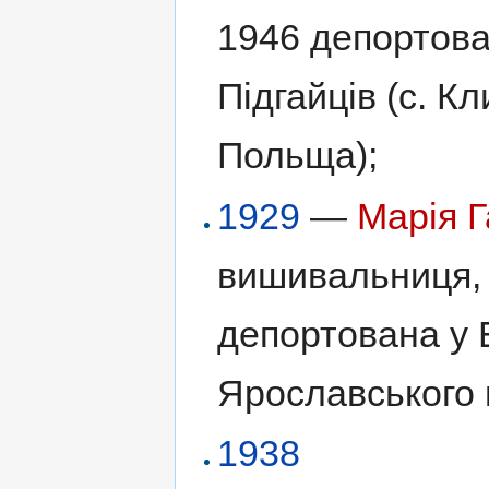
1946 депортов
Підгайців (с. К
Польща);
1929
—
Марія Г
вишивальниця, 
депортована у 
Ярославського п
1938