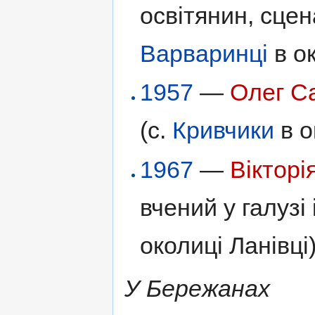
освітянин, сцен
Варваринці
в ок
1957
—
Олег С
(с.
Кривчики
в о
1967
—
Вікторі
вчений у галузі 
околиці Ланівці)
У Бережанах