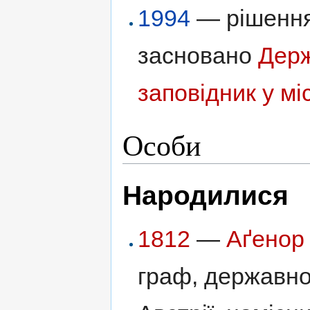
1994
— рішенням
засновано
Держ
заповідник у мі
Особи
Народилися
1812
—
Аґенор
граф, державно