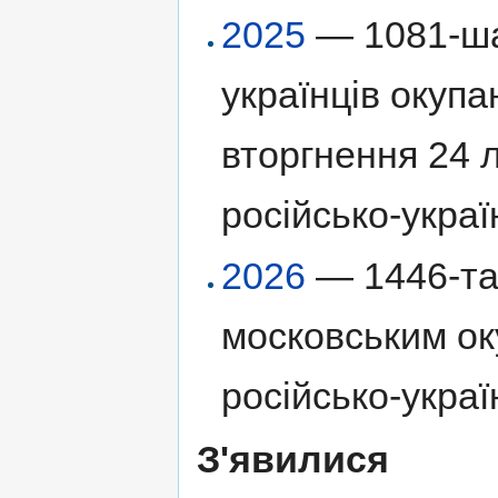
2025
— 1081-ша
українців окуп
вторгнення 24 
російсько-украї
2026
— 1446-та 
московським ок
російсько-украї
З'явилися