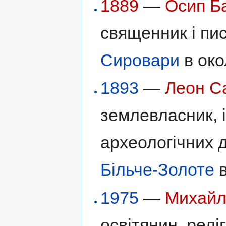
1889
—
Осип Б
священник і пис
Сировари
в око
1893
—
Леон С
землевласник, і
археологічних 
Більче-Золоте
в
1975
—
Михайл
освітянин, релі