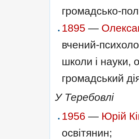
громадсько-пол
1895
—
Олекса
вчений-психолог
школи і науки, о
громадський ді
У Теребовлі
1956
—
Юрій К
освітянин;