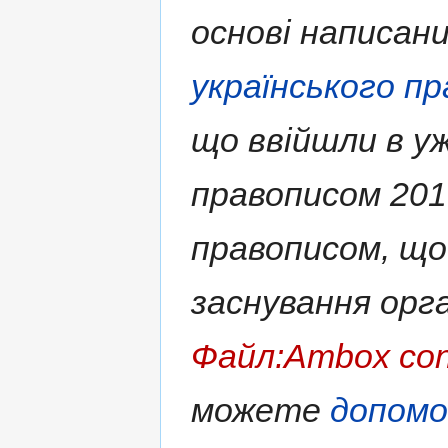
основі написан
українського п
що ввійшли в у
правописом 2019
правописом, що
заснування орга
Файл:Ambox con
можете
допом