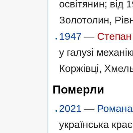
освітянин; від 
Золотолин, Рів
1947
—
Степан
у галузі механік
Коржівці, Хмел
Померли
2021
—
Романа
українська крає