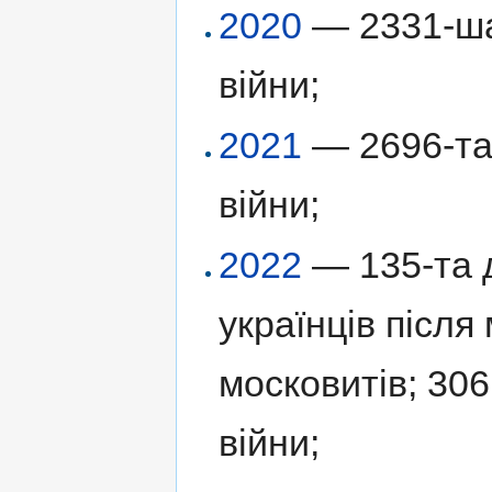
2020
— 2331-ша 
війни;
2021
— 2696-та 
війни;
2022
— 135-та д
українців післ
московитів; 306
війни;