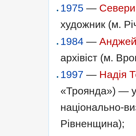
1975
—
Севери
художник (м. Р
1984
—
Анджей
архівіст (м. Вр
1997
—
Надія 
«Троянда») — у
національно-ви
Рівненщина);