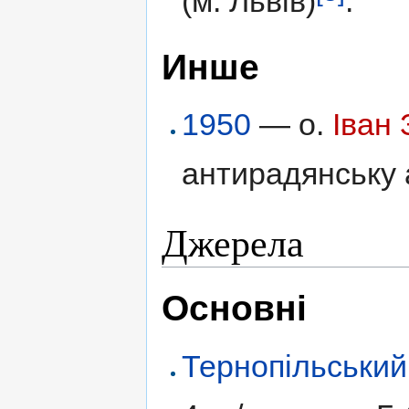
(м. Львів)
.
Инше
1950
— о.
Іван
антирадянську а
Джерела
Основні
Тернопільський