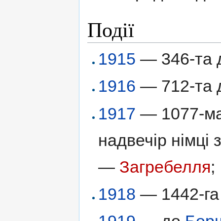
Події
1915
— 346-та 
1916
— 712-та д
1917
— 1077-ма 
надвечір німці
—
Загребелля
;
1918
— 1442-га 