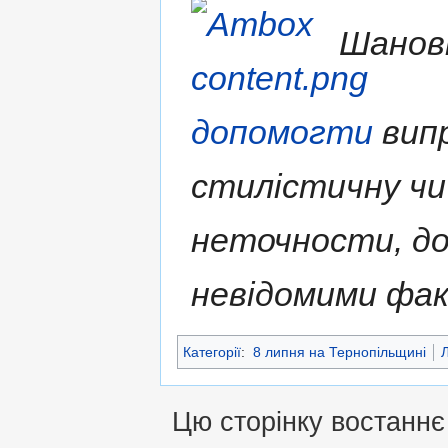
Шановн
допомогти
випр
стилістичну чи
неточности, д
невідомими фа
Категорії
:
8 липня на Тернопільщині
Л
Цю сторінку востаннє