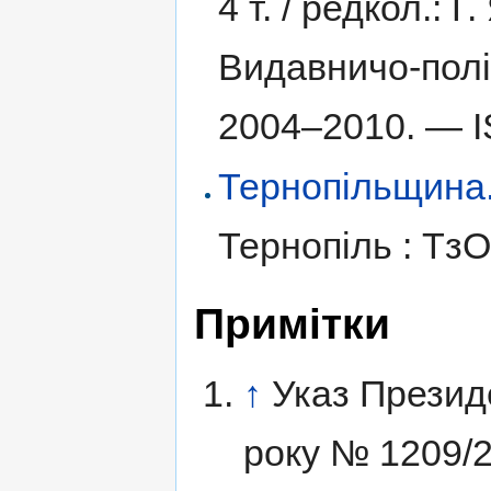
4 т. /
редкол.: Г.
Видавничо-полі
2004–2010. —
Тернопільщина. І
Тернопіль : Тз
Примітки
↑
Указ Президе
року № 1209/