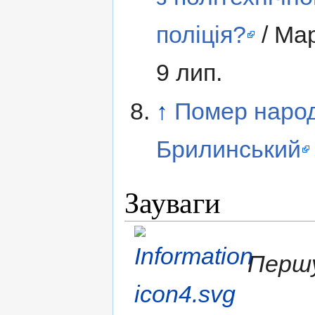
поліція?
/ Мар
9 лип.
↑
Помер народ
Брилинський
Зауваги
Першу