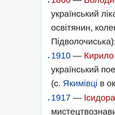
український лік
освітянин, коле
Підволочиська)
1910
—
Кирило
український пое
(с.
Якимівці
в ок
1917
—
Ісидор
мистецтвознави