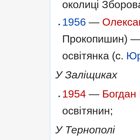
околиці Зборова
1956
—
Олекса
Прокопишин) — 
освітянка (с.
Юр
У Заліщиках
1954
—
Богдан
освітянин;
У Тернополі