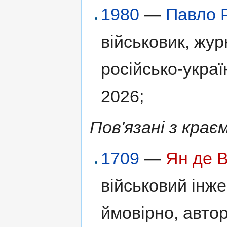
1980
—
Павло 
військовик, жур
російсько-украї
2026;
Пов'язані з крає
1709
—
Ян де В
військовий інж
ймовірно, автор