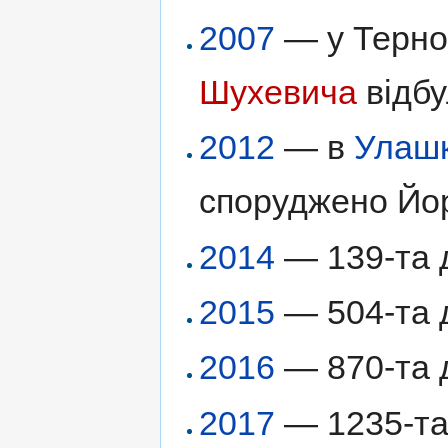
2007
— у Терно
Шухевича
відбу
2012
— в
Улашк
споруджено Йо
2014
— 139-та д
2015
— 504-та д
2016
— 870-та д
2017
— 1235-та 