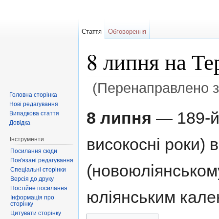
Стаття
Обговорення
8 липня на Т
(Перенаправлено 
Головна сторінка
Перейти до:
навігація
,
пошук
Нові редагування
8 липня
— 189-й 
Випадкова стаття
Довідка
високосні роки) 
Інструменти
Посилання сюди
Пов'язані редагування
(новоюліянському
Спеціальні сторінки
Версія до друку
Постійне посилання
юліянським кале
Інформація про
сторінку
Цитувати сторінку