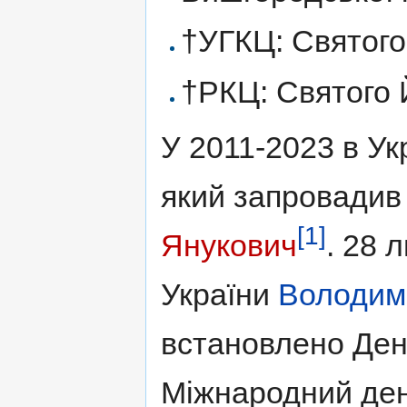
†УГКЦ: Святого
†РКЦ: Святого 
У 2011-2023 в Ук
який запровадив
[1]
Янукович
. 28 
України
Володим
встановлено День
Міжнародний день