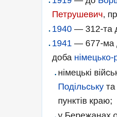
1919
— до
Бор
Петрушевич
, п
1940
— 312-та 
1941
— 677-ма д
доба
німецько-
німецькі війс
Подільську
та
пунктів краю;
у Бережанах о