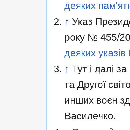
деяких пам'ят
↑
Указ Презид
року № 455/2
деяких указів
↑
Тут і далі з
та Другої світ
инших воєн з
Василечко.