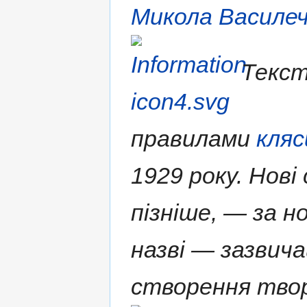
Микола Василе
Текст
правилами
кляс
1929 року. Нові
пізніше, — за н
назві — зазвича
створення твор