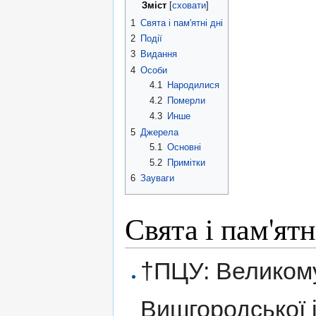
Зміст
[
сховати
]
1
Свята і пам'ятні дні
2
Події
3
Видання
4
Особи
4.1
Народилися
4.2
Померли
4.3
Инше
5
Джерела
5.1
Основні
5.2
Примітки
6
Зауваги
Свята і пам'ятн
†ПЦУ: Великому
Вишгородської 