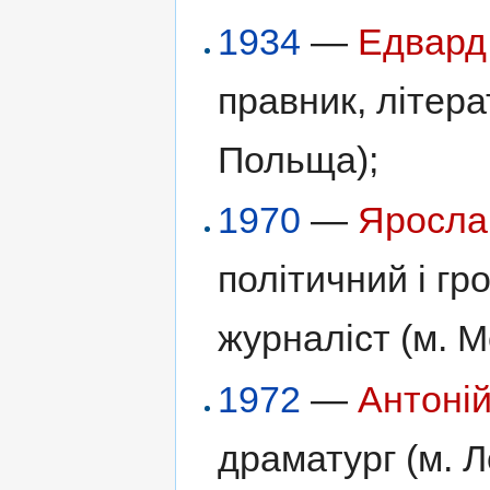
1934
—
Едвард
правник, літерат
Польща);
1970
—
Яросла
політичний і гр
журналіст (м. М
1972
—
Антоні
драматург (м. Л