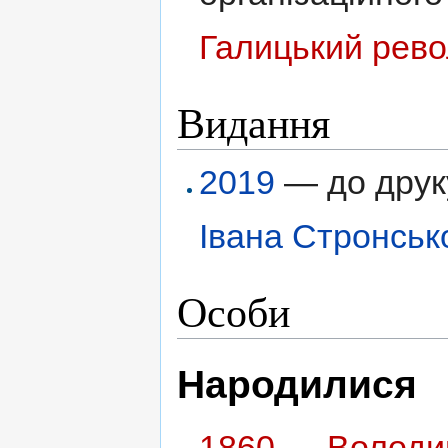
Галицький рево
Видання
2019
— до друку
Івана Стронськ
Особи
Народилися
1860
—
Володи