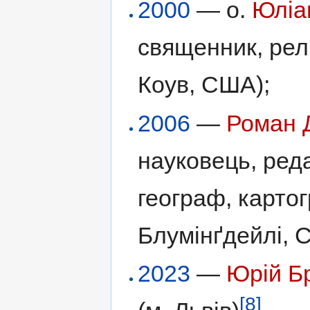
2000
— о.
Юліан
священник, релі
Коув, США);
2006
—
Роман 
науковець, реда
географ, картог
Блумінґдейлі, 
2023
—
Юрій Б
[8]