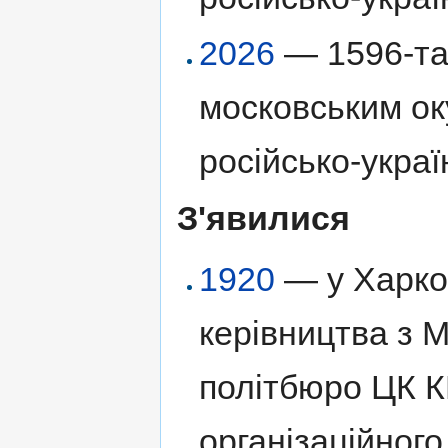
2026
— 1596-та 
московським ок
російсько-украї
З'явилися
1920
— у Харков
керівництва з М
політбюро ЦК К
організаційного