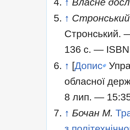
↑
Власне дос
↑
Стронський 
Стронський. —
136 с. — ISBN
↑
[
Допис
Упра
обласної держ
8 лип. — 15:35
↑
Бочан М.
Тр
з політехнічно