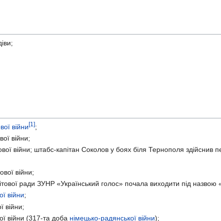
іви;
[1]
вої війни
;
ої війни;
вої війни; штабс-капітан Соколов у боях біля Тернополя здійснив п
вої війни;
тової ради ЗУНР «Український голос» почала виходити під назвою «У
ої війни
;
ї війни;
ої війни (317-та доба
німецько-радянської війни
);