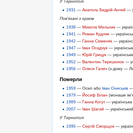
У Тернополі
1931
—
Анатоль Бедрій-Антей
— у
Пов'язані з краєм
1938
—
Микола Мельник
— україн
1941
—
Роман Кудлик
— українськ
1942
—
Ганна Семеняк
— українс
1947
—
Іван Осадчук
— українськи
1949
—
Юрій Грицук
— українськи
1952
—
Валентин Терешонок
— ук
1956
—
Олеся Галич
(з дому — Ле
Померли
1959
— Осип або
Іван Ониськів
— 
1979
—
Йосиф Білан
(монаше ім'я
1989
—
Ганна Когут
— українська
2007
—
Іван Шагай
— український
У Тернополі
1995
—
Сергій Сморщок
— українс