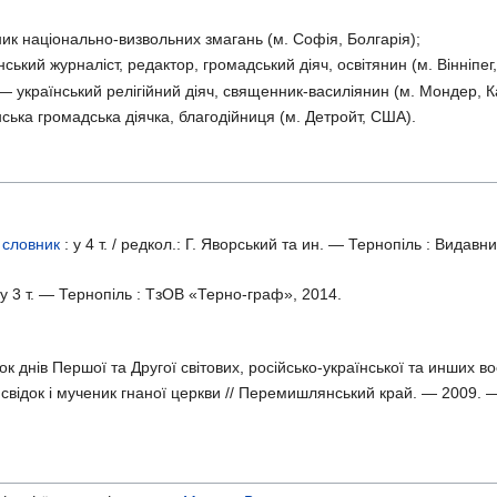
к національно-визвольних змагань (м. Софія, Болгарія);
ський журналіст, редактор, громадський діяч, освітянин (м. Вінніпег
— український релігійний діяч, священник-василіянин (м. Мондер, К
ська громадська діячка, благодійниця (м. Детройт, США).
 словник
: у
4 т. /
редкол.: Г. Яворський та ин. — Тернопіль : Видавн
 у
3 т. —
Тернопіль : ТзОВ «Терно-граф», 2014.
нок днів Першої та Другої світових, російсько-української та инших
відок і мученик гнаної церкви // Перемишлянський край. — 2009. — 