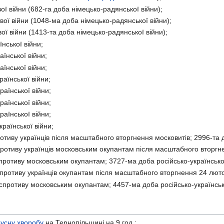
ої війни (682-га доба німецько-радянської війни);
ої війни (1048-ма доба німецько-радянської війни);
ої війни (1413-та доба німецько-радянської війни);
нської війни;
їнської війни;
їнської війни;
аїнської війни;
аїнської війни;
аїнської війни;
аїнської війни;
раїнської війни;
тиву українців після масштабного вторгнення московитів; 2996-та д
ротиву українців московським окупантам після масштабного вторгне
ротиву московським окупантам; 3727-ма доба російсько-української
противу українців окупантам після масштабного вторгнення 24 лютог
противу московським окупантам; 4457-ма доба російсько-українсько
русну хворобу
на Тернопільщині на 9 год.: