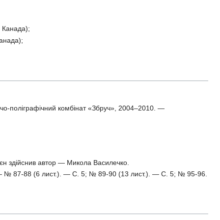
, Канада);
анада);
ичо-поліграфічний комбінат «Збруч», 2004–2010. —
 воєн здійснив автор — Микола Василечко.
№ 87-88 (6 лист.). — С. 5; № 89-90 (13 лист.). — С. 5; № 95-96.