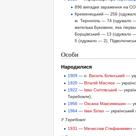
896 випадки зараження на COV
Кременецький — 256 (одужало
м. Тернопіль — 74 (одужало —
жителька Буковини, яка лікув
Борщівський — 13 (одужало — 
5 (одужало — 2), Підволочись
Особи
Народилися
1909
— о.
Василь Білінський
— укр
1920
—
Віталій Маслюк
— українсь
1922
—
Іван Снітовський
— україн
Теребовля);
1956
—
Оксана Максимишин
— ук
1964
—
Іван Білах
— український 
У Теребовлі
1931
—
Мечислав Стефанкевич
—