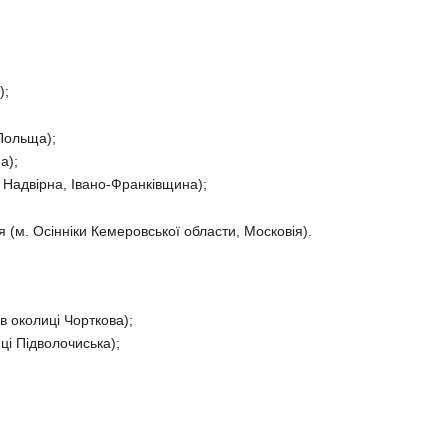
);
 Польща);
а);
 Надвірна, Івано-Франківщина);
 (м. Осінніки Кемеровської области, Московія).
в околиці Чорткова);
ці Підволочиська);