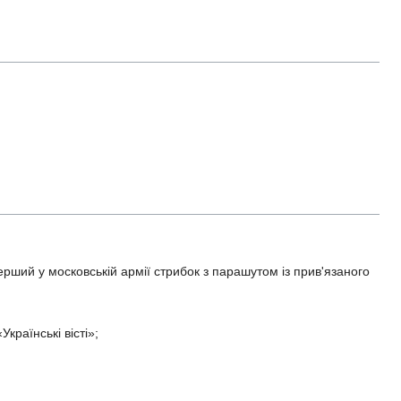
ерший у московській армії стрибок з парашутом із прив'язаного
країнські вісті»;