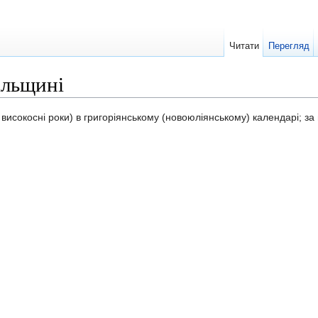
Читати
Перегляд
ільщині
 високосні роки) в григоріянському (новоюліянському) календарі; 