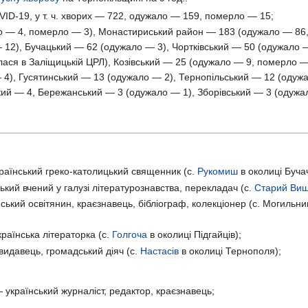
ID-19, у т. ч. хворих — 722, одужало — 159, померло — 15;
 — 4, померло — 3), Монастириський район — 183 (одужало — 86,
 12), Бучацький — 62 (одужало — 3), Чортківський — 50 (одужало
алася в Заліщицькій ЦРЛ), Козівський — 25 (одужало — 9, померло 
4), Гусятинський — 13 (одужало — 2), Тернопільський — 12 (одуж
кий — 4, Бережанський — 3 (одужало — 1), Зборівський — 3 (одужа
аїнський греко-католицький священник (с.
Рукомиш
в околиці Буча
кий вчений у галузі літературознавства, перекладач (с.
Старий Виш
ський освітянин, краєзнавець, бібліограф, колекціонер (с. Могильни
раїнська літераторка (с.
Голгоча
в околиці Підгайців);
видавець, громадський діяч (с.
Настасів
в околиці Тернополя);
 український журналіст, редактор, краєзнавець;