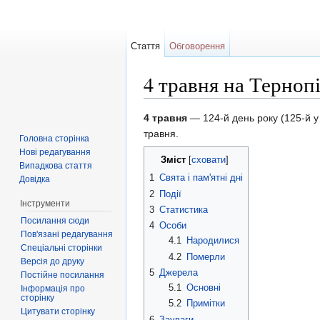
Стаття
Обговорення
4 травня на Терноп
Перейти до:
навігація
,
пошук
4 травня
— 124-й день року (125-й у
травня.
Головна сторінка
Нові редагування
Зміст
[
сховати
]
Випадкова стаття
1
Свята і пам'ятні дні
Довідка
2
Події
Інструменти
3
Статистика
Посилання сюди
4
Особи
Пов'язані редагування
4.1
Народилися
Спеціальні сторінки
4.2
Померли
Версія до друку
5
Джерела
Постійне посилання
5.1
Основні
Інформація про
сторінку
5.2
Примітки
Цитувати сторінку
6
Зауваги