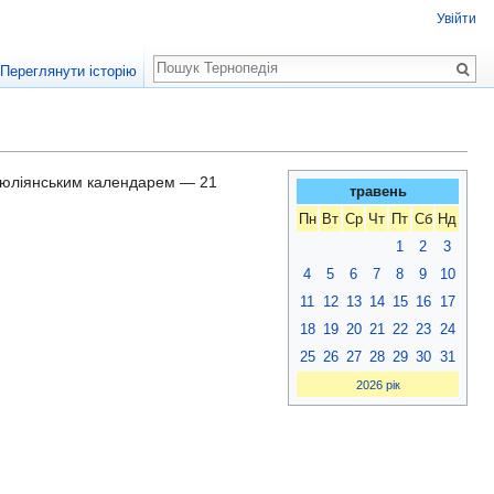
Увійти
Пошук
Переглянути історію
за юліянським календарем — 21
травень
Пн
Вт
Ср
Чт
Пт
Сб
Нд
1
2
3
4
5
6
7
8
9
10
11
12
13
14
15
16
17
18
19
20
21
22
23
24
25
26
27
28
29
30
31
2026 рік