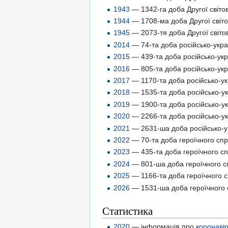
1943
— 1342-га доба Другої світов
1944
— 1708-ма доба Другої світов
1945
— 2073-тя доба Другої світов
2014
— 74-та доба російсько-украї
2015
— 439-та доба російсько-укра
2016
— 805-та доба російсько-укра
2017
— 1170-та доба російсько-укр
2018
— 1535-та доба російсько-укр
2019
— 1900-та доба російсько-укр
2020
— 2266-та доба російсько-укр
2021
— 2631-ша доба російсько-ук
2022
— 70-та доба героїчного спро
2023
— 435-та доба героїчного сп
2024
— 801-ша доба героїчного сп
2025
— 1166-та доба героїчного с
2026
— 1531-ша доба героїчного с
Статистика
2020
— інформація про
коронаві