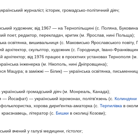
країнський журналіст, історик, громадсько-політичний діяч;
ський художник; від 1967 — на Тернопільщині (с. Поляна, Буковина
ий поет, редактор, перекладач, критик (м. Ярослав, нині Польща);
ька освітянка, вишивальниця (с. Маковисько Ярославського повіту,
й архітектор, скульптор, художник (с. Городниця, Івано-Франківщин
й архітектор; від 1976 працює в проєктних установах Тернополя (м.
раїнська інженерка (м. Нікополь, нині Дніпровщина);
ся Мацура; в заміжжі — Білик) — українська освітянка, письменниця
український громадський діяч (м. Монреаль, Канада);
 — Йосафат) — український ієромонах, політв'язень (с.
Колиндяни
 фольклористка, хорова дириґентка-аматорка (с.
Терпилівка
в околи
 краєзнавець, літератор (с.
Бишки
в околиці Козови);
ький вчений у галузі медицини, гістолог;