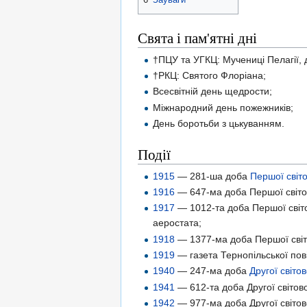
Свята і пам'ятні дні
†ПЦУ та УГКЦ: Мучениці Пелагії, д
†РКЦ: Святого Флоріана;
Всесвітній день щедрости;
Міжнародний день пожежників;
День боротьби з цькуванням.
Події
1915
— 281-ша доба
Першої світо
1916
— 647-ма доба Першої світов
1917
— 1012-та доба Першої світо
аеростата;
1918
— 1377-ма доба Першої світо
1919
— газета Тернопільської пові
1940
— 247-ма доба
Другої світов
1941
— 612-та доба Другої світово
1942
— 977-ма доба Другої світов