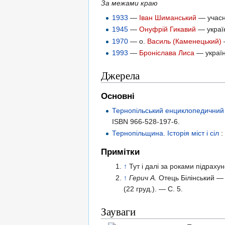
За межами краю
1933
—
Іван Шиманський
— учасни
1945
—
Онуфрій Гикавий
— україн
1970
— о.
Василь (Каменецький)
1993
—
Броніслава Лиса
— україн
Джерела
Основні
Тернопільський енциклопедичний
ISBN 966-528-197-6
.
Тернопільщина. Історія міст і сіл
:
Примітки
↑
Тут і далі за роками підраху
↑
Герич А.
Отець Білінський — с
(22 груд.). — С. 5.
Зауваги