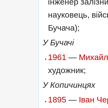
інженер залізни
науковець, війс
Бучача);
У Бучачі
1961
—
Михайл
художник;
У Копичинцях
1895
—
Іван Ч