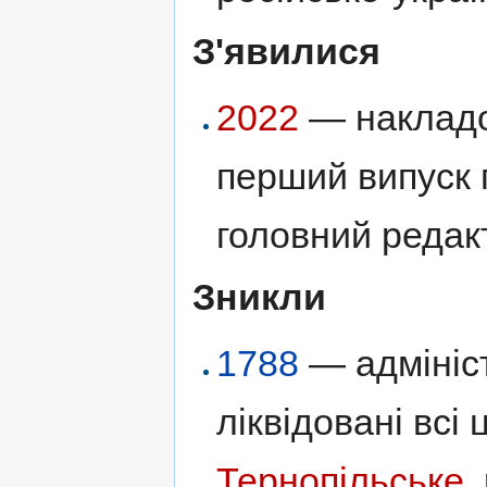
З'явилися
2022
— накладо
перший випуск 
головний реда
Зникли
1788
— адмініст
ліквідовані всі
Тернопільське
,