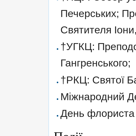
Печерських; Пр
Святителя Іони
†УГКЦ: Преподо
Гангренського;
†РКЦ: Святої Б
Міжнародний Де
День флориста 