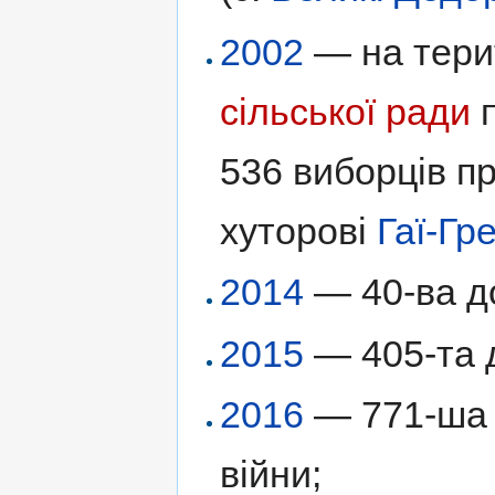
2002
— на тери
сільської ради
п
536 виборців п
хуторові
Гаї-Гр
2014
— 40-ва до
2015
— 405-та д
2016
— 771-ша д
війни;