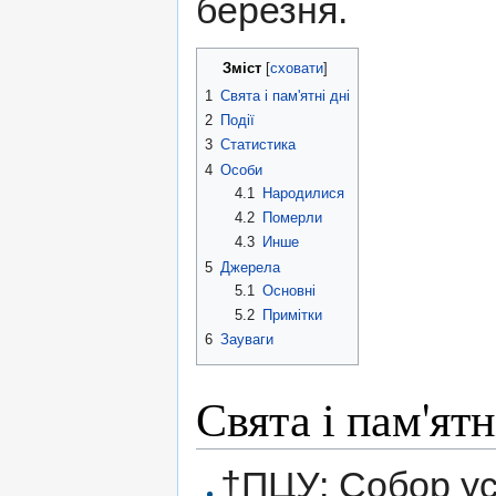
березня.
Зміст
[
сховати
]
1
Свята і пам'ятні дні
2
Події
3
Статистика
4
Особи
4.1
Народилися
4.2
Померли
4.3
Инше
5
Джерела
5.1
Основні
5.2
Примітки
6
Зауваги
Свята і пам'ятн
†ПЦУ: Собор ус