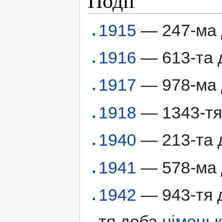
Події
1915
— 247-ма
1916
— 613-та д
1917
— 978-ма д
1918
— 1343-тя 
1940
— 213-та 
1941
— 578-ма д
1942
— 943-тя д
тя доба
німецьк