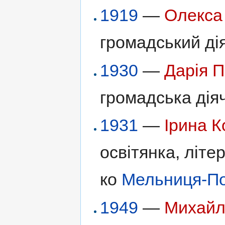
1919
—
Олекса
громадський ді
1930
—
Дарія П
громадська діяч
1931
—
Ірина К
освітянка, літе
ко
Мельниця-По
1949
—
Михайл