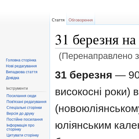
Стаття
Обговорення
31 березня н
(Перенаправлено 
Головна сторінка
Перейти до:
навігація
,
пошук
Нові редагування
31 березня
— 90-
Випадкова стаття
Довідка
високосні роки) 
Інструменти
Посилання сюди
Пов'язані редагування
(новоюліянському
Спеціальні сторінки
Версія до друку
Постійне посилання
юліянським кал
Інформація про
сторінку
Цитувати сторінку