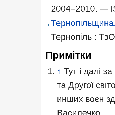
2004–2010. —
Тернопільщина. І
Тернопіль : Тз
Примітки
↑
Тут і далі з
та Другої світ
инших воєн з
Василечко.