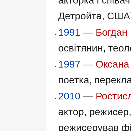
акторка і співа
Детройта, США)
1991
—
Богдан
освітянин, теол
1997
—
Оксана
поетка, перекла
2010
—
Ростис
актор, режисер,
режисерував ф