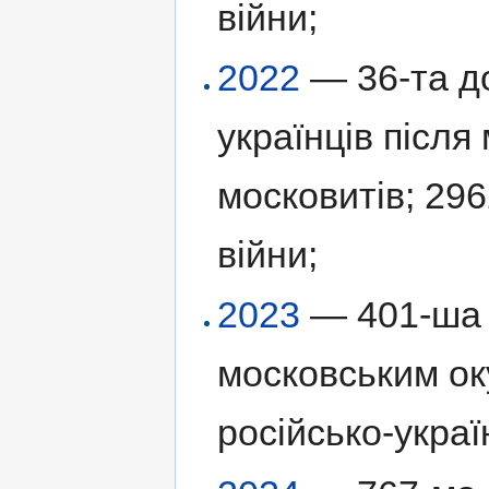
війни;
2022
— 36-та до
українців післ
московитів; 296
війни;
2023
— 401-ша 
московським ок
російсько-украї