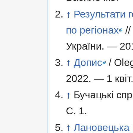
↑
Результати г
по регіонах
//
України. — 20
↑
Допис
/ Ole
2022. — 1 квіт
↑
Бучацькі спр
С. 1.
↑
Лановецька 