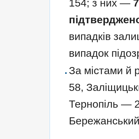
154; з них —
7
підтверджен
випадків зали
випадок підоз
За містами й
58, Заліщицьк
Тернопіль — 2
Бережанський