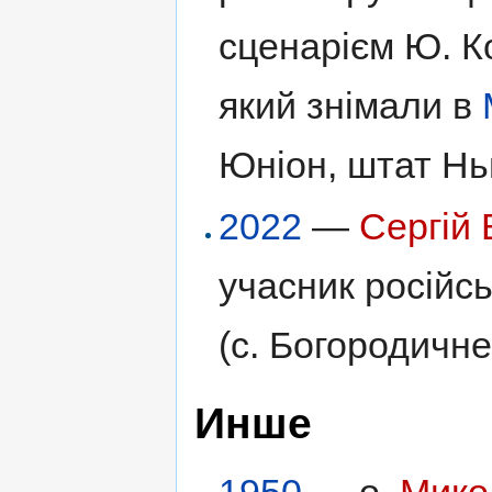
сценарієм Ю. К
який знімали в
Юніон, штат Нь
2022
—
Сергій
учасник російсь
(с. Богородичн
Инше