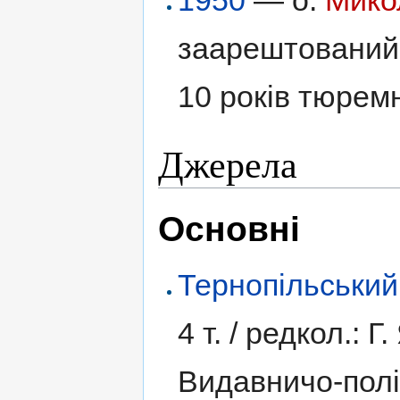
1950
— о.
Мико
заарештований
10 років тюремн
Джерела
Основні
Тернопільський
4 т. /
редкол.: Г.
Видавничо-полі