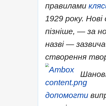
правилами
кляс
1929 року. Нові
пізніше, — за н
назві — зазвича
створення твор
Шановн
допомогти
випр