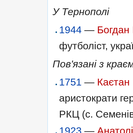
У Тернополі
1944
—
Богдан
футболіст, укр
Пов'язані з крає
1751
—
Каєтан
аристократи гер
РКЦ (с. Семенів
1923
—
Анатол