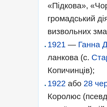
«Підкова», «Чо
громадський ді
визвольних зма
1921
—
Ганна 
ланкова (с.
Ста
Копичинців);
1922
або
28 че
Королюс (псевд