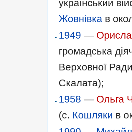
український вій
Жовнівка
в око
1949
—
Орисла
громадська дія
Верховної Рад
Скалата);
1958
—
Ольга 
(с.
Кошляки
в о
1990
—
Михайл