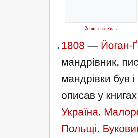
Йоган-Ґеорґ Коль
1808
—
Йоган-
мандрівник, пис
мандрівки був і
описав у книга
Україна. Малор
Польщі. Буковин