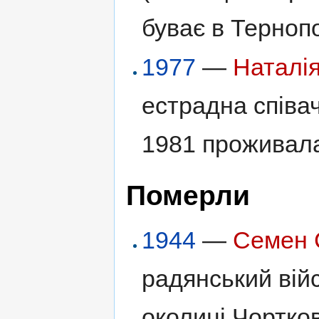
буває в Тернопол
1977
—
Наталі
естрадна співач
1981 проживала 
Померли
1944
—
Семен 
радянський війс
околиці Чортков