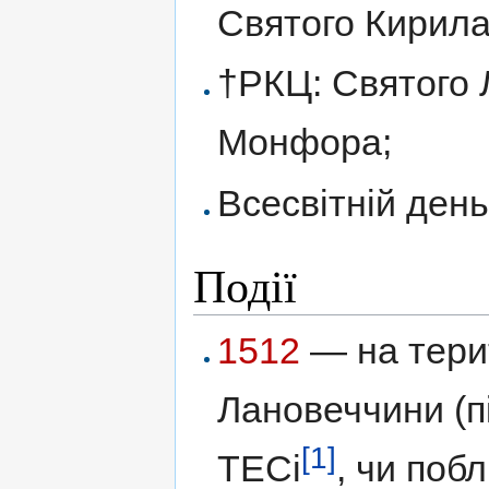
Святого Кирила,
†РКЦ: Святого 
Монфора;
Всесвітній день
Події
1512
— на терит
Лановеччини (п
[1]
ТЕСі
, чи поб