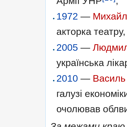
Армії УНР
;
1972
—
Михайл
акторка театру,
2005
—
Людмил
українська ліка
2010
—
Василь
галузі економі
очолював облви
За межами краю