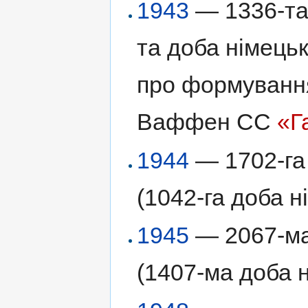
1943
— 1336-та 
та доба німецьк
про формування 
Ваффен СС
«Г
1944
— 1702-га 
(1042-га доба н
1945
— 2067-ма 
(1407-ма доба н