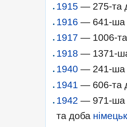
1915
— 275-та 
1916
— 641-ша д
1917
— 1006-та 
1918
— 1371-ша 
1940
— 241-ша
1941
— 606-та д
1942
— 971-ша д
та доба
німецьк