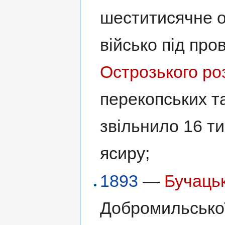
шеститисячне о
військо під пр
Острозького
ро
перекопських та
звільнило 16 тис
ясиру;
1893
—
Бучаць
Добромильсько