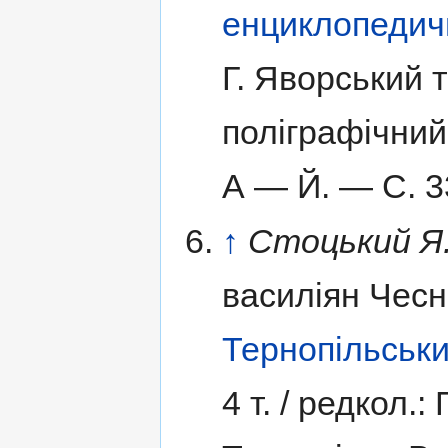
енциклопедич
Г. Яворський 
поліграфічний
А — Й.
— С. 3
↑
Стоцький Я
василіян Чесн
Тернопільськ
4 т. /
редкол.: 