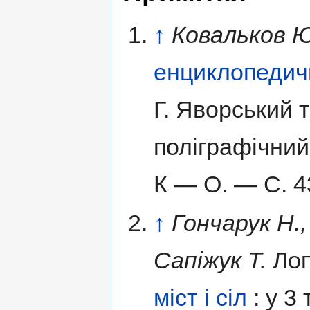
↑
Ковальков Ю
енциклопедич
Г. Яворський 
поліграфічний
К — О.
— С. 4
↑
Гончарук Н.
Сапіжук Т.
Лоп
міст і сіл
: у
3 