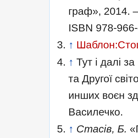
граф»,
2014. 
ISBN 978-966-
↑
Шаблон:Сто
↑
Тут і далі з
та Другої світ
инших воєн з
Василечко.
↑
Стасів, Б.
«Г