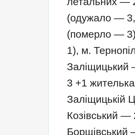
летальних — 
(одужало — 3
(померло — 3
1), м. Терноп
Заліщицький 
3 +1 жителька
Заліщицькій Ц
Козівський — 
Борщівський 