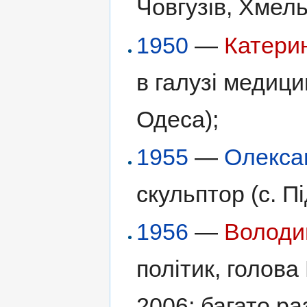
Човгузів, Хмел
1950
—
Катери
в галузі медиц
Одеса);
1955
—
Олекса
скульптор (с. П
1956
—
Володи
політик, голова
2006; багато ра