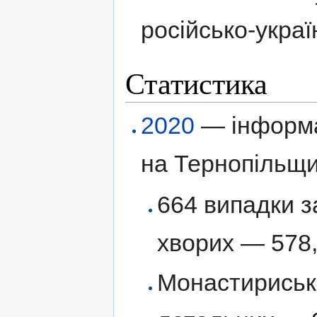
російсько-украї
Статистика
2020
— інформа
на Тернопільщин
664 випадки з
хворих — 578
Монастириськ