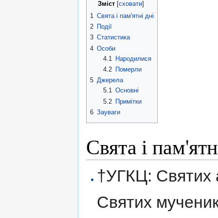
Зміст
[
сховати
]
1
Свята і пам'ятні дні
2
Події
3
Статистика
4
Особи
4.1
Народилися
4.2
Померли
5
Джерела
5.1
Основні
5.2
Примітки
6
Зауваги
Свята і пам'ятн
†УГКЦ: Святих 
Святих мученик