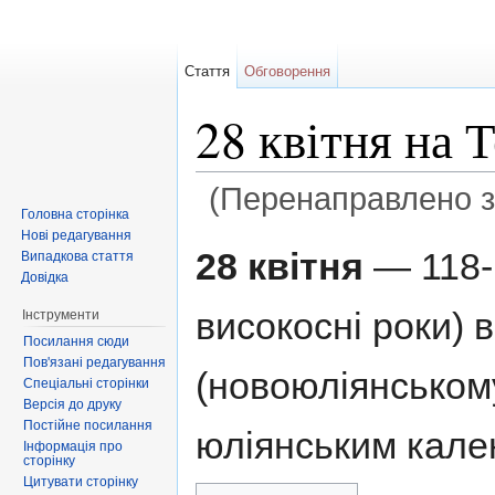
Стаття
Обговорення
28 квітня на 
(Перенаправлено 
Головна сторінка
Перейти до:
навігація
,
пошук
Нові редагування
28 квітня
— 118-й
Випадкова стаття
Довідка
високосні роки) 
Інструменти
Посилання сюди
Пов'язані редагування
(новоюліянському
Спеціальні сторінки
Версія до друку
Постійне посилання
юліянським кале
Інформація про
сторінку
Цитувати сторінку