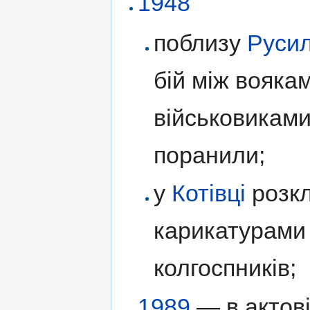
1948
поблизу
Руси
бій між вояка
військовиками
поранили;
у
Котівці
розкл
карикатурами
колгоспників;
1989
— в актові