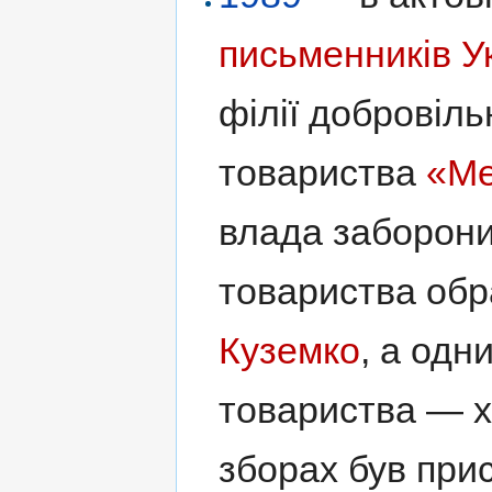
письменників У
філії добровіль
товариства
«Ме
влада заборони
товариства об
Куземко
, а одн
товариства — 
зборах був прис