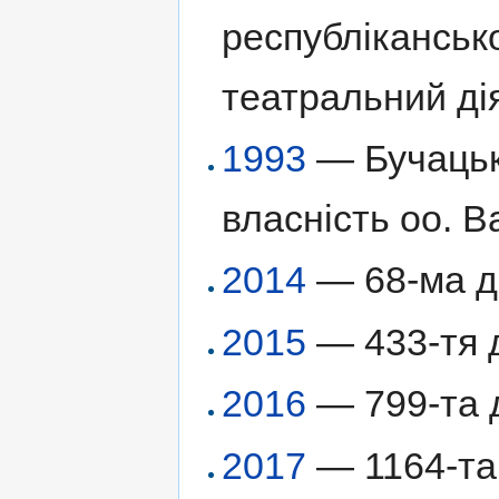
республіканськ
театральний ді
1993
— Бучацьк
власність оо. В
2014
— 68-ма до
2015
— 433-тя д
2016
— 799-та д
2017
— 1164-та 