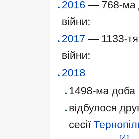
2016
— 768-ма д
війни;
2017
— 1133-тя 
війни;
2018
1498-ма доба р
відбулося дру
сесії
Тернопіл
[4]