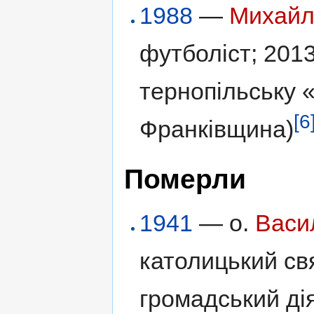
1988
—
Михайл
футболіст; 201
тернопільську «
[6
Франківщина)
Померли
1941
— о.
Васи
католицький св
громадський дія