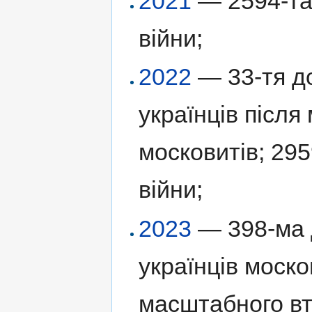
2021
— 2594-та 
війни;
2022
— 33-тя до
українців післ
московитів; 295
війни;
2023
— 398-ма д
українців моск
масштабного вт