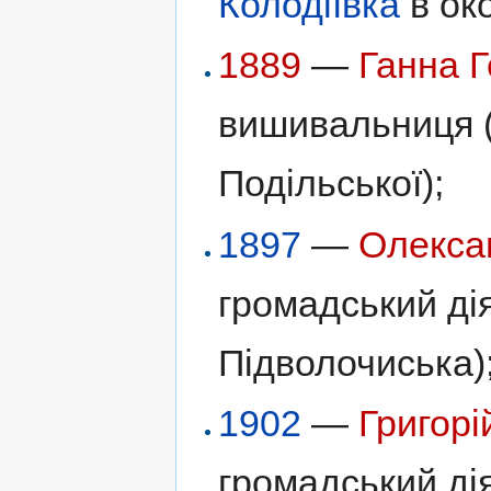
Колодіївка
в ок
1889
—
Ганна 
вишивальниця 
Подільської);
1897
—
Олекса
громадський дія
Підволочиська)
1902
—
Григорі
громадський дія