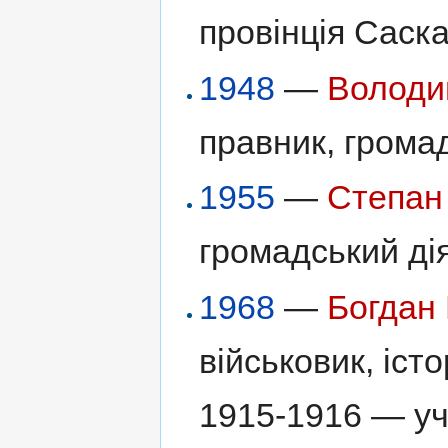
провінція Саска
1948
—
Володи
правник, громад
1955
—
Степан
громадський дія
1968
—
Богдан
військовик, іст
1915-1916 — уч