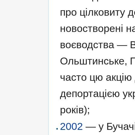
про цілковиту д
новостворені н
воєводства — В
Ольштинське, П
часто цю акцію 
депортацією ук
років);
2002
— у Бучач