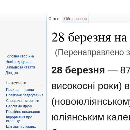
Стаття
Обговорення
28 березня н
(Перенаправлено 
Головна сторінка
Перейти до:
навігація
,
пошук
Нові редагування
28 березня
— 87-
Випадкова стаття
Довідка
високосні роки) 
Інструменти
Посилання сюди
Пов'язані редагування
(новоюліянському
Спеціальні сторінки
Версія до друку
Постійне посилання
юліянським кал
Інформація про
сторінку
Цитувати сторінку