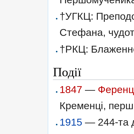
†УГКЦ: Преподо
Стефана, чудот
†РКЦ: Блаженно
Події
1847
—
Ференц
Кременці, перш
1915
— 244-та 