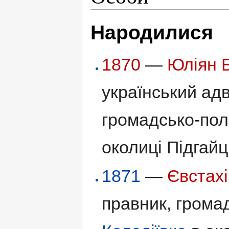
Народилися
1870
—
Юліян 
український адв
громадсько-полі
околиці Підгайці
1871
—
Євстах
правник, громад