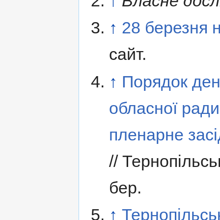
↑
Власне дос
↑
28 березня 
сайт.
↑
Порядок денн
обласної ради
пленарне засі
// Тернопільс
бер.
↑
Тернопільсь