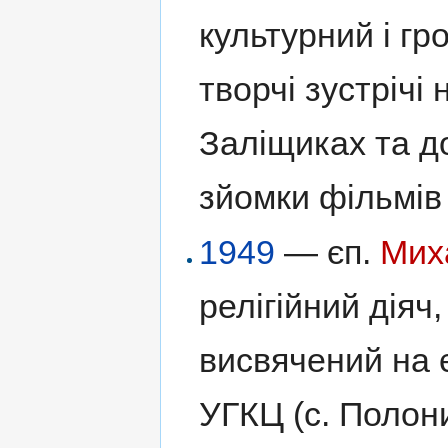
культурний і гр
творчі зустрічі
Заліщиках та д
зйомки фільмів 
1949
— єп.
Мих
релігійний діяч
висвячений на є
УГКЦ (с. Полони