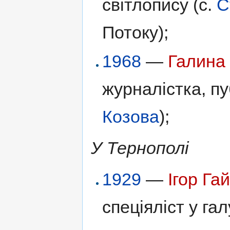
світлопису (с.
С
Потоку);
1968
—
Галина
журналістка, пу
Козова
);
У Тернополі
1929
—
Ігор Га
спеціяліст у гал