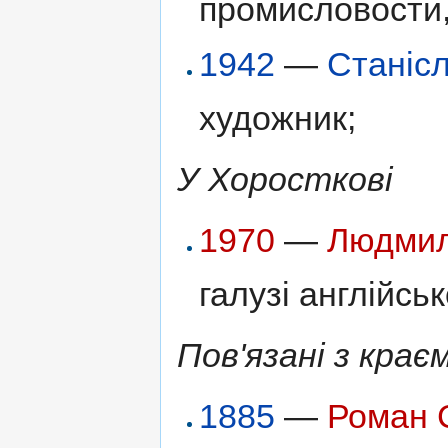
промисловости,
1942
—
Станіс
художник;
У Хоросткові
1970
—
Людмил
галузі англійськ
Пов'язані з крає
1885
—
Роман 