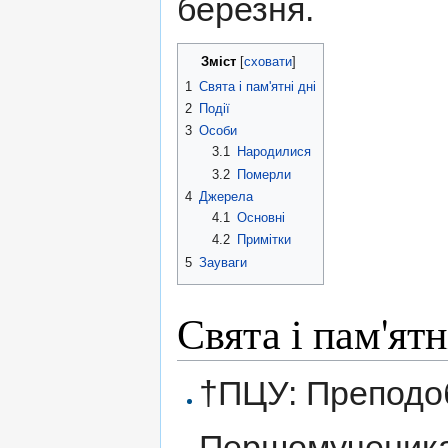
березня.
Зміст
[
сховати
]
1
Свята і пам'ятні дні
2
Події
3
Особи
3.1
Народилися
3.2
Померли
4
Джерела
4.1
Основні
4.2
Примітки
5
Зауваги
Свята і пам'ятн
†ПЦУ: Преподоб
Першомученика 