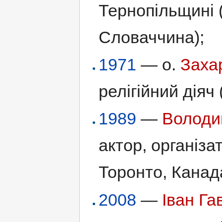
Тернопільщині 
Словаччина);
1971
— о.
Заха
релігійний діяч 
1989
—
Володи
актор, організа
Торонто, Канад
2008
—
Іван Г