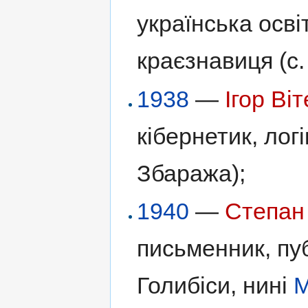
українська осв
краєзнавиця (с
1938
—
Ігор Ві
кібернетик, логі
Збаража);
1940
—
Степан
письменник, пуб
Голибіси, нині
М