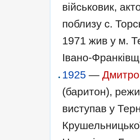
військовик, акт
поблизу с. Торс
1971 жив у м. Т
Івано-Франківщ
1925
—
Дмитро
(баритон), режи
виступав у Терн
Крушельницької 