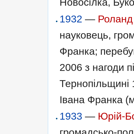
Новосілка, Буко
1932
—
Роланд
науковець, гром
Франка; перебу
2006 з нагоди п
Тернопільщині 
Івана Франка (м
1933
—
Юрій-Б
громадсько-пол