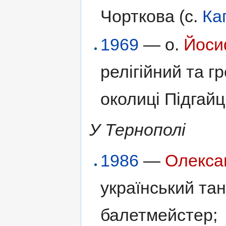
Чорткова (с.
Ка
1969
— о.
Йоси
релігійний та г
околиці Підгайці
У Тернополі
1986
—
Олекса
український та
балетмейстер;