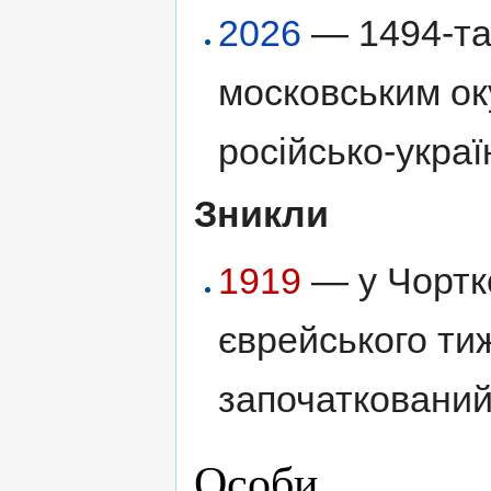
2026
— 1494-та 
московським ок
російсько-украї
Зникли
1919
— у Чортк
єврейського т
започатковани
Особи