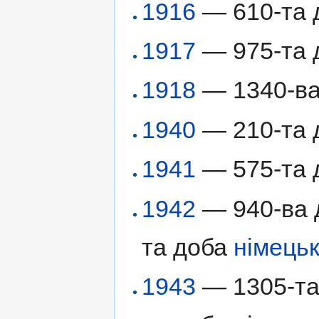
1916
— 610-та д
1917
— 975-та д
1918
— 1340-ва 
1940
— 210-та 
1941
— 575-та д
1942
— 940-ва д
та доба
німецьк
1943
— 1305-та 