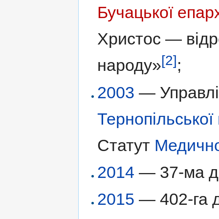
Бучацької епар
Христос — відр
[2]
народу»
;
2003
— Управлін
Тернопільської 
Статут
Медично
2014
— 37-ма до
2015
— 402-га д