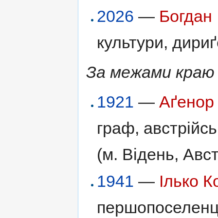
2026
—
Богдан 
культури, дириґ
За межами краю
1921
—
Аґенор
граф, австрійс
(м. Відень, Авст
1941
—
Ілько К
першопоселенці