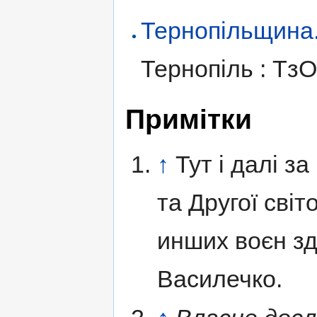
Тернопільщина. І
Тернопіль : Тз
Примітки
↑
Тут і далі з
та Другої світ
инших воєн з
Василечко.