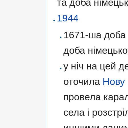
та доба німецьк
1944
1671-ша доба Д
доба німецько
у ніч на цей 
оточила
Нову
провела карал
села і розстрі
иншими даними