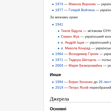
1974
—
Микола Вороняк
— україн
1977
—
Гілярій Войтина
— українс
За межами краю
1941
Текля Бідула
— зв'язкова ОУН 
Семен Жук
— український кооп
о.
Андрій Іщак
— український ре
о.
Микола Конрад
— українськи
1964
—
Володимир Гірняк
— украї
1971
—
Тадеуш Шетцель
— польсь
2004
—
Марія Безкоровайна
— ук
Инше
1994
—
Борис Косенко
до
26 лис
2019
—
Петро Ясній
переобраний
Джерела
Основні