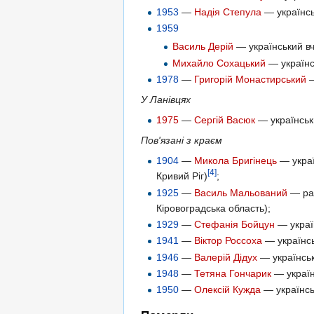
1953
—
Надія Степула
— українськ
1959
Василь Дерій
— український вче
Михайло Сохацький
— українс
1978
—
Григорій Монастирський
—
У Ланівцях
1975
—
Сергій Васюк
— українськи
Пов'язані з краєм
1904
—
Микола Бригінець
— украї
[4]
Кривий Ріг)
;
1925
—
Василь Мальований
— рад
Кіровоградська область);
1929
—
Стефанія Бойцун
— украї
1941
—
Віктор Россоха
— українсь
1946
—
Валерій Дідух
— українськ
1948
—
Тетяна Гончарик
— україн
1950
—
Олексій Кужда
— українсь