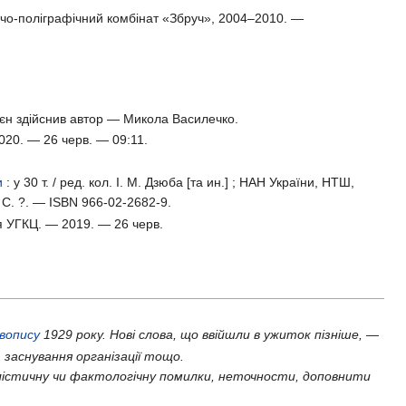
ичо-поліграфічний комбінат «Збруч», 2004–2010. —
 воєн здійснив автор — Микола Василечко.
020. — 26 черв. — 09:11.
и
: у
30 т. /
ред. кол.
І. М. Дзюба
[та ин.] ; НАН України, НТШ,
С. ?
. —
ISBN 966-02-2682-9
.
ія УГКЦ. — 2019. — 26 черв.
авопису
1929 року. Нові слова, що ввійшли в ужиток пізніше, —
 заснування організації тощо.
істичну чи фактологічну помилки, неточности, доповнити