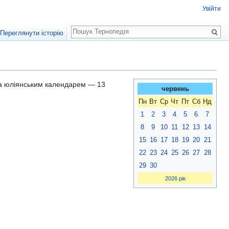
Увійти
Пошук
Переглянути історію
 за юліянським календарем — 13
червень
Пн
Вт
Ср
Чт
Пт
Сб
Нд
1
2
3
4
5
6
7
8
9
10
11
12
13
14
15
16
17
18
19
20
21
22
23
24
25
26
27
28
29
30
2026 рік