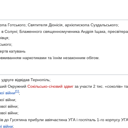
па Готського; Святителя Діонісія, архієпископа Суздальського;
в Солуні; Блаженного священномученика Андрія Іщака, пресвітера
івця;
ського;
ертв катувань
овживанням наркотиками та їхнім незаконним обігом.
І
удруге відвідав Тернопіль;
рший Окружний
Сокільсько-січовий здвиг
за участи 2 тис. «соколів» та
[1]
ої війни
;
ої війни;
вої війни;
вої війни;
ів до Гусятина прибули авіячастина УГА і госпіталь 1-го корпусу УГА
ої війни
;