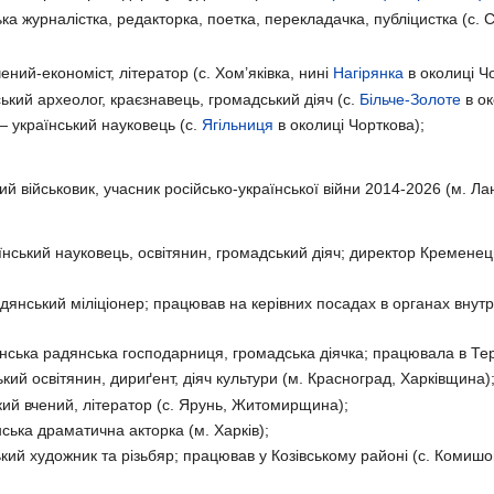
а журналістка, редакторка, поетка, перекладачка, публіцистка (с. С
ний-економіст, літератор (с. Хом’яківка, нині
Нагірянка
в околиці Чо
ький археолог, краєзнавець, громадський діяч (с.
Більче-Золоте
в ок
 український науковець (с.
Ягільниця
в околиці Чорткова);
й військовик, учасник російсько-української війни 2014-2026 (м. Лан
нський науковець, освітянин, громадський діяч; директор Кременецьк
янський міліціонер; працював на керівних посадах в органах внутрі
нська радянська господарниця, громадська діячка; працювала в Те
кий освітянин, дириґент, діяч культури (м. Красноград, Харківщина)
ий вчений, літератор (с. Ярунь, Житомирщина);
ська драматична акторка (м. Харків);
кий художник та різьбяр; працював у Козівському районі (с. Комишо