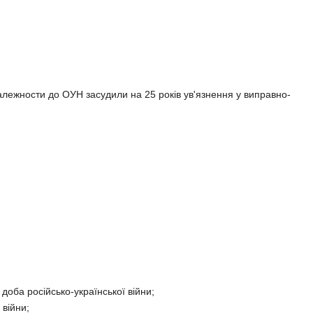
алежности до ОУН засудили на 25 років ув'язнення у виправно-
доба російсько-української війни;
 війни;