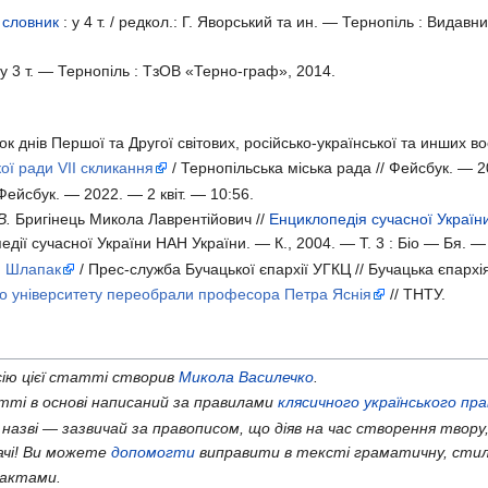
 словник
: у
4 т. /
редкол.: Г. Яворський та ин. — Тернопіль : Видавн
 у
3 т. —
Тернопіль : ТзОВ «Терно-граф», 2014.
нок днів Першої та Другої світових, російсько-української та инших
кої ради VII скликання
/ Тернопільська міська рада // Фейсбук. — 2
Фейсбук. — 2022. — 2 квіт. — 10:56.
В.
Бригінець Микола Лаврентійович //
Енциклопедія сучасної Україн
дії сучасної України НАН України. — К., 2004. —
Т. 3 :
Біо —
Бя. — 
ан Шлапак
/ Прес-служба Бучацької єпархії УГКЦ // Бучацька єпарх
го університету переобрали професора Петра Яснія
// ТНТУ.
ію цієї статті створив
Микола Василечко
.
ті в основі написаний за правилами
клясичного українського пр
 назві — зазвичай за правописом, що діяв на час створення твору,
ачі! Ви можете
допомогти
виправити в тексті граматичну, стил
актами.