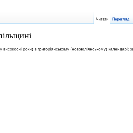
Читати
Перегляд
пільщині
у високосні роки) в григоріянському (новоюліянському) календарі;