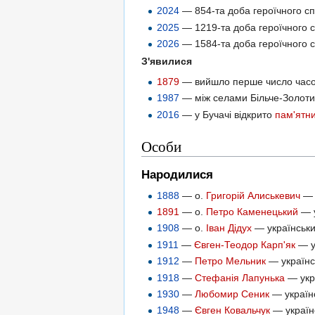
2024
— 854-та доба героїчного сп
2025
— 1219-та доба героїчного с
2026
— 1584-та доба героїчного с
З'явилися
1879
— вийшло перше число час
1987
— між селами Більче-Золоти
2016
— у Бучачі відкрито
пам'ятни
Особи
Народилися
1888
— о.
Григорій Алиськевич
— 
1891
— о.
Петро Каменецький
— у
1908
— о.
Іван Дідух
— українськи
1911
—
Євген-Теодор Карп'як
— ук
1912
—
Петро Мельник
— українсь
1918
—
Стефанія Лапунька
— укра
1930
—
Любомир Сеник
— українс
1948
—
Євген Ковальчук
— українс