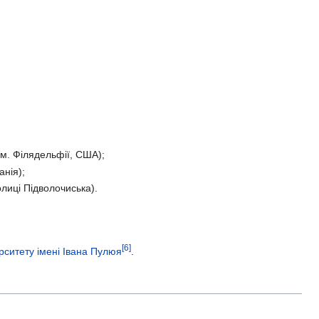
 м. Філядельфії, США);
анія);
лиці Підволочиська).
[6]
рситету імені Івана Пулюя
.