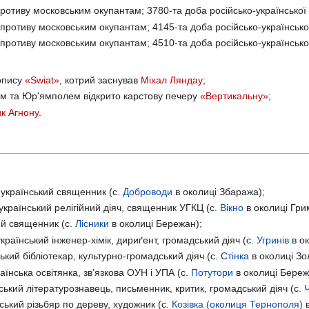
ротиву московським окупантам; 3780-та доба російсько-української 
противу московським окупантам; 4145-та доба російсько-української
противу московським окупантам; 4510-та доба російсько-української
опису
«Swiat»
, котрий заснував
Міхал Ляндау
;
м та Юр'ямполем відкрито карстову печеру
«Вертикальну»
;
к Агнону
.
український священник (с.
Доброводи
в околиці Збаража);
країнський релігійний діяч, священник УГКЦ (с.
Вікно
в околиці Гри
й священник (с.
Лісники
в околиці Бережан);
раїнський інженер-хімік, дириґент, громадський діяч (с.
Угринів
в ок
кий бібліотекар, культурно-громадський діяч (с.
Стінка
в околиці Зо
їнська освітянка, зв’язкова ОУН і УПА (с.
Потутори
в околиці Береж
ький літературознавець, письменник, критик, громадський діяч (с.
ький різьбяр по дереву, художник (с.
Козівка (околиця Тернополя)
в