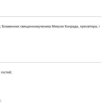
; Блаженних священномученика Миколи Конрада, пресвітера, і
 гостей;
;