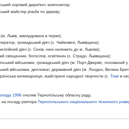
ський хоровий дириґент, композитор;
ький майстер різьби по дереву;
(м. Львів, замордована в тюрмі);
ератор, громадський діяч (с. Чайковичі, Львівщина);
лігійний діяч (с. Сихів, нині належить до м. Львова);
й священник, богослов, освітянин (с. Страдч, Львівщина);
нський військовик, громадський діяч (м. Порт-Джервіс, похований у
кий військовик, дипломат, державний діяч (м. Лондон, Велика Брит
раїнська килимарниця, майстриня народної творчости (с.
Токи
в око
топада
1996
очолив Тернопільську обласну раду;
 на посаду ректора
Тернопільського національного технічного уніве