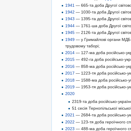
1941
— 665-та доба Другої світово
1942
— 1030-та доба Другої світов
1943
— 1395-та доба Другої світов
1944
— 1761-ша доба Другої світо
1945
— 2126-та доба Другої світов
1949
— у Гримайлові органи МДБ з
трудовому таборі;
2014
— 127-ма доба російсько-укр
2015
— 492-га доба російсько-укра
2016
— 858-ма доба російсько-укр
2017
— 1223-тя доба російсько-укр
2018
— 1588-ма доба російсько-ук
2019
— 1953-тя доба російсько-укр
2020
2319-та доба російсько-українс
51 сесія Тернопільської місько
2021
— 2684-та доба російсько-укр
2022
— 123-тя доба героїчного спр
2023
— 488-ма доба героїчного сп