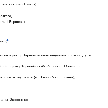
тінка в околиці Бучача);
рткова);
олиці Борщева);
[3]
івці)
;
ого й ректор Тернопільського педагогічного інституту (м.
шніх справ у Тернопільській области (с. Могильне,
рнопільському районі (м. Новий Санч, Польща);
;
ватка, Запоріжжя).