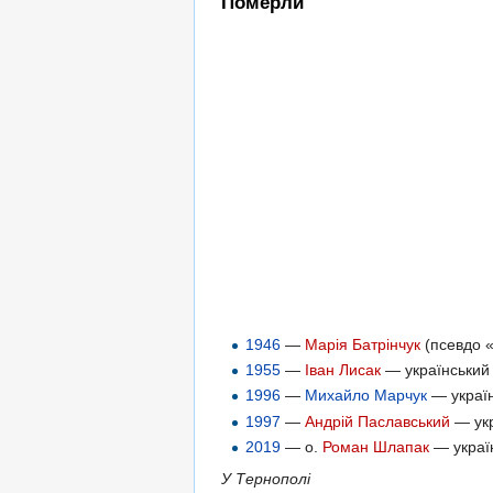
Померли
1946
—
Марія Батрінчук
(псевдо 
1955
—
Іван Лисак
— український 
1996
—
Михайло Марчук
— україн
1997
—
Андрій Паславський
— укр
2019
— о.
Роман Шлапак
— украї
У Тернополі