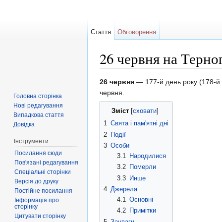
Стаття
Обговорення
26 червня на Терно
Перейти до:
навігація
,
пошук
26 червня
— 177-й день року (178-й 
червня.
Головна сторінка
Нові редагування
Зміст
[
сховати
]
Випадкова стаття
1
Свята і пам'ятні дні
Довідка
2
Події
Інструменти
3
Особи
Посилання сюди
3.1
Народилися
Пов'язані редагування
3.2
Померли
Спеціальні сторінки
3.3
Инше
Версія до друку
4
Джерела
Постійне посилання
4.1
Основні
Інформація про
сторінку
4.2
Примітки
Цитувати сторінку
5
Зауваги