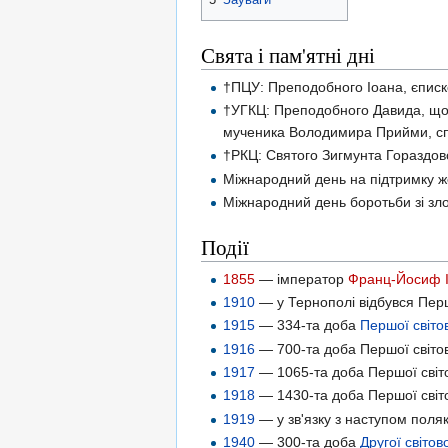
Свята і пам'ятні дні
†ПЦУ: Преподобного Іоана, єписко
†УГКЦ: Преподобного Давида, що 
мученика Володимира Прийми, сп
†РКЦ: Святого Зигмунта Гораздов
Міжнародний день на підтримку ж
Міжнародний день боротьби зі зл
Події
1855
— імператор
Франц-Йосиф 
1910
— у Тернополі відбувся Пе
1915
— 334-та доба
Першої світов
1916
— 700-та доба Першої світов
1917
— 1065-та доба Першої світо
1918
— 1430-та доба Першої світо
1919
— у зв'язку з наступом поляк
1940
— 300-та доба
Другої світов