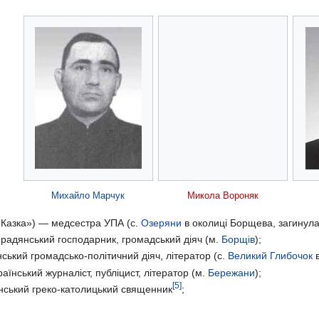
Михайло Марчук
Микола Вороняк
«Казка») — медсестра УПА (с.
Озеряни
в околиці Борщева, загинула
радянський господарник, громадський діяч (м.
Борщів
);
ський громадсько-політичний діяч, літератор (с.
Великий Глибочок
в
аїнський журналіст, публіцист, літератор (м.
Бережани
);
[5]
нський греко-католицький священник
;