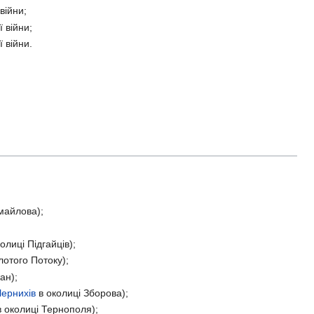
війни;
 війни;
 війни.
майлова);
олиці Підгайців);
лотого Потоку);
ан);
Чернихів
в околиці Зборова);
 околиці Тернополя);