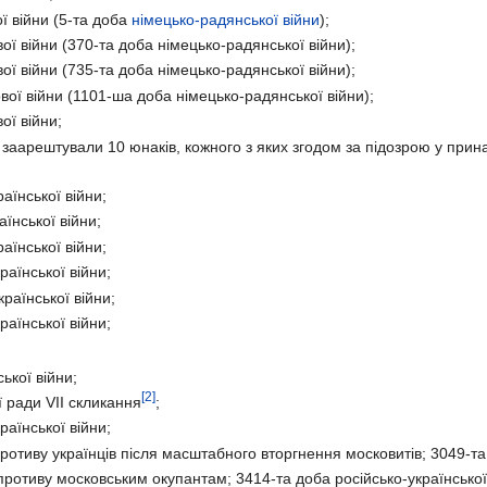
ї війни (5-та доба
німецько-радянської війни
);
ої війни (370-та доба німецько-радянської війни);
ої війни (735-та доба німецько-радянської війни);
вої війни (1101-ша доба німецько-радянської війни);
ої війни;
аарештували 10 юнаків, кожного з яких згодом за підозрою у прин
аїнської війни;
їнської війни;
аїнської війни;
аїнської війни;
раїнської війни;
аїнської війни;
ької війни;
[2]
ї ради VII скликання
;
аїнської війни;
отиву українців після масштабного вторгнення московитів; 3049-та 
ротиву московським окупантам; 3414-та доба російсько-української