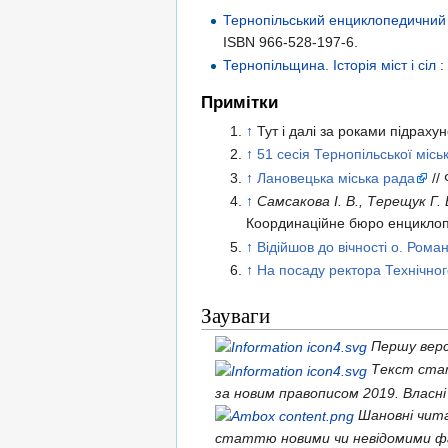
Тернопільський енциклопедичний
ISBN 966-528-197-6
.
Тернопільщина. Історія міст і сіл
:
Примітки
↑
Тут і далі за роками підраху
↑
51 сесія Тернопільської місь
↑
Лановецька міська рада
// 
↑
Самсакова І. В., Терещук Г. 
Координаційне бюро енциклопе
↑
Відійшов до вічності о. Ром
↑
На посаду ректора Технічно
Зауваги
Першу верс
Текст стат
за новим правописом 2019. Власні
Шановні чит
статтю новими чи невідомими ф