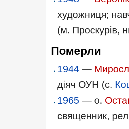
художниця; нав
(м. Проскурів, 
Померли
1944
—
Миросл
діяч ОУН (с.
Ко
1965
— о.
Оста
священник, релі