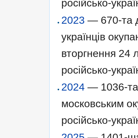
російсько-украї
2023
— 670-та д
українців окуп
вторгнення 24 
російсько-украї
2024
— 1036-та 
московським ок
російсько-украї
2025
— 1401-ша