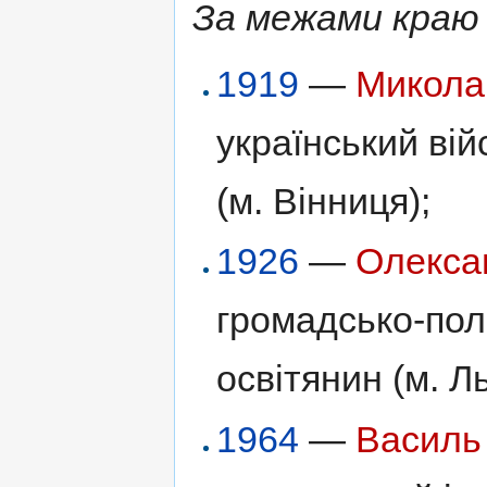
За межами краю 
1919
—
Микола
український вій
(м. Вінниця);
1926
—
Олекса
громадсько-полі
освітянин (м. Ль
1964
—
Василь