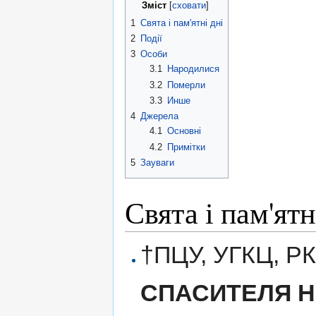
Зміст
[
сховати
]
1
Свята і пам'ятні дні
2
Події
3
Особи
3.1
Народилися
3.2
Померли
3.3
Инше
4
Джерела
4.1
Основні
4.2
Примітки
5
Зауваги
Свята і пам'ятн
†ПЦУ, УГКЦ, Р
СПАСИТЕЛЯ Н