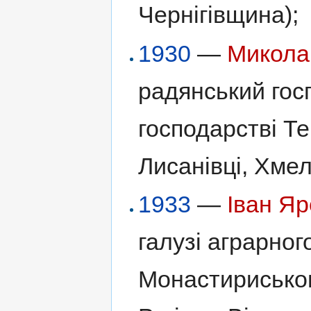
Чернігівщина);
1930
—
Микола
радянський гос
господарстві Те
Лисанівці, Хме
1933
—
Іван Я
галузі аграрног
Монастириськом