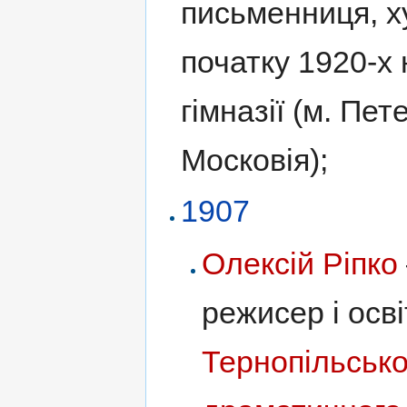
письменниця, х
початку 1920-х
гімназії (м. Пе
Московія);
1907
Олексій Ріпко
режисер і осв
Тернопільсько