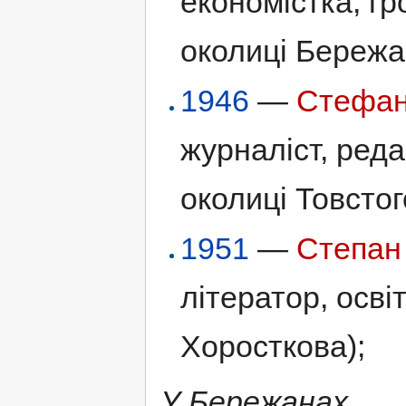
економістка, гр
околиці Бережа
1946
—
Стефан
журналіст, реда
околиці Товстог
1951
—
Степан
літератор, осві
Хоросткова);
У Бережанах