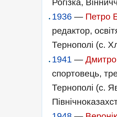
Рогізка, Віннич
1936
—
Петро 
редактор, освіт
Тернополі (с. Х
1941
—
Дмитро
спортовець, тр
Тернополі (с. Я
Північноказахст
1948
—
Вероні