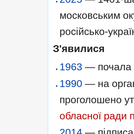
московським ок
російсько-украї
З'явилися
1963
— почала 
1990
— на орга
проголошено у
обласної ради 
2014
— підписа