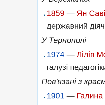
1859
—
Ян Сав
державний діяч
У Тернополі
1974
—
Лілія М
галузі педагогік
Пов'язані з крає
1901
—
Галина