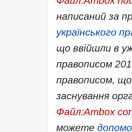
Файл:Ambox not
написаний за 
українського п
що ввійшли в у
правописом 2019
правописом, що
заснування орга
Файл:Ambox con
можете
допом