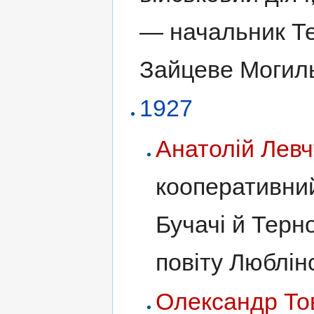
— начальник Тер
Зайцеве Могильо
1927
Анатолій Левч
кооперативний
Бучачі й Терн
повіту Люблін
Олександр То