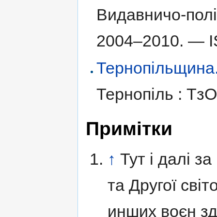
Видавничо-полі
2004–2010. —
Тернопільщина. І
Тернопіль : Тз
Примітки
↑
Тут і далі з
та Другої світ
инших воєн з