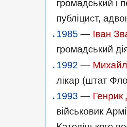
громадський і п
публіцист, адво
1985
—
Іван Зв
громадський дія
1992
—
Михайл
лікар (штат Фл
1993
—
Генрик 
військовик Армі
Катовіцького в