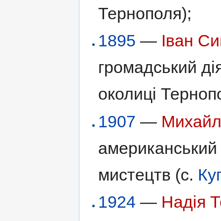
Тернополя);
1895
—
Іван С
громадський дія
околиці Терноп
1907
—
Михайл
американський 
мистецтв (с.
Ку
1924
—
Надія 