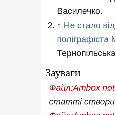
Василечко.
↑
Не стало ві
поліграфіста 
Тернопільська
Зауваги
Файл:Ambox not
статті створ