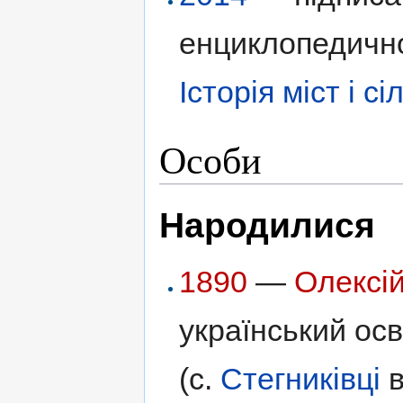
енциклопедичн
Історія міст і сі
Особи
Народилися
1890
—
Олексі
український осв
(с.
Стегниківці
в