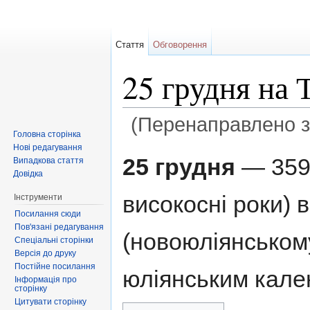
Стаття
Обговорення
25 грудня на 
(Перенаправлено 
Головна сторінка
Перейти до:
навігація
,
пошук
Нові редагування
25 грудня
— 359-
Випадкова стаття
Довідка
високосні роки) 
Інструменти
Посилання сюди
Пов'язані редагування
(новоюліянському
Спеціальні сторінки
Версія до друку
Постійне посилання
юліянським кале
Інформація про
сторінку
Цитувати сторінку