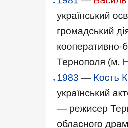
1981
—
Василь
український осв
громадський ді
кооперативно-б
Тернополя (м. 
1983
—
Кость 
український акт
— режисер Терн
обласного драма