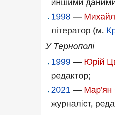
иншими даними
1998
—
Михайл
літератор (м.
К
У Тернополі
1999
—
Юрій Ц
редактор;
2021
—
Мар'ян
журналіст, ред