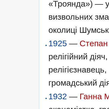
«Троянда») — у
визвольних зма
околиці Шумськ
1925
—
Степан
релігійний діяч
релігієзнавець,
громадський дія
1932
—
Ганна 