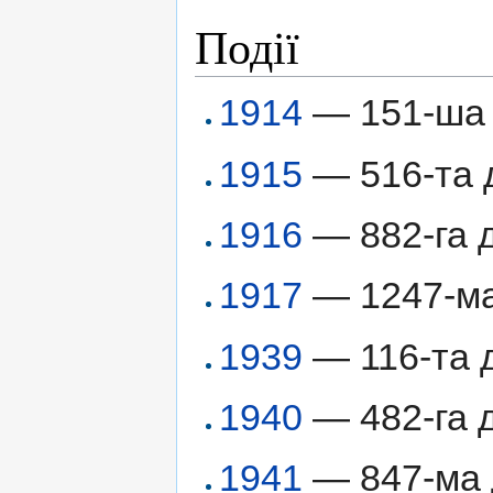
Події
1914
— 151-ша
1915
— 516-та д
1916
— 882-га д
1917
— 1247-ма 
1939
— 116-та 
1940
— 482-га д
1941
— 847-ма д