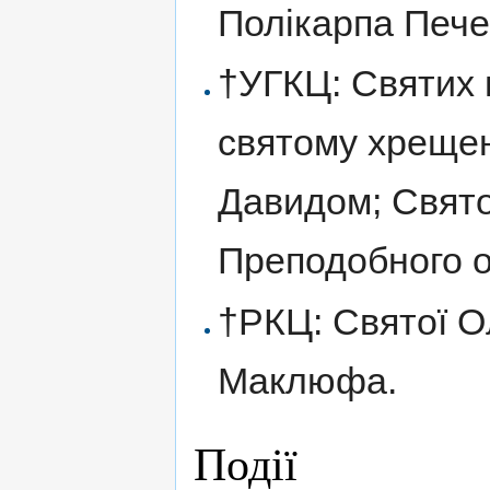
Полікарпа Пече
†УГКЦ: Святих м
святому хрещен
Давидом; Свято
Преподобного 
†РКЦ: Святої О
Маклюфа.
Події