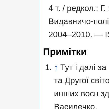
4 т. /
редкол.: Г.
Видавничо-полі
2004–2010. —
Примітки
↑
Тут і далі з
та Другої світ
инших воєн з
Василечко.