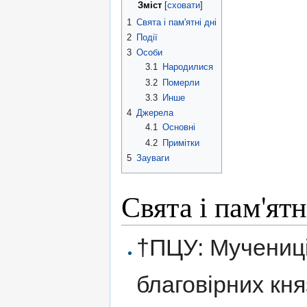
Зміст
[
сховати
]
1
Свята і пам'ятні дні
2
Події
3
Особи
3.1
Народилися
3.2
Померли
3.3
Инше
4
Джерела
4.1
Основні
4.2
Примітки
5
Зауваги
Свята і пам'ятн
†ПЦУ: Мучениці
благовірних кня