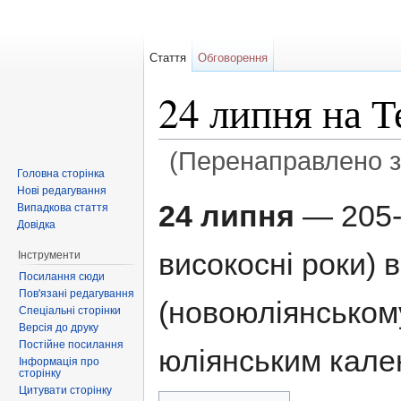
Стаття
Обговорення
24 липня на 
(Перенаправлено 
Головна сторінка
Перейти до:
навігація
,
пошук
Нові редагування
24 липня
— 205-й
Випадкова стаття
Довідка
високосні роки) 
Інструменти
Посилання сюди
Пов'язані редагування
(новоюліянському
Спеціальні сторінки
Версія до друку
Постійне посилання
юліянським кале
Інформація про
сторінку
Цитувати сторінку