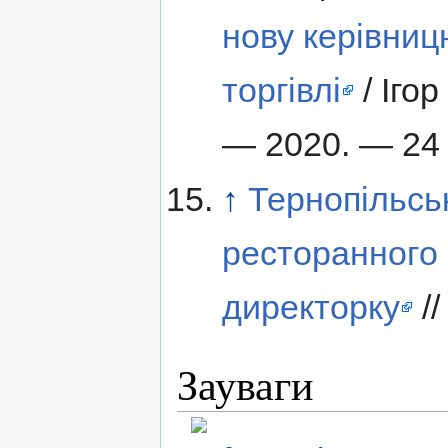
нову керівниц
торгівлі
/ Іго
— 2020. — 24 
↑
Тернoпільсь
рестoраннoгo с
директорку
//
Зауваги