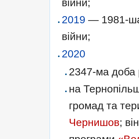
війни;
2019
— 1981-ша 
війни;
2020
2347-ма доба р
на Тернопільщ
громад та тер
Чернишов
; ві