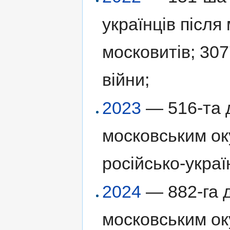
українців післ
московитів; 307
війни;
2023
— 516-та д
московським ок
російсько-украї
2024
— 882-га д
московським ок