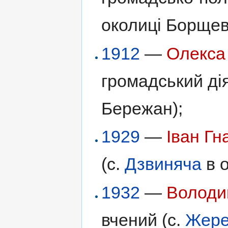
околиці Борщев
1912
—
Олекса
громадський дія
Бережан);
1929
—
Іван Гн
(с.
Дзвиняча
в о
1932
—
Володи
вчений (с.
Жере