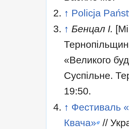
↑
Policja Pańs
↑
Бенцал І.
[Мі
Тернопільщині
«Великого буді
Суспільне. Те
19:50.
↑
Фестиваль «
Квача»
// Укр