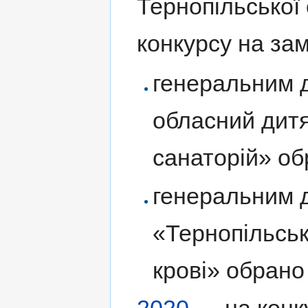
Тернопільської
конкурсу на за
генеральним 
обласний дитя
санаторій» о
генеральним 
«Тернопільсь
крові» обран