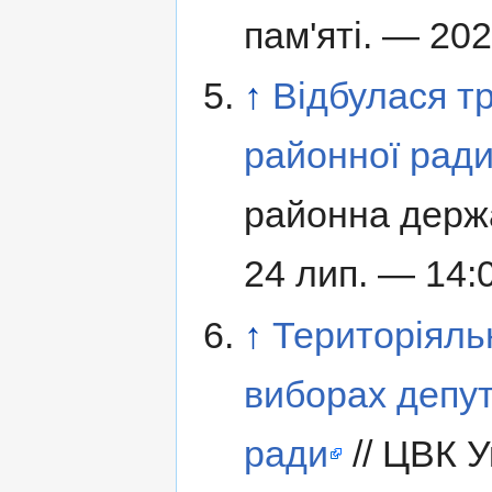
пам'яті. — 202
↑
Відбулася т
районної ради
районна держа
24 лип. — 14:
↑
Територіяль
виборах депут
ради
// ЦВК У