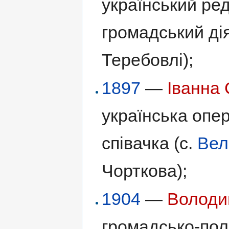
український ред
громадський дія
Теребовлі);
1897
—
Іванна
українська опе
співачка (с.
Вел
Чорткова);
1904
—
Володи
громадсько-полі