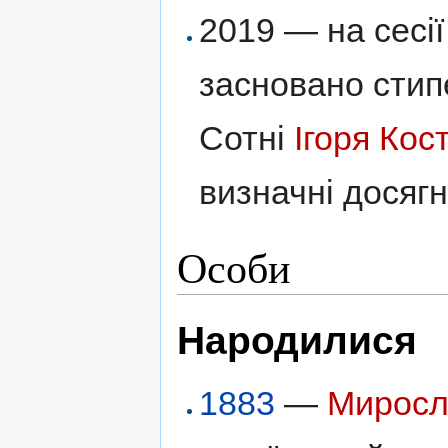
2019 — на сесі
засновано стип
Сотні
Ігоря Кос
визначні досягн
Особи
Народилися
1883
—
Миросл