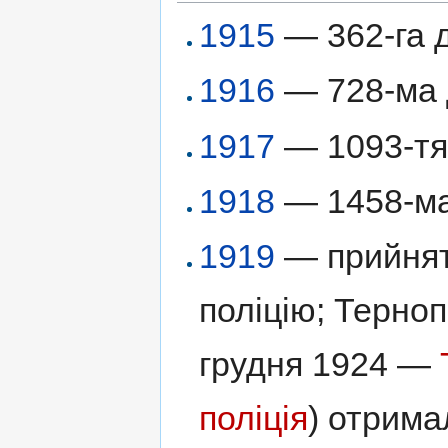
1915
— 362-га 
1916
— 728-ма д
1917
— 1093-тя 
1918
— 1458-ма 
1919
— прийнят
поліцію; Терноп
грудня 1924 —
поліція
) отрима