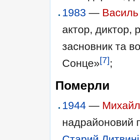
1983
—
Василь
актор, диктор,
засновник та в
[7]
Сонце»
;
Померли
1944
—
Михайл
надрайоновий п
Старий Литвині