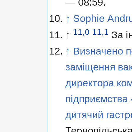
— 08:59.
↑
Sophie Andr
11,0
11,1
↑
За і
↑
Визначено п
заміщення вак
директора ко
підприємства
дитячий гастр
Тернопільська