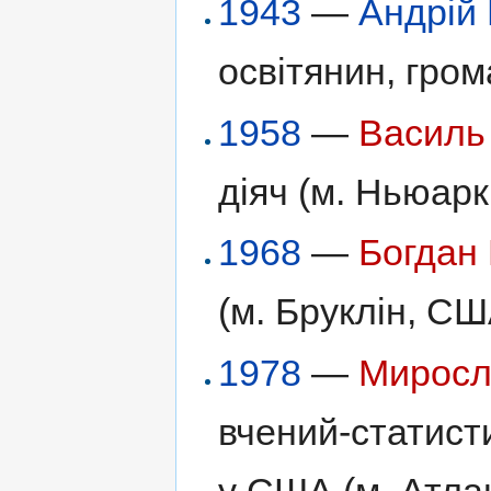
1943
—
Андрій
освітянин, гром
1958
—
Василь 
діяч (м. Ньюар
1968
—
Богдан
(м. Бруклін, СШ
1978
—
Миросл
вчений-статисти
у США (м. Атла