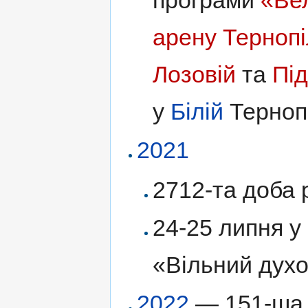
програми
«Ве
арену Терноп
Лозовій
та
Пі
у
Білій
Терноп
2021
2712-та доба р
24-25 липня 
«Вільний духо
2022
— 151-ша 