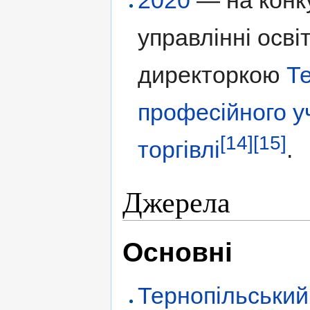
2020
— на конку
управлінні осві
директоркою
Т
професійного у
[14]
[15]
торгівлі
.
Джерела
Основні
Тернопільський