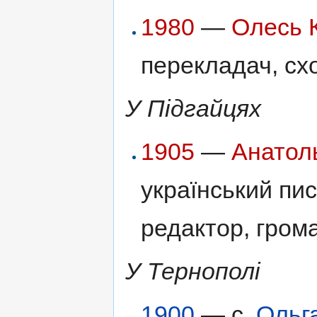
1980
—
Олесь 
перекладач, сх
У Підгайцях
1905
—
Анатол
український пис
редактор, грома
У Тернополі
1900
— с.
Ольг