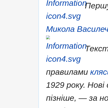
Першу
Микола Василе
Текст
правилами
кляс
1929 року. Нові
пізніше, — за н