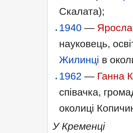
Скалата);
1940
—
Яросла
науковець, осві
Жилинці
в окол
1962
—
Ганна 
співачка, грома
околиці Копичи
У Кременці