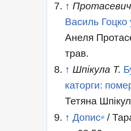
↑
Протасевич
Василь Гоцко у
Анеля Протасе
трав.
↑
Шпікула Т.
Б
каторги: поме
Тетяна Шпікул
↑
Допис
/ Тар