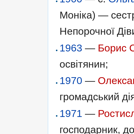
Моніка) — сес
Непорочної Діви
1963
—
Борис 
освітянин;
1970
—
Олекса
громадський ді
1971
—
Ростис
господарник, д