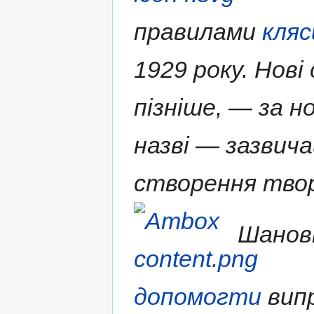
правилами
кляс
1929 року. Нові
пізніше, — за н
назві — зазвича
створення твор
Шановн
допомогти
випр