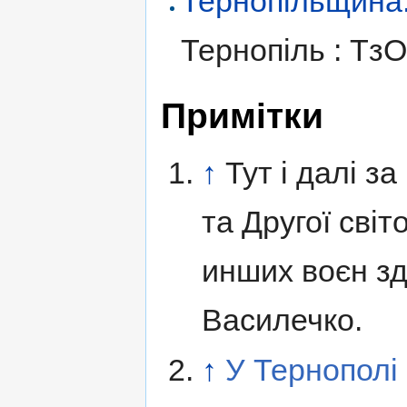
Тернопільщина. І
Тернопіль : Тз
Примітки
↑
Тут і далі з
та Другої світ
инших воєн з
Василечко.
↑
У Тернополі