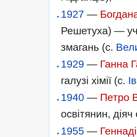
1927
—
Богдан
Решетуха) — уч
змагань (с.
Вели
1929
—
Ганна 
галузі хімії (с.
І
1940
—
Петро 
освітянин, діяч
1955
—
Геннаді