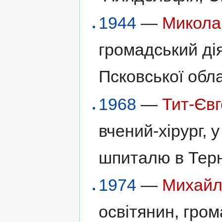
1944
—
Микола
громадський ді
Псковської обла
1968
—
Тит-Єв
вчений-хірург, 
шпиталю в Терн
1974
—
Михайл
освітянин, гром