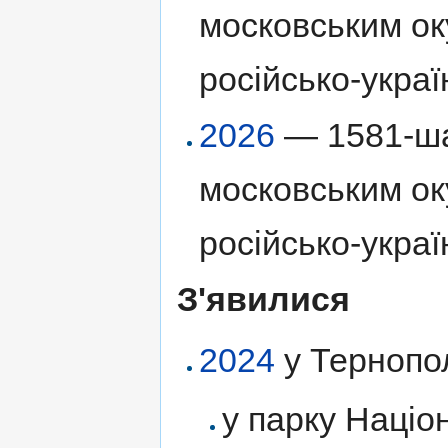
московським ок
російсько-украї
2026
— 1581-ша
московським ок
російсько-украї
З'явилися
2024
у Тернопо
у парку Націо