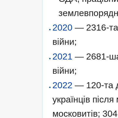
землевпорядн
2020
— 2316-та 
війни;
2021
— 2681-ша 
війни;
2022
— 120-та д
українців післ
московитів; 304