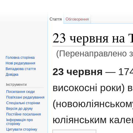
Стаття
Обговорення
23 червня на
(Перенаправлено 
Головна сторінка
Перейти до:
навігація
,
пошук
Нові редагування
23 червня
— 174-
Випадкова стаття
Довідка
високосні роки) 
Інструменти
Посилання сюди
Пов'язані редагування
(новоюліянському
Спеціальні сторінки
Версія до друку
Постійне посилання
юліянським кале
Інформація про
сторінку
Цитувати сторінку