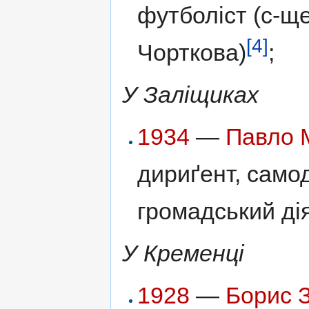
футболіст (с-щ
[4]
Чорткова)
;
У Заліщиках
1934
—
Павло 
дириґент, само
громадський ді
У Кременці
1928
—
Борис 