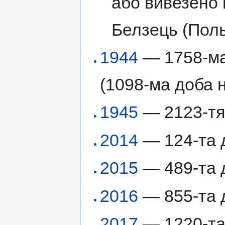
або вивезено 
Белзець (Пол
1944
— 1758-ма 
(1098-ма доба н
1945
— 2123-тя 
2014
— 124-та д
2015
— 489-та д
2016
— 855-та д
2017
— 1220-та 