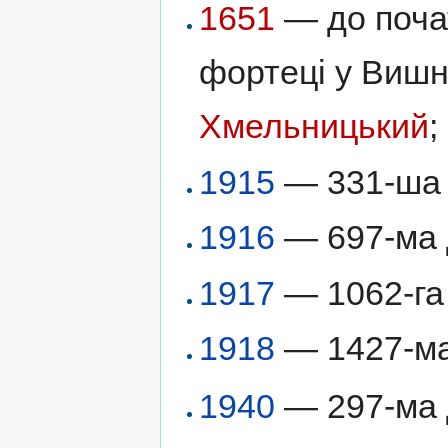
1651
— до почат
фортеці у Вишн
Хмельницький
;
1915
— 331-ша
1916
— 697-ма д
1917
— 1062-га 
1918
— 1427-ма 
1940
— 297-ма