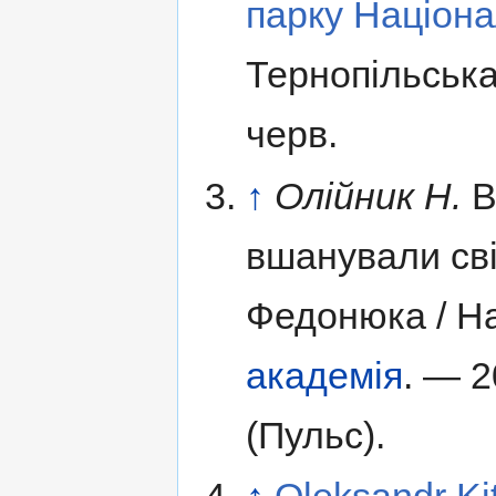
парку Націон
Тернопільська
черв.
↑
Олійник Н.
В
вшанували сві
Федонюка / На
академія
. — 2
(Пульс).