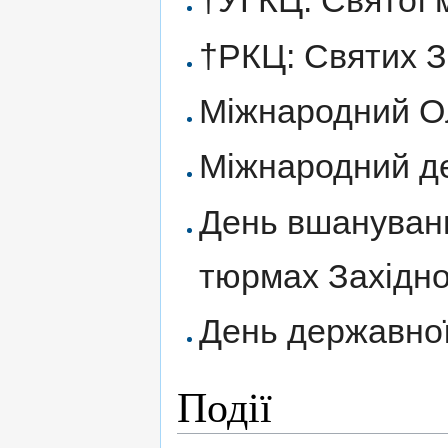
†УГКЦ: Святої 
†РКЦ: Святих З
Міжнародний Ол
Міжнародний де
День вшанування
тюрмах Західно
День державної
Події