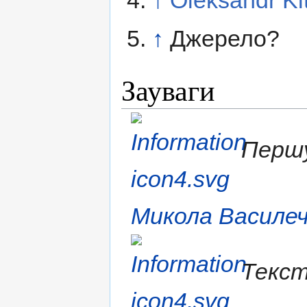
↑
Oleksandr Ki
↑
Джерело?
Зауваги
Першу
Микола Василе
Текст