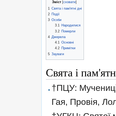
Зміст
[
сховати
]
1
Свята і пам'ятні дні
2
Події
3
Особи
3.1
Народилися
3.2
Померли
4
Джерела
4.1
Основні
4.2
Примітки
5
Зауваги
Свята і пам'ятн
†ПЦУ: Мучениці
Гая, Провія, Ло