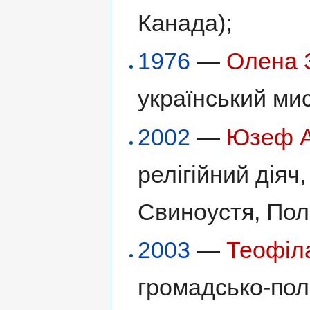
Канада);
1976
—
Олена 
український мис
2002
—
Юзеф А
релігійний діяч,
Свиноустя, Пол
2003
—
Теофіл
громадсько-полі