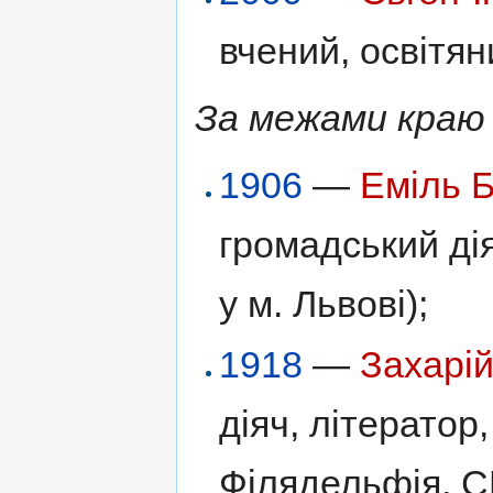
вчений, освітян
За межами краю
1906
—
Еміль Б
громадський дія
у м. Львові);
1918
—
Захарі
діяч, літератор,
Філядельфія, С