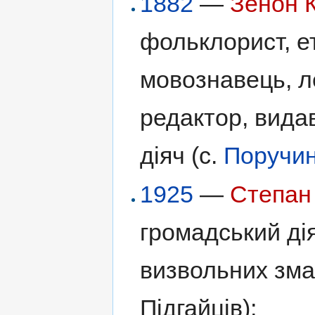
1882
—
Зенон 
фольклорист, е
мовознавець, ле
редактор, вида
діяч (с.
Поручи
1925
—
Степан
громадський ді
визвольних зма
Підгайців);