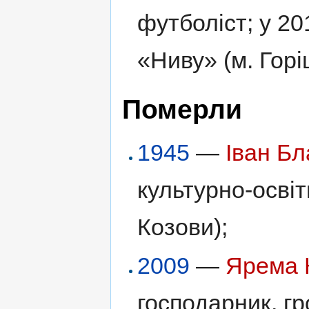
футболіст; у 20
«Ниву» (м. Гор
Померли
1945
—
Іван Б
культурно-освітн
Козови);
2009
—
Ярема 
господарник, гр