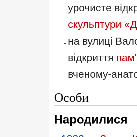
урочисте відк
скульптури «
на вулиці Вал
відкриття
пам'
вченому-анат
Особи
Народилися