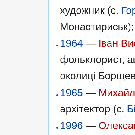
художник (с.
Го
Монастириськ);
1964
—
Іван Ви
фольклорист, ав
околиці Борщев
1965
—
Михайл
архітектор (с.
Б
1996
—
Олекса