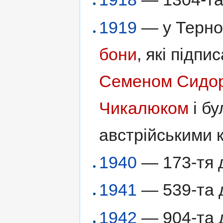
1919
— у Терноп
бони
, які підп
Семеном Сидо
Чикалюком
і бу
австрійськими 
1940
— 173-тя 
1941
— 539-та д
1942
— 904-та д