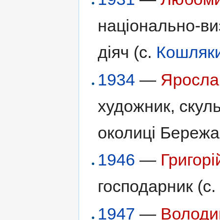
національно-ви
діяч (с.
Кошляк
1934
—
Яросла
художник, скуль
околиці Бережа
1946
—
Григор
господарник (с
1947
—
Володи