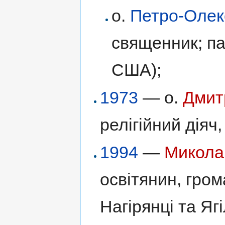
о.
Петро-Олек
священник; п
США);
1973
— о.
Дмит
релігійний діяч,
1994
—
Микола
освітянин, гром
Нагірянці та Яг