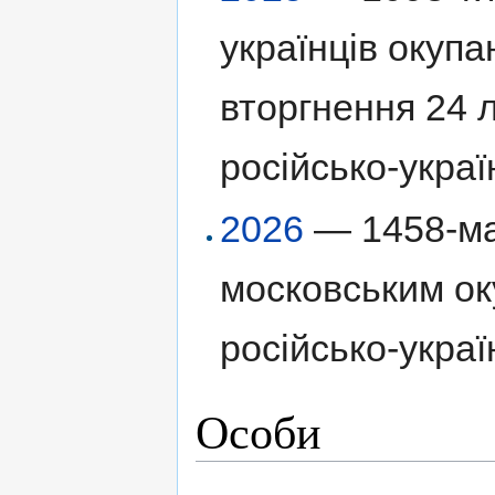
українців окуп
вторгнення 24 
російсько-украї
2026
— 1458-ма
московським ок
російсько-украї
Особи