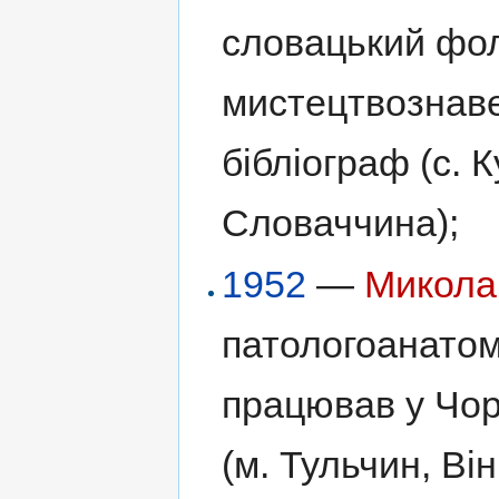
словацький фол
мистецтвознаве
бібліограф (с. К
Словаччина);
1952
—
Микола
патологоанатом
працював у Чор
(м. Тульчин, Ві