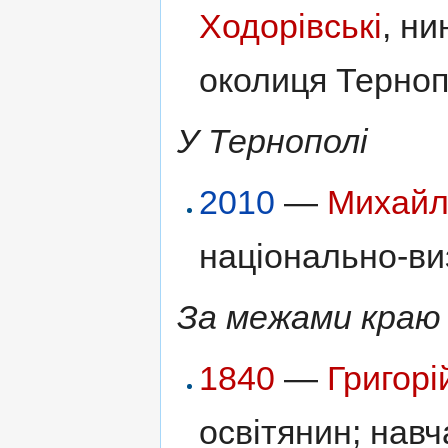
Ходорівські
, н
околиця Терноп
У Тернополі
2010
—
Михайл
національно-ви
За межами краю
1840
—
Григорі
освітянин; навч