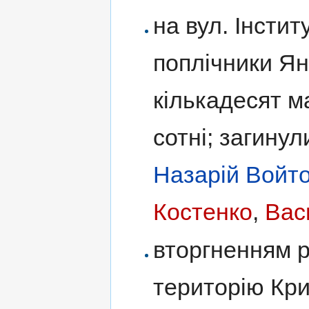
на вул. Інстит
поплічники Ян
кількадесят м
сотні; загинул
Назарій Войт
Костенко
,
Вас
вторгненням р
територію Кри