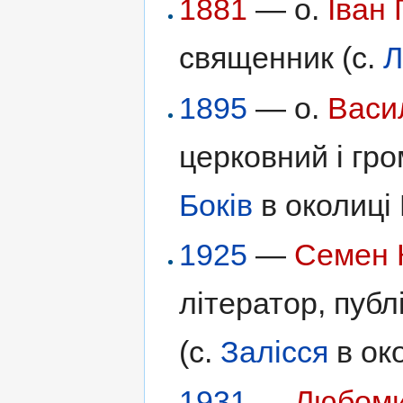
1881
— о.
Іван 
священник (с.
Л
1895
— о.
Васи
церковний і гро
Боків
в околиці 
1925
—
Семен 
літератор, публ
(с.
Залісся
в ок
1931
—
Любоми