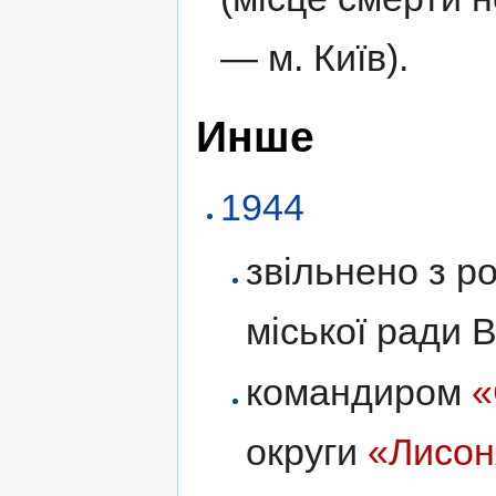
— м. Київ).
Инше
1944
звільнено з р
міської ради 
командиром
«
округи
«Лисон