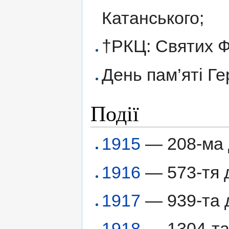
Катанського;
†РКЦ: Святих Ф
День пам’яті Ге
Події
1915
— 208-ма
1916
— 573-тя д
1917
— 939-та д
1918
— 1304-та 