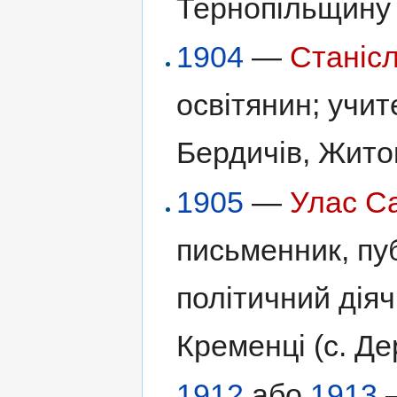
Тернопільщину 
1904
—
Станіс
освітянин; учит
Бердичів, Жит
1905
—
Улас С
письменник, пуб
політичний діяч
Кременці (с. Д
1912
або
1913