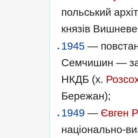
польський архі
князів Вишневе
1945
— повстан
Семчишин — заг
НКДБ (х.
Розсо
Бережан);
1949
—
Євген 
національно-ви