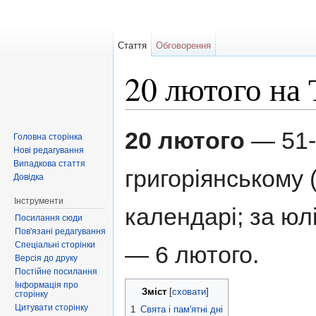
Стаття
Обговорення
20 лютого на
Перейти до:
навігація
,
пошук
20 лютого
— 51-
Головна сторінка
Нові редагування
Випадкова стаття
григоріянському 
Довідка
Інструменти
календарі; за ю
Посилання сюди
Пов'язані редагування
Спеціальні сторінки
— 6 лютого.
Версія до друку
Постійне посилання
Інформація про
Зміст
[
сховати
]
сторінку
Цитувати сторінку
1
Свята і пам'ятні дні