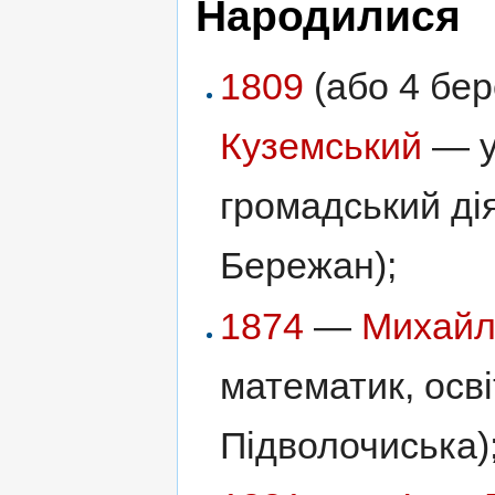
Народилися
1809
(або 4 бере
Куземський
— ук
громадський дія
Бережан);
1874
—
Михайл
математик, осві
Підволочиська)