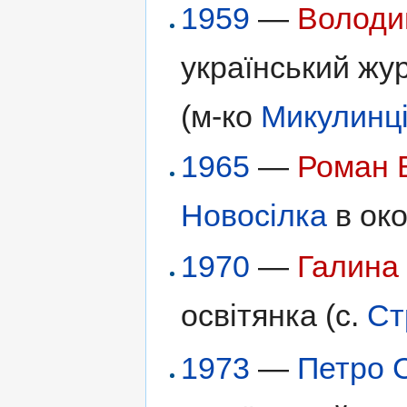
1959
—
Володи
український жу
(м-ко
Микулинц
1965
—
Роман 
Новосілка
в око
1970
—
Галина
освітянка (с.
Ст
1973
—
Петро 