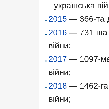
українська вій
2015
— 366-та д
2016
— 731-ша д
війни;
2017
— 1097-ма 
війни;
2018
— 1462-га 
війни;