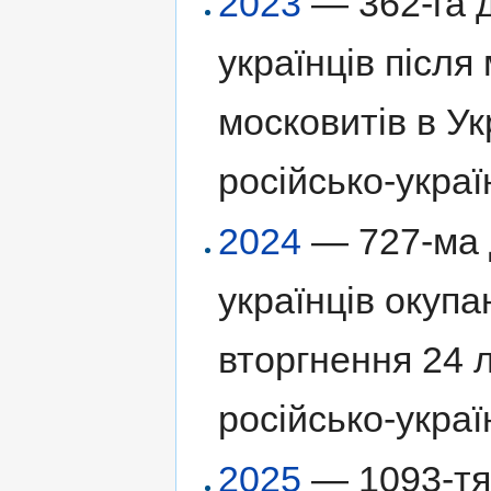
2023
— 362-га д
українців післ
московитів в Ук
російсько-украї
2024
— 727-ма д
українців окуп
вторгнення 24 
російсько-украї
2025
— 1093-тя 