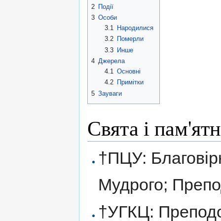
2
Події
3
Особи
3.1
Народилися
3.2
Померли
3.3
Инше
4
Джерела
4.1
Основні
4.2
Примітки
5
Зауваги
Свята і пам'ятн
†ПЦУ: Благовір
Мудрого; Препо
†УГКЦ: Преподо