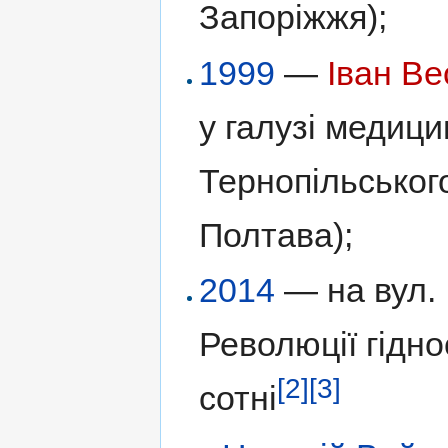
Запоріжжя);
1999
—
Іван В
у галузі медиц
Тернопільського
Полтава);
2014
— на вул. І
Революції гідно
[2]
[3]
сотні