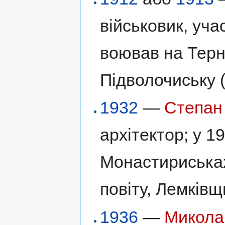
військовик, уча
воював на Терн
Підволочиську (
1932
—
Степан
архітектор; у 1
Монастириськах
повіту, Лемківщ
1936
—
Микола