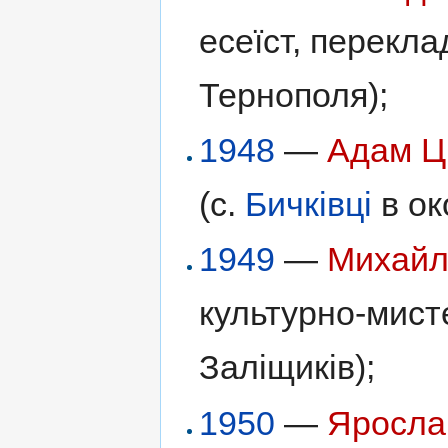
есеїст, перекла
Тернополя);
1948
—
Адам Ц
(с.
Бичківці
в ок
1949
—
Михайл
культурно-мисте
Заліщиків);
1950
—
Яросла