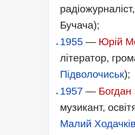
радіожурналіст,
Бучача);
1955
—
Юрій М
літератор, гром
Підволочиськ
);
1957
—
Богдан
музикант, освіт
Малий Ходачкі