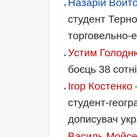
Назарій Войт
студент Терно
торговельно-е
Устим Голодн
боєць 38 сот
Ігор Костенко
студент-геогр
дописувач укра
Василь Мойс