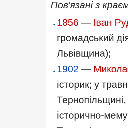
Пов'язані з крає
1856
—
Іван Р
громадський дія
Львівщина);
1902
—
Микола
історик; у трав
Тернопільщині,
історично-мему