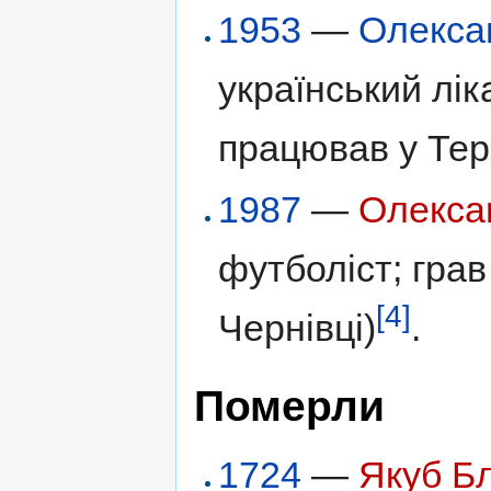
1953
—
Олекса
український лік
працював у Тер
1987
—
Олекса
футболіст; грав
[4]
Чернівці)
.
Померли
1724
—
Якуб Б