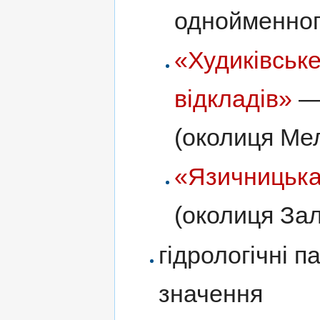
однойменного
«Худиківськ
відкладів»
— 
(околиця Мел
«Язичницьк
(околиця Зал
гідрологічні п
значення