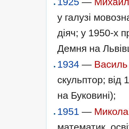
1925
—
Михайл
у галузі мовозн
діяч; у 1950-х 
Демня на Львів
1934
—
Василь
скульптор; від 
на Буковині);
1951
—
Микола
математик, осві