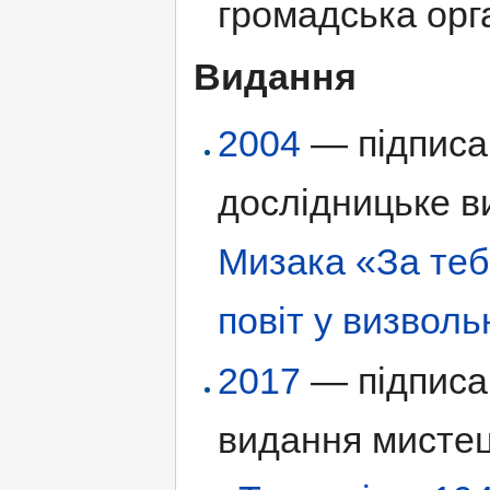
громадська орг
Видання
2004
— підписан
дослідницьке в
Мизака
«За теб
повіт у визвол
2017
— підписан
видання мисте