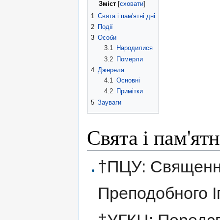
Зміст
[
сховати
]
1
Свята і пам'ятні дні
2
Події
3
Особи
3.1
Народилися
3.2
Померли
4
Джерела
4.1
Основні
4.2
Примітки
5
Зауваги
Свята і пам'ятн
†ПЦУ: Священно
Преподобного І