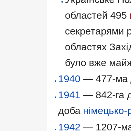
областей 495
секретарями р
областях Захі
було вже майж
1940
— 477-ма д
1941
— 842-га д
доба
німецько-
1942
— 1207-ма 