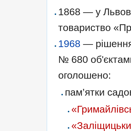
1868 — у Львов
товариство «Пр
1968
— рішенн
№ 680 об'єкта
оголошено:
пам’ятки садо
«Гримайлівс
«Заліщицьки