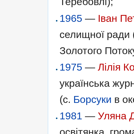
Теребовлі);
1965
—
Іван Пе
селищної ради 
Золотого Поток
1975
—
Лілія К
українська жур
(с.
Борсуки
в ок
1981
—
Уляна 
освітянка, гром