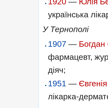
1920
—
Юлія Б
українська ліка
У Тернополі
1907
—
Богдан
фармацевт, жур
діяч;
1951
—
Євгені
лікарка-дермат