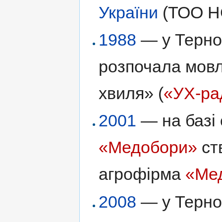
України
(ТОО Н
1988
— у Терноп
розпочала мовл
хвиля» (
«УХ-ра
2001
— на базі 
«Медобори»
ст
агрофірма
«Ме
2008
— у Терно