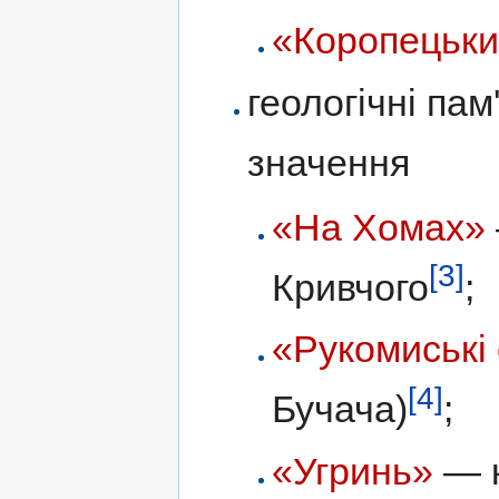
«Коропецьки
геологічні па
значення
«На Хомах»
[3]
Кривчого
;
«Рукомиські 
[4]
Бучача)
;
«Угринь»
— к