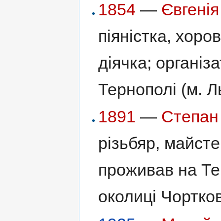
1854
—
Євгенія
піяністка, хоро
діячка; організа
Тернополі (м. Ль
1891
—
Степан
різьбяр, майст
проживав на Те
околиці Чортков