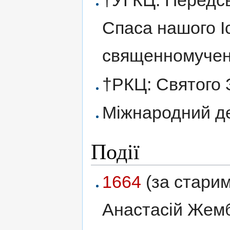
†УГКЦ: Передсв
Спаса нашого І
священномучени
†РКЦ: Святого 
Міжнародний де
Події
1664
(за старим
Анастасій Жемб