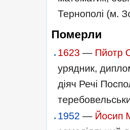
Тернополі (м. З
Померли
1623
—
Пйотр 
урядник, дипло
діяч Речі Поспо
теребовельськи
1952
—
Йосип 