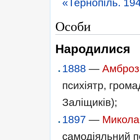
«Тернопіль. 19
Особи
Народилися
1888
—
Амброзі
психіятр, грома
Заліщиків);
1897
—
Микола
самодіяльний п