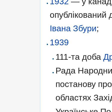
1932
— у канаді
опублікований 
Івана Збури
;
1939
111-та доба
Др
Рада Народни
постанову про
областях Захід
Українське По