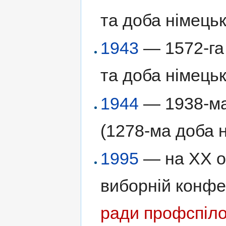
та доба німецьк
1943
— 1572-га 
та доба німецьк
1944
— 1938-ма 
(1278-ма доба н
1995
— на ХХ об
виборній конфе
ради профспіл