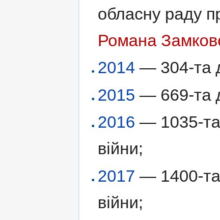
обласну раду п
Романа Замков
2014
— 304-та д
2015
— 669-та д
2016
— 1035-та 
війни;
2017
— 1400-та 
війни;