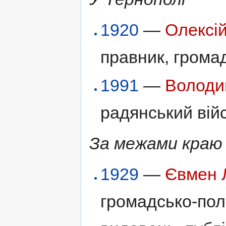
1920
—
Олексі
правник, громад
1991
—
Володи
радянський вій
За межами краю 
1929
—
Євмен 
громадсько-полі