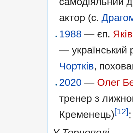
самодіяльний д
актор (с.
Драго
1988
— єп.
Яків
— український р
Чортків
, похова
2020
—
Олег Б
тренер з лижно
[12]
Кременець)
;
У Тернополі