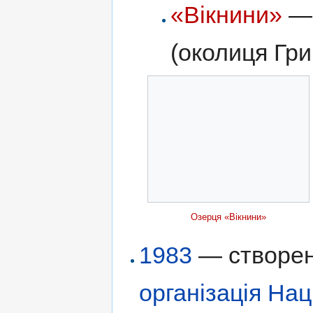
«Вікнини»
— 
(околиця Гр
Озерця «Вікнини»
1983
— створе
організація Нац