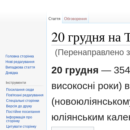
Стаття
Обговорення
20 грудня на 
(Перенаправлено 
Головна сторінка
Перейти до:
навігація
,
пошук
Нові редагування
20 грудня
— 354-
Випадкова стаття
Довідка
високосні роки) 
Інструменти
Посилання сюди
Пов'язані редагування
(новоюліянському
Спеціальні сторінки
Версія до друку
Постійне посилання
юліянським кале
Інформація про
сторінку
Цитувати сторінку