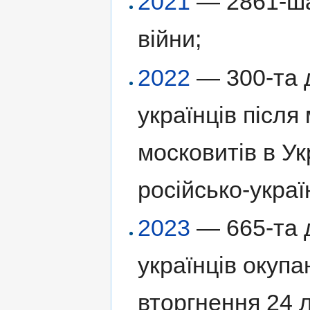
2021
— 2861-ша 
війни;
2022
— 300-та д
українців післ
московитів в Ук
російсько-украї
2023
— 665-та д
українців окуп
вторгнення 24 