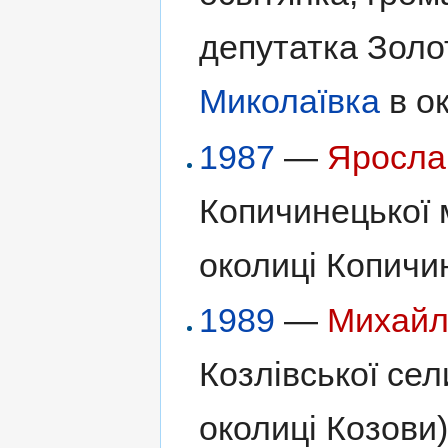
депутатка Золот
Миколаївка
в ок
1987
—
Яросла
Копичинецької м
околиці Копичи
1989
—
Михайл
Козлівської сел
околиці Козови