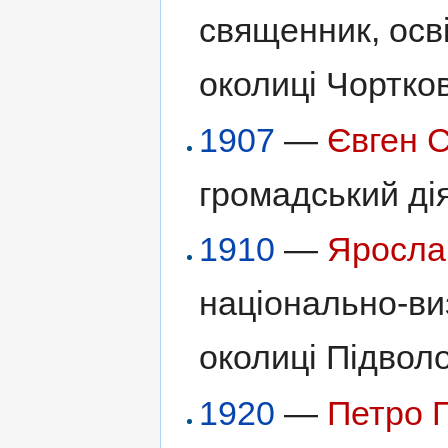
священник, осві
околиці Чортков
1907
—
Євген 
громадський дія
1910
—
Яросла
національно-ви
околиці Підволо
1920
—
Петро 