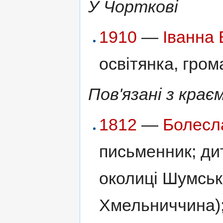
У Чорткові
1910
—
Іванна
освітянка, гром
Пов'язані з крає
1812
—
Болесл
письменник; ди
околиці Шумська
Хмельниччина)