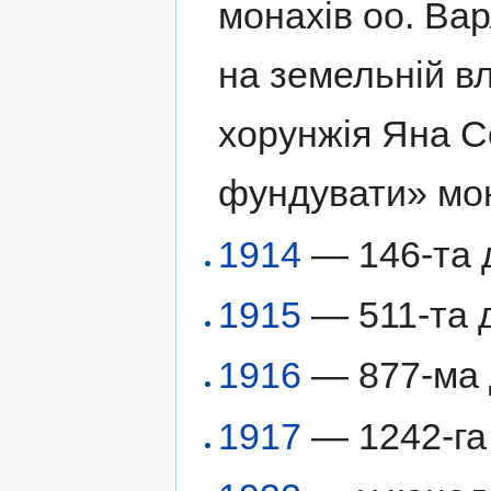
монахів оо. Ва
на земельній в
хорунжія Яна С
фундувати» мо
1914
— 146-та 
1915
— 511-та д
1916
— 877-ма д
1917
— 1242-га 