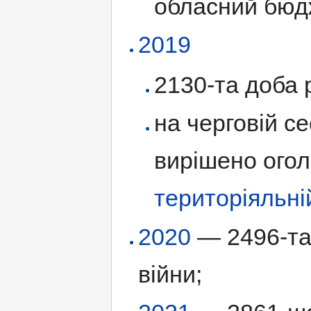
обласний бюд
2019
2130-та доба р
на черговій се
вирішено ого
територіяльні
2020
— 2496-та 
війни;