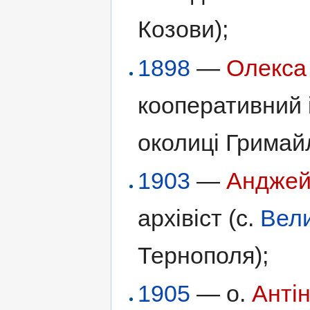
Козови);
1898
—
Олекса
кооперативний і
околиці Гримай
1903
—
Анджей
архівіст (с.
Вели
Тернополя);
1905
— о.
Анті