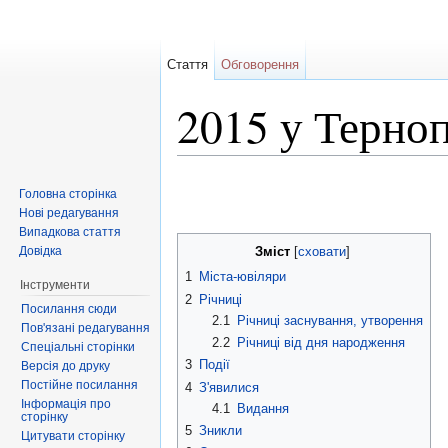
Стаття
Обговорення
2015 у Терноп
Перейти до:
навігація
,
пошук
Головна сторінка
Нові редагування
Випадкова стаття
Довідка
Зміст
[
сховати
]
1
Міста-ювіляри
Інструменти
2
Річниці
Посилання сюди
2.1
Річниці заснування, утворення
Пов'язані редагування
2.2
Річниці від дня народження
Спеціальні сторінки
3
Події
Версія до друку
Постійне посилання
4
З'явилися
Інформація про
4.1
Видання
сторінку
5
Зникли
Цитувати сторінку