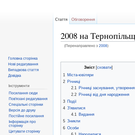
Стаття
Обговорення
2008 на Тернопільщ
(Перенаправлено з
2008
)
Перейти до:
навігація
,
пошук
Головна сторінка
Нові редагування
Зміст
[
сховати
]
Випадкова стаття
1
Міста-ювіляри
Довідка
2
Річниці
Інструменти
2.1
Річниці заснування, утворення
Посилання сюди
2.2
Річниці від дня народження
Пов'язані редагування
3
Події
Спеціальні сторінки
4
З'явилися
Версія до друку
4.1
Видання
Постійне посилання
5
Зникли
Інформація про
сторінку
6
Особи
Цитувати сторінку
6.1
Народилися