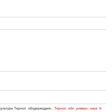
. культури Терноп. облдержадмін.,
Терноп. обл. універс. наук. б-