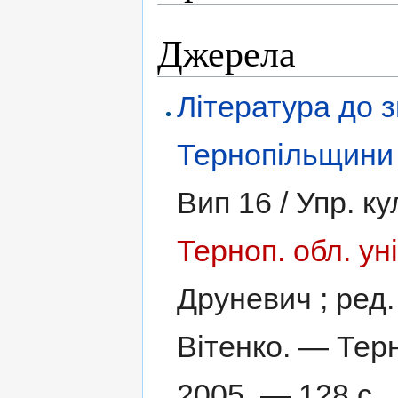
Джерела
Література до з
Тернопільщини
Вип 16 / Упр. к
Терноп. обл. уні
Друневич ; ред. 
Вітенко. — Терн
2005. — 128 с.