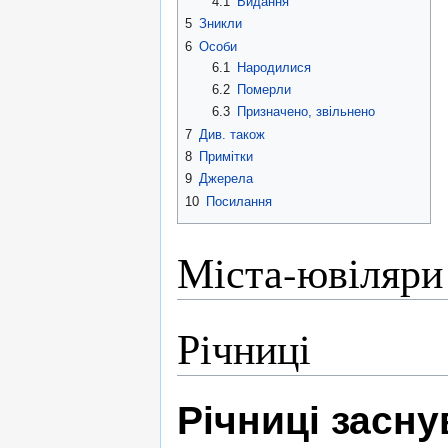
4.1
Видання
5
Зникли
6
Особи
6.1
Народилися
6.2
Померли
6.3
Призначено, звільнено
7
Див. також
8
Примітки
9
Джерела
10
Посилання
Міста-ювіляри
Річниці
Річниці засн