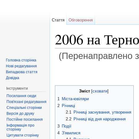
Стаття
Обговорення
2006 на Терн
(Перенаправлено 
Головна сторінка
Перейти до:
навігація
,
пошук
Нові редагування
Випадкова стаття
Довідка
Інструменти
Зміст
[
сховати
]
Посилання сюди
1
Міста-ювіляри
Пов'язані редагування
2
Річниці
Спеціальні сторінки
2.1
Річниці заснування, утворення
Версія до друку
2.2
Річниці від дня народження
Постійне посилання
Інформація про
3
Події
сторінку
4
З'явилися
Цитувати сторінку