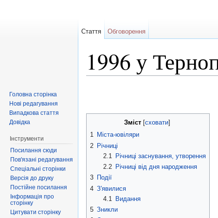
Стаття
Обговорення
1996 у Терноп
Перейти до:
навігація
,
пошук
Головна сторінка
Нові редагування
Випадкова стаття
Довідка
Зміст
[
сховати
]
1
Міста-ювіляри
Інструменти
2
Річниці
Посилання сюди
2.1
Річниці заснування, утворення
Пов'язані редагування
2.2
Річниці від дня народження
Спеціальні сторінки
3
Події
Версія до друку
Постійне посилання
4
З'явилися
Інформація про
4.1
Видання
сторінку
5
Зникли
Цитувати сторінку