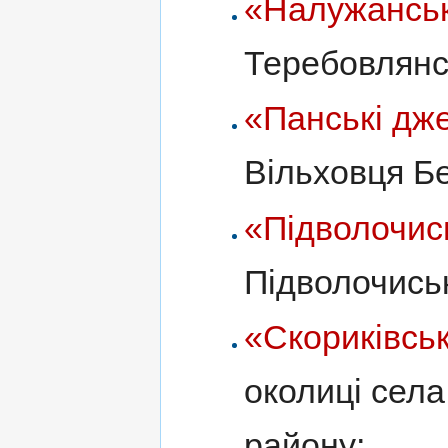
«Налужансь
Теребовлянс
«Панські дж
Вільховця Б
«Підволочис
Підволочись
«Скориківсь
околиці сел
району;