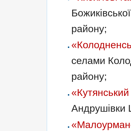
Божиківсько
району;
«Колодненсь
селами Коло
району;
«Кутянський
Андрушівки 
«Малоурманс