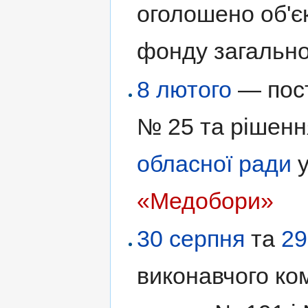
оголошено об'є
фонду загально
8 лютого
— пост
№ 25 та рішен
обласної ради
у
«Медобори»
30 серпня
та
29
виконавчого ком