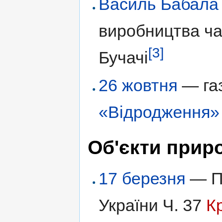
Василь Бабала
виробництва ча
[3]
Бучачі
26 жовтня
— газ
«Відродження»
Об'єкти прир
17 березня
— По
України Ч. 37
К