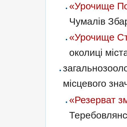
«Урочище П
Чумалів Зба
«Урочище С
околиці міст
загальнозооло
місцевого зна
«Резерват з
Теребовлянс