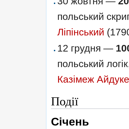
30 жовтня —
2
польський скри
Ліпінський
(179
12 грудня —
10
польський логі
Казімеж Айдук
Події
Січень