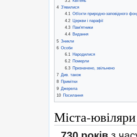
3.2
Квітень
4
З'явилися
4.1
Об'єкти природно-заповідного фо
4.2
Церкви і парафії
4.3
Пам'ятники
4.4
Видання
5
Зникли
6
Особи
6.1
Народилися
6.2
Померли
6.3
Призначено, звільнено
7
Див. також
8
Примітки
9
Джерела
10
Посилання
Міста-ювіляри
730 років
з час