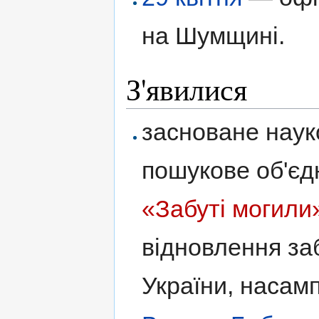
на Шумщині.
З'явилися
засноване наук
пошукове об'єд
«Забуті могили
відновлення за
України, насам