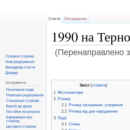
Стаття
Обговорення
1990 на Терн
(Перенаправлено 
Головна сторінка
Перейти до:
навігація
,
пошук
Нові редагування
Випадкова стаття
Довідка
Інструменти
Зміст
[
сховати
]
Посилання сюди
1
Міста-ювіляри
Пов'язані редагування
2
Річниці
Спеціальні сторінки
2.1
Річниці заснування, утворення
Версія до друку
2.2
Річниці від дня народження
Постійне посилання
Інформація про
3
Події
сторінку
3.1
Січень
Цитувати сторінку