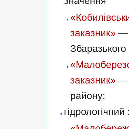
значення
«Кобилівськ
заказник»
— 
Збаразького
«Малоберезо
заказник»
— 
району;
гідрологічний
«Малобереже