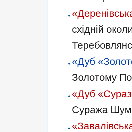
«Деренівськ
східній окол
Теребовлянс
«Дуб «Золот
Золотому По
«Дуб «Сураз
Суража Шумс
«Завалівськ