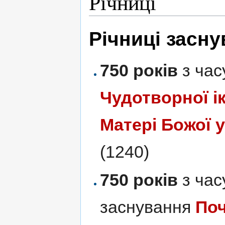
Річниці
Річниці засн
750 років
з час
Чудотворної і
Матері Божої 
(1240)
750 років
з час
заснування
Поч