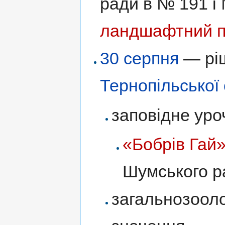
ради в № 191 і
ландшафтний п
30 серпня
— рі
Тернопільської
заповідне ур
«Бобрів Гай
Шумського р
загальнозооло