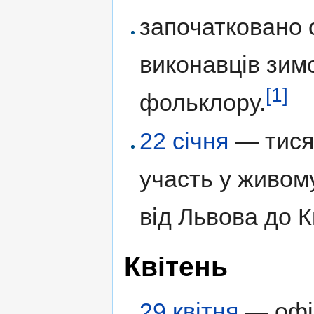
започатковано 
виконавців зим
[1]
фольклору.
22 січня
— тися
участь у живо
від Львова до К
Квітень
29 квітня
— офі