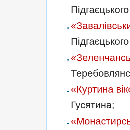
Підгаєцького
«Завалівськ
Підгаєцького
«Зеленчансь
Теребовлянс
«Куртина вік
Гусятина;
«Монастирсь