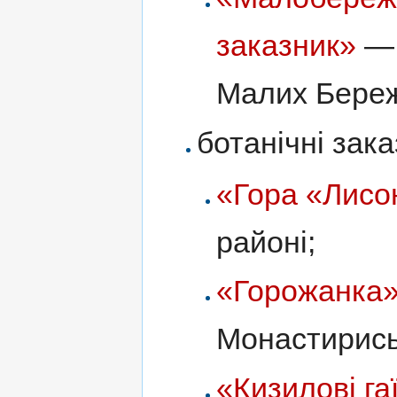
заказник»
— 
Малих Береж
ботанічні зак
«Гора «Лисо
районі;
«Горожанка
Монастирись
«Кизилові га