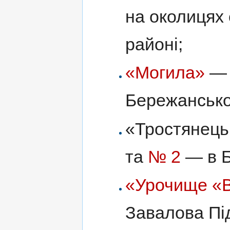
на околицях
районі;
«Могила»
— 
Бережансько
«Тростянець
та
№ 2
— в Б
«Урочище «В
Завалова Під