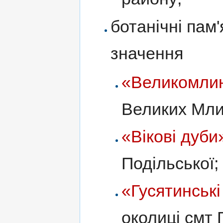
ботанічні пам
значення
«Великомлин
Великих Мли
«Вікові дуби
Подільської;
«Гусятинські
околиці смт 