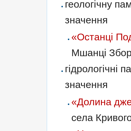
геологічну па
значення
«Останці По
Мшанці Збор
гідрологічні п
значення
«Долина дже
села Кривого