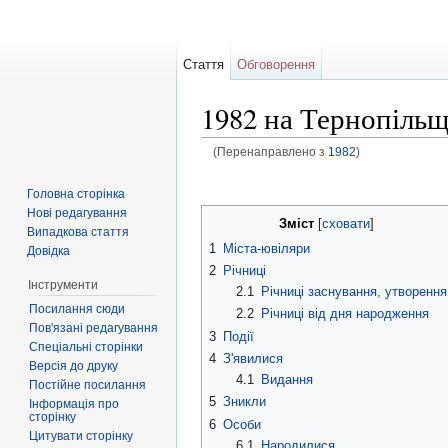
Стаття
Обговорення
1982 на Тернопільщ
(Перенаправлено з
1982
)
Перейти до:
навігація
,
пошук
Головна сторінка
Нові редагування
Зміст
[
сховати
]
Випадкова стаття
1
Міста-ювіляри
Довідка
2
Річниці
Інструменти
2.1
Річниці заснування, утворення
Посилання сюди
2.2
Річниці від дня народження
Пов'язані редагування
3
Події
Спеціальні сторінки
4
З'явилися
Версія до друку
4.1
Видання
Постійне посилання
5
Зникли
Інформація про
сторінку
6
Особи
Цитувати сторінку
6.1
Народилися