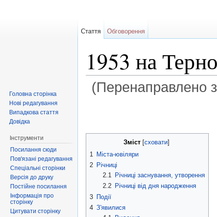
Стаття
Обговорення
1953 на Терн
(Перенаправлено 
Головна сторінка
Перейти до:
навігація
,
пошук
Нові редагування
Випадкова стаття
Довідка
Інструменти
Зміст
[
сховати
]
Посилання сюди
1
Міста-ювіляри
Пов'язані редагування
2
Річниці
Спеціальні сторінки
2.1
Річниці заснування, утворення
Версія до друку
2.2
Річниці від дня народження
Постійне посилання
Інформація про
3
Події
сторінку
4
З'явилися
Цитувати сторінку