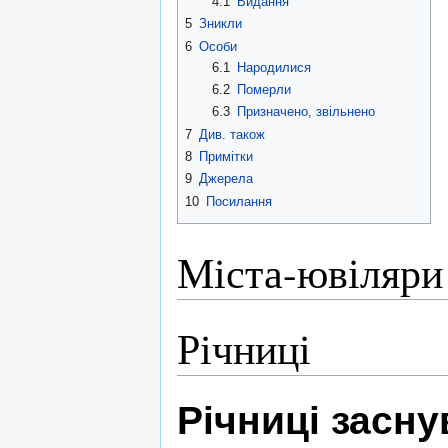
4.1
Видання
5
Зникли
6
Особи
6.1
Народилися
6.2
Померли
6.3
Призначено, звільнено
7
Див. також
8
Примітки
9
Джерела
10
Посилання
Міста-ювіляри
Річниці
Річниці засн