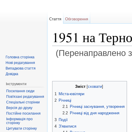
Стаття
Обговорення
1951 на Терн
(Перенаправлено 
Головна сторінка
Перейти до:
навігація
,
пошук
Нові редагування
Випадкова стаття
Довідка
Інструменти
Зміст
[
сховати
]
Посилання сюди
1
Міста-ювіляри
Пов'язані редагування
2
Річниці
Спеціальні сторінки
2.1
Річниці заснування, утворення
Версія до друку
2.2
Річниці від дня народження
Постійне посилання
Інформація про
3
Події
сторінку
4
З'явилися
Цитувати сторінку