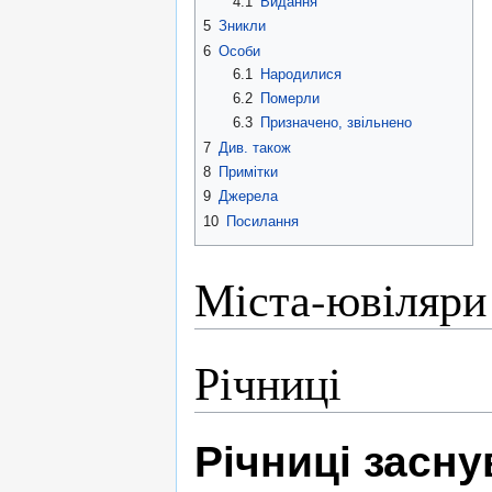
4.1
Видання
5
Зникли
6
Особи
6.1
Народилися
6.2
Померли
6.3
Призначено, звільнено
7
Див. також
8
Примітки
9
Джерела
10
Посилання
Міста-ювіляри
Річниці
Річниці засн