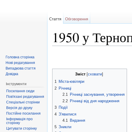
Стаття
Обговорення
1950 у Терноп
Перейти до:
навігація
,
пошук
Головна сторінка
Нові редагування
Випадкова стаття
Довідка
Зміст
[
сховати
]
1
Міста-ювіляри
Інструменти
2
Річниці
Посилання сюди
2.1
Річниці заснування, утворення
Пов'язані редагування
2.2
Річниці від дня народження
Спеціальні сторінки
3
Події
Версія до друку
Постійне посилання
4
З'явилися
Інформація про
4.1
Видання
сторінку
5
Зникли
Цитувати сторінку