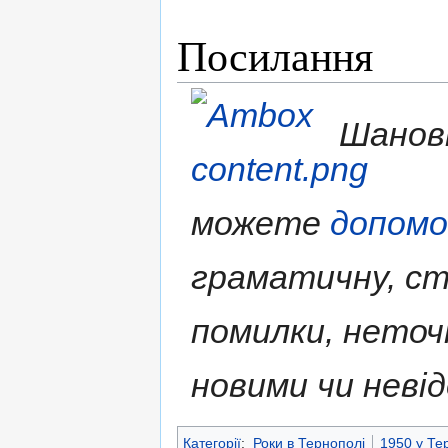
Посилання
Шановн
можете
допом
граматичну, ст
помилки, нето
новими чи неві
Категорії
:
Роки в Тернополі
1950 у Те