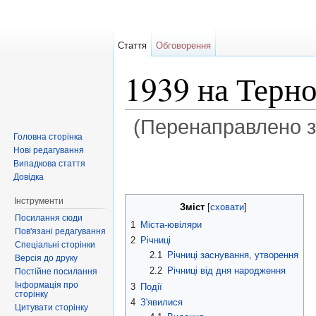
Стаття
Обговорення
1939 на Терн
(Перенаправлено 
Головна сторінка
Перейти до:
навігація
,
пошук
Нові редагування
Випадкова стаття
Довідка
Інструменти
Зміст
[
сховати
]
Посилання сюди
1
Міста-ювіляри
Пов'язані редагування
2
Річниці
Спеціальні сторінки
2.1
Річниці заснування, утворення
Версія до друку
2.2
Річниці від дня народження
Постійне посилання
Інформація про
3
Події
сторінку
4
З'явилися
Цитувати сторінку