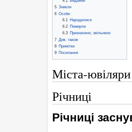
4.1
Видання
5
Зникли
6
Особи
6.1
Народилися
6.2
Померли
6.3
Призначено, звільнено
7
Див. також
8
Примітки
9
Посилання
Міста-ювіляри
Річниці
Річниці засн