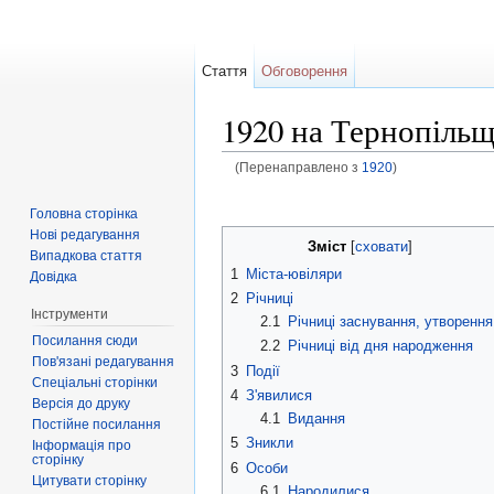
Стаття
Обговорення
1920 на Тернопільщ
(Перенаправлено з
1920
)
Перейти до:
навігація
,
пошук
Головна сторінка
Нові редагування
Зміст
[
сховати
]
Випадкова стаття
1
Міста-ювіляри
Довідка
2
Річниці
Інструменти
2.1
Річниці заснування, утворення
Посилання сюди
2.2
Річниці від дня народження
Пов'язані редагування
3
Події
Спеціальні сторінки
4
З'явилися
Версія до друку
4.1
Видання
Постійне посилання
5
Зникли
Інформація про
сторінку
6
Особи
Цитувати сторінку
6.1
Народилися