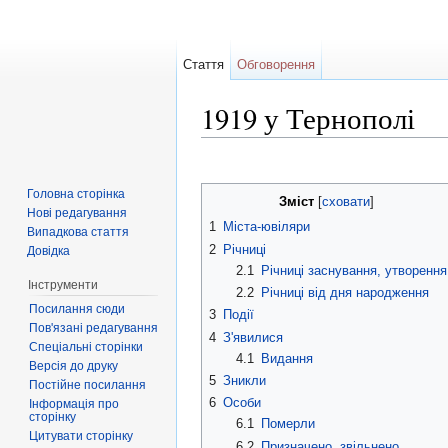
Стаття
Обговорення
1919 у Тернополі
Перейти до:
навігація
,
пошук
Головна сторінка
Зміст
[
сховати
]
Нові редагування
1
Міста-ювіляри
Випадкова стаття
2
Річниці
Довідка
2.1
Річниці заснування, утворення
Інструменти
2.2
Річниці від дня народження
Посилання сюди
3
Події
Пов'язані редагування
4
З'явилися
Спеціальні сторінки
4.1
Видання
Версія до друку
5
Зникли
Постійне посилання
6
Особи
Інформація про
сторінку
6.1
Померли
Цитувати сторінку
6.2
Призначено, звільнено