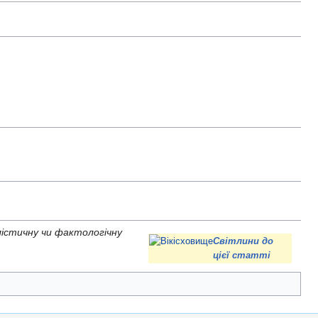
істичну чи фактологічну
Світлини до
цієї статті