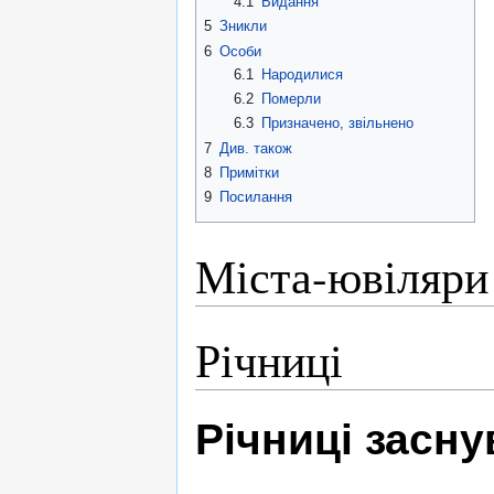
4.1
Видання
5
Зникли
6
Особи
6.1
Народилися
6.2
Померли
6.3
Призначено, звільнено
7
Див. також
8
Примітки
9
Посилання
Міста-ювіляри
Річниці
Річниці засн