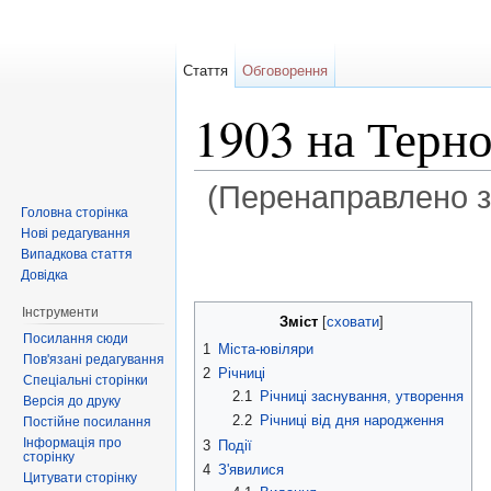
Стаття
Обговорення
1903 на Терн
(Перенаправлено 
Головна сторінка
Перейти до:
навігація
,
пошук
Нові редагування
Випадкова стаття
Довідка
Інструменти
Зміст
[
сховати
]
Посилання сюди
1
Міста-ювіляри
Пов'язані редагування
2
Річниці
Спеціальні сторінки
2.1
Річниці заснування, утворення
Версія до друку
2.2
Річниці від дня народження
Постійне посилання
Інформація про
3
Події
сторінку
4
З'явилися
Цитувати сторінку