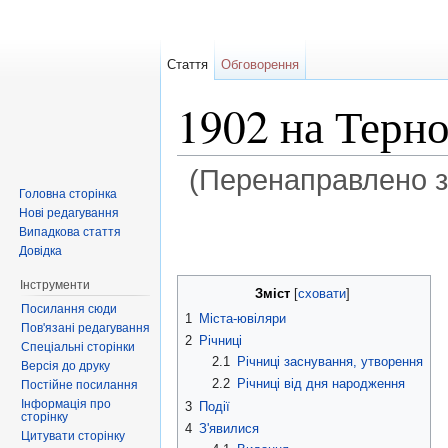
Стаття
Обговорення
1902 на Терн
(Перенаправлено 
Головна сторінка
Перейти до:
навігація
,
пошук
Нові редагування
Випадкова стаття
Довідка
Інструменти
Зміст
[
сховати
]
Посилання сюди
1
Міста-ювіляри
Пов'язані редагування
2
Річниці
Спеціальні сторінки
2.1
Річниці заснування, утворення
Версія до друку
2.2
Річниці від дня народження
Постійне посилання
Інформація про
3
Події
сторінку
4
З'явилися
Цитувати сторінку