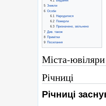
4.1
Видання
5
Зникли
6
Особи
6.1
Народилися
6.2
Померли
6.3
Призначено, звільнено
7
Див. також
8
Примітки
9
Посилання
Міста-ювіляри
Річниці
Річниці засн