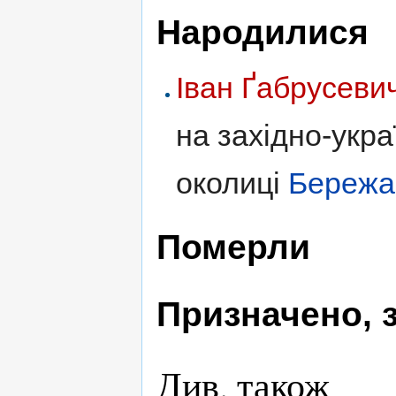
Народилися
Іван Ґабрусеви
на західно-укра
околиці
Бережа
Померли
Призначено, 
Див. також